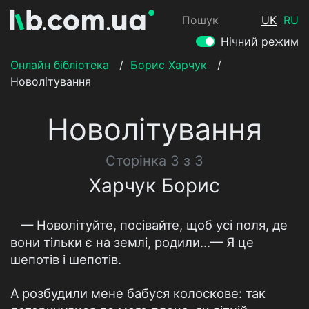
Пошук
UK
RU
Нічний режим
Онлайн бібліотека
/
Борис Харчук
/
Новолітування
Новолітування
Сторінка 3 з 3
Харчук Борис
— Новолітуйте, посівайте, щоб усі поля, де
вони тільки є на землі, родили...— Я це
шепотів і шепотів.
А розбудили мене бабуся колоскове: так