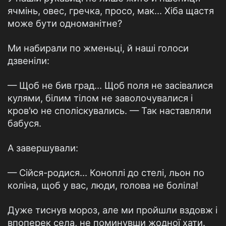
ячмінь, овес, гречка, просо, мак... Хіба щастя
може бути одноманітне?
Ми набирали по жменьці, й наші голоси
дзвеніли:
— Щоб не бив град... Щоб поля не засівалися
кулями, білим тілом не заволочувалися і
кров'ю не споліскувались. — Так наставляли
бабуся.
А завершували:
— Сійся-родися... Коноплі до стелі, льон по
коліна, щоб у вас, люди, голова не боліла!
Дуже тиснув мороз, але ми пройшли вздовж і
впоперек села, не поминувши жодної хати.