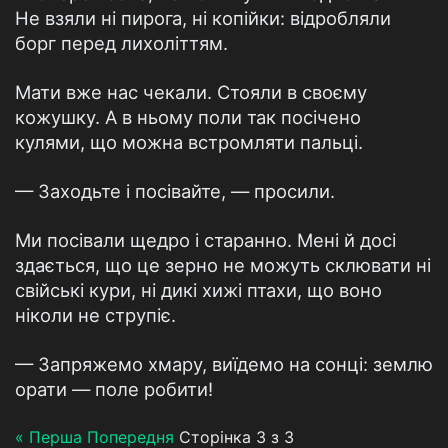
Не взяли ні пирога, ні копійки: відробляли
борг перед лихоліттям.
Мати вже нас чекали. Стояли в своєму
кожушку. А в ньому поли так посічено
кулями, що можна встромляти пальці.
— Заходьте і посівайте, — просили.
Ми посівали щедро і старанно. Мені й досі
здається, що це зерно не можуть склювати ні
свійські кури, ні дикі хижі птахи, що воно
ніколи не струпіє.
— Запряжемо хмару, виїдемо на сонці: землю
орати — поле робити!
« Перша
Попередня
Сторінка 3 з 3