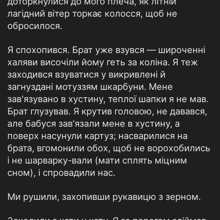
доторкнулися до мого плеча, як літній
лагідний вітер торкає колосся, щоб не
обросилося.
Я спохопився. Брат уже взувся — широченні
халяви височіли йому геть за коліна. Я теж
заходився взуватися у викривлені й
загнуздані мотуззям шкарбуни. Мене
зав'язувано в хустину, теплої шапки я не мав.
Брат глузував. Я крутив головою, не давався,
але бабуся зав'язали мене в хустину, а
поверх насунули картуз; насварилися на
брата, вгомонили обох, щоб не ворохобились
і не шарварку-вали (мати сплять міцним
сном), і спровадили нас.
Ми рушили, захопивши рукавицю з зерном.