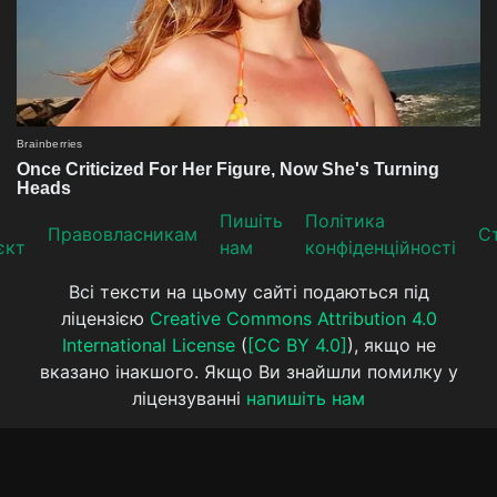
Пишіть
Політика
Прaвoвлaсникaм
Ст
єкт
нам
конфіденційності
Всі тексти на цьому сайті подаються під
ліцензією
Creative Commons Attribution 4.0
International License
(
[CC BY 4.0]
), якщо не
вказано інакшого. Якщо Ви знайшли помилку у
ліцензуванні
напишіть нам