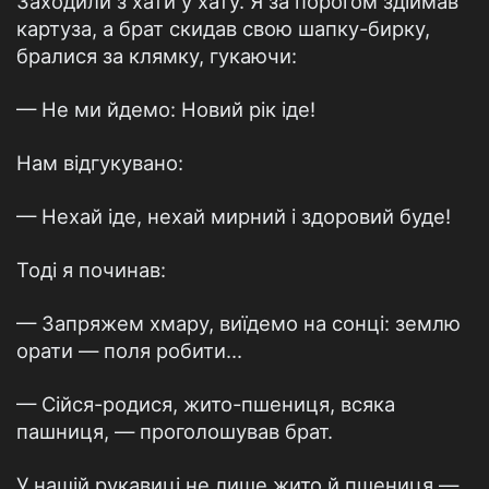
Заходили з хати у хату. Я за порогом здіймав
картуза, а брат скидав свою шапку-бирку,
бралися за клямку, гукаючи:
— Не ми йдемо: Новий рік іде!
Нам відгукувано:
— Нехай іде, нехай мирний і здоровий буде!
Тоді я починав:
— Запряжем хмару, виїдемо на сонці: землю
орати — поля робити...
— Сійся-родися, жито-пшениця, всяка
пашниця, — проголошував брат.
У нашій рукавиці не лише жито й пшениця —