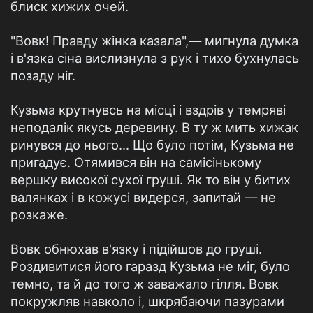
блиск хижих очей.
"Вовк! Правду жінка казала",— мигнула думка
і в'язка сіна вислизнула з рук і тихо бухнулась
позаду ніг.
Кузьма крутнувсь на місці і вздрів у темряві
неподалік якусь деревину. В ту ж мить хижак
ринувся до нього... Що було потім, Кузьма не
пригадує. Отямився він на самісінькому
вершку високої сухої груші. Як то він у битих
валянках і в кожусі видерся, запитай — не
розкаже.
Вовк обнюхав в'язку і підійшов до груші.
Роздивитися його гаразд Кузьма не міг, було
темно, та й до того ж заважало гілля. Вовк
покружляв навколо і, шкрябаючи пазурами