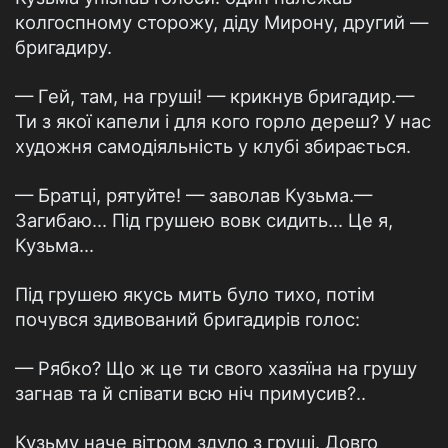
колгоспному сторожу, діду Мирону, другий —
бригадиру.
— Гей, там, на груші! — крикнув бригадир.—
Ти з якої капели і для кого горло дереш? У нас
художня самодіяльність у клубі збирається.
— Братці, рятуйте! — заволав Кузьма.—
Загибаю... Під грушею вовк сидить... Це я,
Кузьма...
Під грушею якусь мить було тихо, потім
почувся здивований бригадирів голос:
— Рябко? Що ж це ти свого хазяїна на грушу
загнав та й співати всю ніч примусив?..
Кузьму наче вітром здуло з груші. Довго