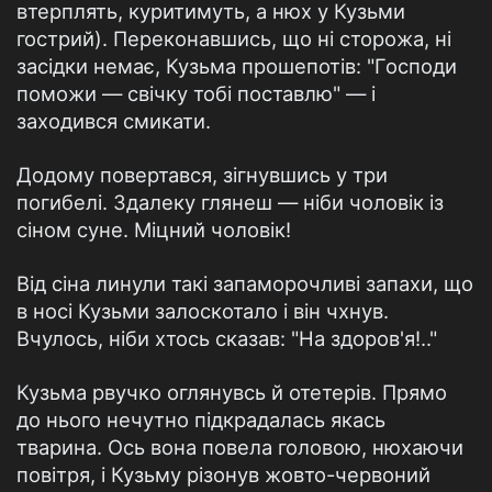
втерплять, куритимуть, а нюх у Кузьми
гострий). Переконавшись, що ні сторожа, ні
засідки немає, Кузьма прошепотів: "Господи
поможи — свічку тобі поставлю" — і
заходився смикати.
Додому повертався, зігнувшись у три
погибелі. Здалеку глянеш — ніби чоловік із
сіном суне. Міцний чоловік!
Від сіна линули такі запаморочливі запахи, що
в носі Кузьми залоскотало і він чхнув.
Вчулось, ніби хтось сказав: "На здоров'я!.."
Кузьма рвучко оглянувсь й отетерів. Прямо
до нього нечутно підкрадалась якась
тварина. Ось вона повела головою, нюхаючи
повітря, і Кузьму різонув жовто-червоний