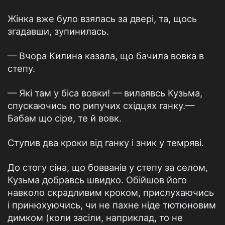
Жінка вже було взялась за двері, та, щось
згадавши, зупинилась.
— Вчора Килина казала, що бачила вовка в
степу.
— Які там у біса вовки! — вилаявсь Кузьма,
спускаючись по рипучих східцях ганку.—
Бабам що сіре, те й вовк.
Ступив два кроки від ганку і зник у темряві.
До стогу сіна, що бовванів у степу за селом,
Кузьма добравсь швидко. Обійшов його
навколо скрадливим кроком, прислухаючись
і принюхуючись, чи не пахне ніде тютюновим
димком (коли засіли, наприклад, то не