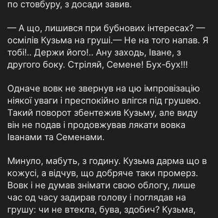
по стовбуру, з досади завив.
— А що, лишився при бубнових інтересах? —
осмілів Кузьма на груші.— Не на того напав. Я
тобі!.. Держи його!.. Ану заходь, Іване, з
другого боку. Стріляй, Семене! Бух-бух!!!
Одначе вовк не звернув на цю імпровізацію
ніякої уваги і преспокійно влігся під грушею.
Такий поворот збентежив Кузьму, але виду
він не подав і продовжував лякати вовка
Іванами та Семенами.
Минуло, мабуть, з годину. Кузьма дарма що в
кожусі, а відчув, що добряче таки промерз.
Вовк і не думав знімати свою облогу, лише
час од часу задирав голову і поглядав на
грушу: чи не втекла, бува, здобич? Кузьма,