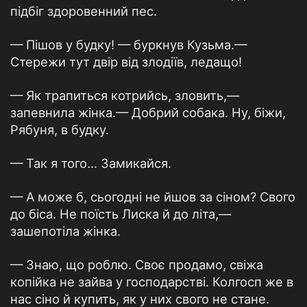
підбіг здоровенний пес.
— Пішов у будку! — буркнув Кузьма.—
Стережи тут двір від злодіїв, ледащо!
— Як трапиться котрийсь, зловить,—
запевнила жінка.— Добрий собака. Ну, біжи,
Рябуня, в будку.
— Так я того... Замикайся.
— А може б, сьогодні не йшов за сіном? Свого
до біса. Не поїсть Лиска й до літа,—
зашепотіла жінка.
— Знаю, що роблю. Своє продамо, свіжа
копійка не зайва у господарстві. Колгосп же в
нас сіно й купить, як у них свого не стане.