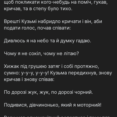
щоб покликати кого-небудь на поміч, гукав,
кричав, та в степу було тихо.
Врешті Кузьмі набридло кричати і він, аби
подати голос, почав співати:
Дивлюсь я на небо та й думку гадаю.
Чому я не сокіл, чому не літаю?
Хижак під грушею затяг і собі протяжно,
сумно: у-у-у, у-у-у! Кузьма передихнув, знову
кричав і знову співав:
По дорозі жук, жук, по дорозі чорний.
Подивися, дівчинонько, який я моторний!