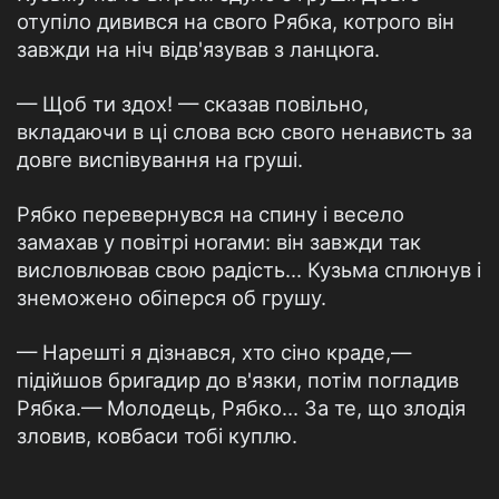
отупіло дивився на свого Рябка, котрого він
завжди на ніч відв'язував з ланцюга.
— Щоб ти здох! — сказав повільно,
вкладаючи в ці слова всю свого ненависть за
довге виспівування на груші.
Рябко перевернувся на спину і весело
замахав у повітрі ногами: він завжди так
висловлював свою радість... Кузьма сплюнув і
знеможено обіперся об грушу.
— Нарешті я дізнався, хто сіно краде,—
підійшов бригадир до в'язки, потім погладив
Рябка.— Молодець, Рябко... За те, що злодія
зловив, ковбаси тобі куплю.