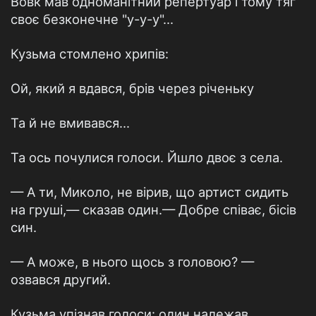
Вовк мав одноманітний репертуар і тому тяг
своє безконечне "у-у-у"...
Кузьма стомлено хрипів:
Ой, який я вдався, брів через річеньку
Та й не вмивався...
Та ось почулися голоси. Йшло двоє з села.
— А ти, Миколо, не вірив, що артист сидить
на груші,— сказав один.— Добре співає, бісів
син.
— А може, в нього щось з головою? —
озвався другий.
Кузьма упізнав голоси: один належав