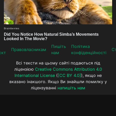
Пишіть
Політика
Прaвoвлaсникaм
Ст
єкт
нам
конфіденційності
Всі тексти на цьому сайті подаються під
ліцензією
Creative Commons Attribution 4.0
International License
(
[CC BY 4.0]
), якщо не
вказано інакшого. Якщо Ви знайшли помилку у
ліцензуванні
напишіть нам