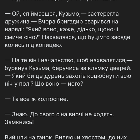
— Ой, спіймаєшся, Кузьмо,— застерегла
дружина.— Вчора бригадир сварився на
наряді: "Який воно, каже, дідько, щоночі
смиче сіно?" Нахвалявся, що буцімто засяде
колись під копицею.
— На те він і начальство, щоб нахвалятися,—
буркнув Кузьма, беручись за клямку дверей.
— Який би це дурень захотів коцюбнути всю
ніч у полі? Що воно — його?
— Та все ж колгоспне.
— Знаю. До свого сіна вночі не ходять.
Замкнись!
Вийшли на ганок. Виляючи хвостом, до них