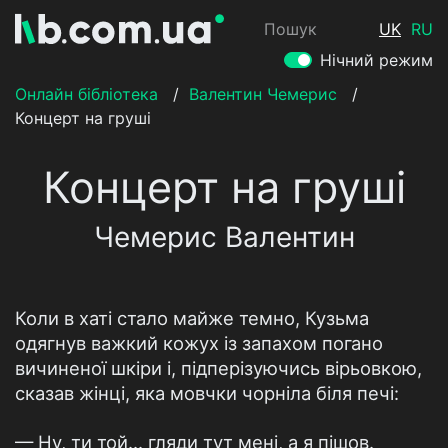
Пошук
UK
RU
Нічний режим
Онлайн бібліотека
/
Валентин Чемерис
/
Концерт на груші
Концерт на груші
Чемерис Валентин
Коли в хаті стало майже темно, Кузьма
одягнув важкий кожух із запахом погано
вичиненої шкіри і, підперізуючись вірьовкою,
сказав жінці, яка мовчки чорніла біля печі:
— Ну, ти той... гляди тут мені, а я пішов.