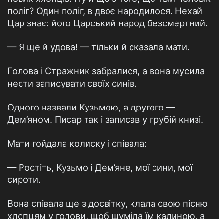
поліг? Один поліг, в двоє народилося. Нехай
Цар знає: його Царський народ безсмертний.
— Я ще й удова! — тільки й сказала мати.
Голова і Стражник забралися, а вона мусила
нести записувати своїх синів.
Одного назвали Кузьмою, а другого —
Дем’яном. Писар так і записав у грубій книзі.
Мати гойдала колиску і співала:
— Ростіть, Кузьмо і Дем’яне, мої сини, мої
сироти.
Вона співала ще з досвітку, клала свою пісню
хлопцям у голови, щоб шуміла їм калиною, а