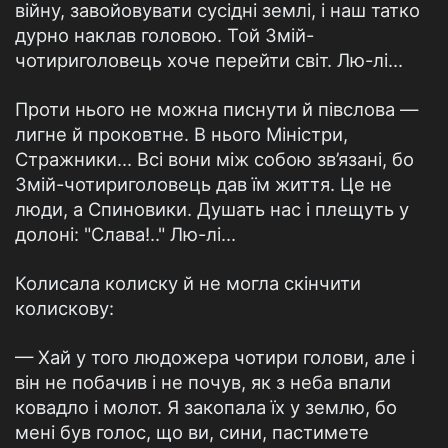
війну, завойовувати сусідні землі, і наш татко
дурно наклав головою. Той Змій-
чотириголовець хоче перейти світ. Лю-лі...
Проти нього не можна писнути й півслова —
лигне й проковтне. В нього Міністри,
Стражники... Всі вони між собою зв’язані, бо
Змій-чотириголовець дав їм життя. Це не
люди, а Спиновики. Душать нас і плещуть у
долоні: "Слава!.." Лю-лі...
Колисала колиску й не могла скінчити
колискову:
— Хай у того людожера чотири голови, але і
він не побачив і не почув, як з неба впали
ковадло і молот. Я закопала їх у землю, бо
мені був голос, що ви, сини, пастимете