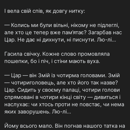
І вела свій спів, як довгу нитку:
— Колись ми були вільні, нікому не підлеглі,
але хто це тепер вже пам’ятає? Загарбав нас
Цар. Не дає ні дихнути, ні писнути. Лю-лі...
Гасила свічку. Кожне слово промовляла
пошепки, бо і піч, і стіни мають вуха.
— Цар — він Змій із чотирма головами. Змій
— чотириголовець, але хто його так назве?
Цар. Сидить у своєму палаці, чотири голови
спрямовані в чотири кінці світу — дивиться і
наслухає: чи хтось проти не повстає, чи нема
яких заворушень. Лю-лі...
Йому всього мало. Він погнав нашого татка на