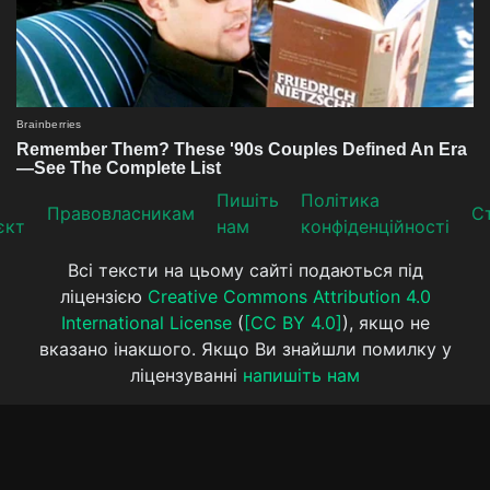
Пишіть
Політика
Прaвoвлaсникaм
Ст
єкт
нам
конфіденційності
Всі тексти на цьому сайті подаються під
ліцензією
Creative Commons Attribution 4.0
International License
(
[CC BY 4.0]
), якщо не
вказано інакшого. Якщо Ви знайшли помилку у
ліцензуванні
напишіть нам