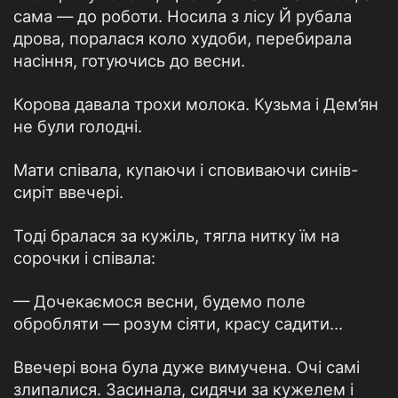
сама — до роботи. Носила з лісу Й рубала
дрова, поралася коло худоби, перебирала
насіння, готуючись до весни.
Корова давала трохи молока. Кузьма і Дем’ян
не були голодні.
Мати співала, купаючи і сповиваючи синів-
сиріт ввечері.
Тоді бралася за кужіль, тягла нитку їм на
сорочки і співала:
— Дочекаємося весни, будемо поле
обробляти — розум сіяти, красу садити...
Ввечері вона була дуже вимучена. Очі самі
злипалися. Засинала, сидячи за кужелем і