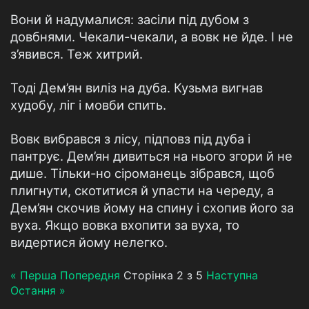
Вони й надумалися: засіли під дубом з
довбнями. Чекали-чекали, а вовк не йде. І не
з’явився. Теж хитрий.
Тоді Дем’ян виліз на дуба. Кузьма вигнав
худобу, ліг і мовби спить.
Вовк вибрався з лісу, підповз під дуба і
пантрує. Дем’ян дивиться на нього згори й не
дише. Тільки-но сіроманець зібрався, щоб
плигнути, скотитися й упасти на череду, а
Дем’ян скочив йому на спину і схопив його за
вуха. Якщо вовка вхопити за вуха, то
видертися йому нелегко.
« Перша
Попередня
Сторінка 2 з 5
Наступна
Остання »