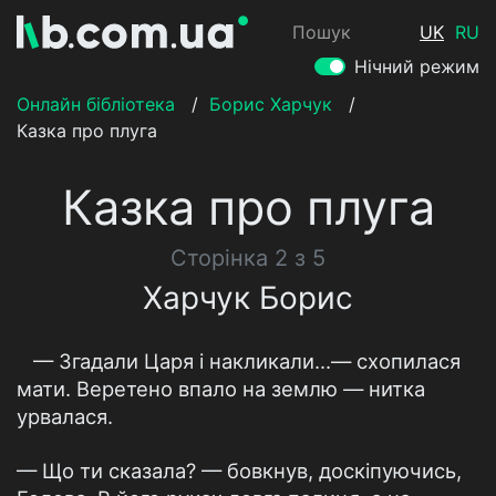
Пошук
UK
RU
Нічний режим
Онлайн бібліотека
/
Борис Харчук
/
Казка про плуга
Казка про плуга
Сторінка 2 з 5
Харчук Борис
— Згадали Царя і накликали...— схопилася
мати. Веретено впало на землю — нитка
урвалася.
— Що ти сказала? — бовкнув, доскіпуючись,