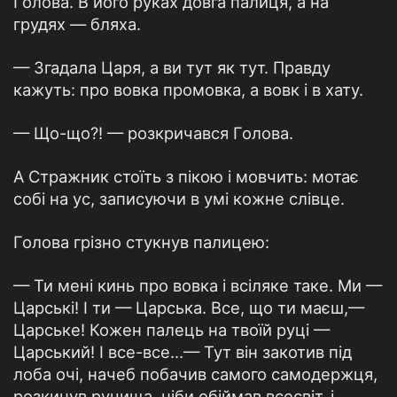
Голова. В його руках довга палиця, а на
грудях — бляха.
— Згадала Царя, а ви тут як тут. Правду
кажуть: про вовка промовка, а вовк і в хату.
— Що-що?! — розкричався Голова.
А Стражник стоїть з пікою і мовчить: мотає
собі на ус, записуючи в умі кожне слівце.
Голова грізно стукнув палицею:
— Ти мені кинь про вовка і всіляке таке. Ми —
Царські! І ти — Царська. Все, що ти маєш,—
Царське! Кожен палець на твоїй руці —
Царський! І все-все...— Тут він закотив під
лоба очі, начеб побачив самого самодержця,
розкинув ручища, ніби обіймав всесвіт, і