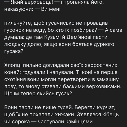
— Який верховода! — і проганяла його,
наказуючи: — Ви мені
пильнуйте, щоб гусачисько не провадив
гусочок на воду, бо хто їх позбирає? — А сама
думала: де там Кузьмі й Дем’янові пасти
людську долю, якщо вони бояться дурного
гусака?
Хлопці пильно доглядали своїх хворостяних
коней: годували і напували. Ті коні на перше
схотіння вони могли перетворити в замашну
лозу, то знову ставали баскими верховиками.
Що їм тепер якийсь гусак?
Вони пасли не лише гусей. Берегли курчат,
щоб їх не похапали хижаки. З’являвся кібець
чи сорока — частували камінцями.