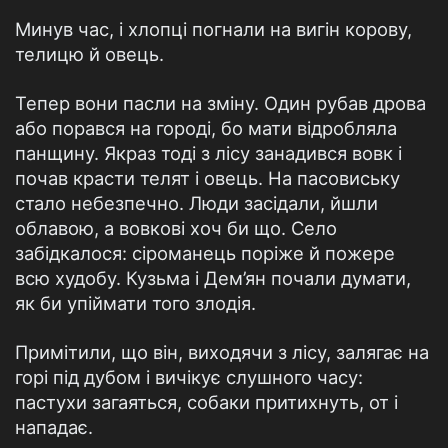
Минув час, і хлопці погнали на вигін корову,
телицю й овець.
Тепер вони пасли на зміну. Один рубав дрова
або порався на городі, бо мати відробляла
панщину. Якраз тоді з лісу занадився вовк і
почав красти телят і овець. На пасовиську
стало небезпечно. Люди засідали, йшли
облавою, а вовкові хоч би що. Село
забідкалося: сіроманець поріже й пожере
всю худобу. Кузьма і Дем’ян почали думати,
як би упіймати того злодія.
Примітили, що він, виходячи з лісу, залягає на
горі під дубом і вичікує слушного часу:
пастухи загаяться, собаки притихнуть, от і
нападає.