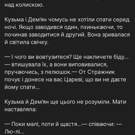
над колискою.
Кузьма і Дем’ян чомусь не хотіли спати серед
ночі. Якщо заводився один, пхинькаючи, то
починав заводитися й другий. Вона зривалася
й світила свічку.
— І чого ви вовтузитеся? Ще накличете біду...
— втишувала їх, а вони виповивалися,
пручаючись, з пелюшок.— От Стражник
почує і донесе на вас Цареві, що ви не даєте
йому спати...
Кузьма й Дем’ян ще цього не розуміли. Мати
наставляла:
— Поки малі, поти й щастя...— співаючи: —
Лю-лі...