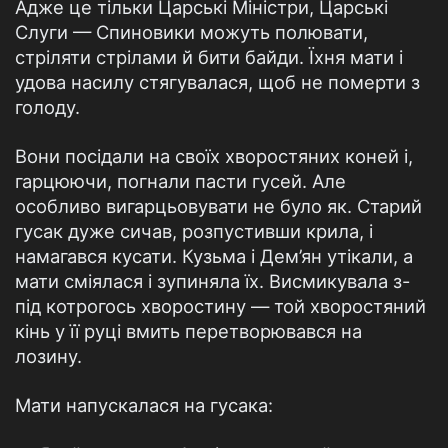
Адже це тільки Царські Міністри, Царські
Слуги — Спиновики можуть полювати,
стріляти стрілами й бити байди. Їхня мати і
удова насилу стягувалася, щоб не померти з
голоду.
Вони посідали на своїх хворостяних коней і,
гарцюючи, погнали пасти гусей. Але
особливо вигарцьовувати не було як. Старий
гусак дуже сичав, розпустивши крила, і
намагався кусати. Кузьма і Дем’ян утікали, а
мати сміялася і зупиняла їх. Висмикувала з-
під котрогось хворостину — той хворостяний
кінь у її руці вмить перетворювався на
лозину.
Мати напускалася на гусака: