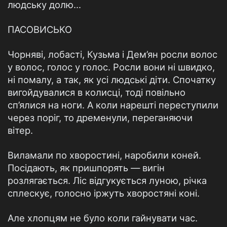
людську долю...
ПАСОВИСЬКО
Чорняві, лобасті, Кузьма і Дем’ян росли волос
у волос, голос у голос. Росли вони ні швидко,
ні помалу, а так, як усі людські діти. Спочатку
вигойдувалися в колисці, тоді повільно
сп’ялися на ноги. А коли нарешті переступили
через поріг, то дременули, переганяючи
вітер.
Виламали по хворостині, наробили коней.
Посідають, як пришпорять — вигін
розлягається. Ліс відгукується луною, річка
сплескує, голосно іржуть хворостяні коні.
Але хлопцям не було коли гайнувати час.