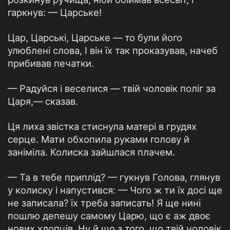
гаркнув: — Царське!
Цар, Царські, Царське — то були його
улюблені слова, І він їх так проказував, начеб
прибивав печатки.
— Радуйся і веселися — твій чоловік поліг за
Царя,— сказав.
Ця лиха звістка стиснула матері в грудях
серце. Мати обхопила руками голову й
заніміла. Колиска зайшлася плачем.
— Та в тебе приплід? — гукнув Голова, глянув
у колиску і напустився: — Чого ж ти їх досі ще
не записала? їх треба записать! Я ще нині
пошлю депешу самому Царю, що є аж двоє
нових хлопців. Ну й що з того, що твій чоловік