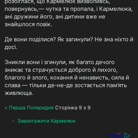
розбіглася, що Кармелюк визволивсь,
повернувсь,— чутка та пропала, і Кармелюка,
ані дружини його, ані дитини вже не
знайшлося повік.
Де вони поділися? Як загинули? Не зна ніхто й
досі.
Зникли вони і згинули, як багато дечого
зникає та страчується доброго й лихого,
благого й злого, кохання й ненависть, сила й
слава — тільки де-не-де зостається пам’ять
живлюща.
« Перша
Попередня
Сторінка 9 з 9
Завантажити Кармелюк