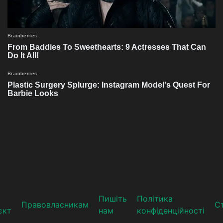
Пишіть
Політика
Прaвoвлaсникaм
Ст
єкт
нам
конфіденційності