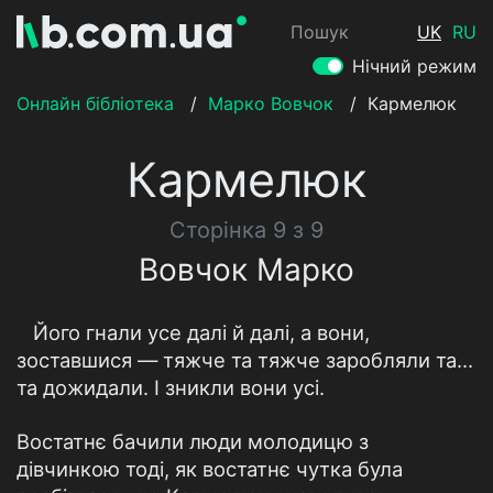
Пошук
UK
RU
Нічний режим
Онлайн бібліотека
/
Марко Вовчок
/
Кармелюк
Кармелюк
Сторінка 9 з 9
Вовчок Марко
Його гнали усе далі й далі, а вони,
зоставшися — тяжче та тяжче заробляли та…
та дожидали. І зникли вони усі.
Востатнє бачили люди молодицю з
дівчинкою тоді, як востатнє чутка була