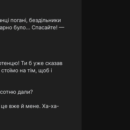
анці погані, бездільники
арно було... Спасайте! —
отенцю! Ти б уже сказав
стоїмо на тім, щоб і
 сотню дали?
 це вже й мене. Ха-ха-