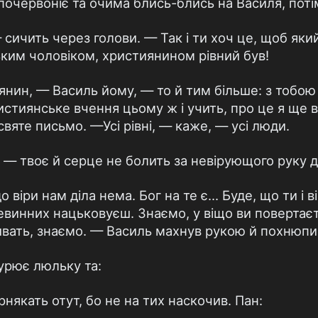
о почервоніє та очима блись-блись на Василя, поті
ичить через голови. — Так і ти хоч це, щоб яки
ським чоловіком, християнином рівний був!
янин, — Василь йому, — то й тим більше: з тобою 
стиянське вчення цьому ж і учить, про це я ще в 
 святе письмо. —Усі рівні, — каже, — усі люди.
 — твоє й серце не болить за невірующого руку 
 віри нам діла нема. Бог на те є... Буде, що ти і 
винних нацьковуєш. Знаємо, у віщо ви повертаєте 
ивать, знаємо. — Василь махнув рукою й похнюпи
курює люльку та:
рнякать отут, бо не на тих наскочив. Пан: