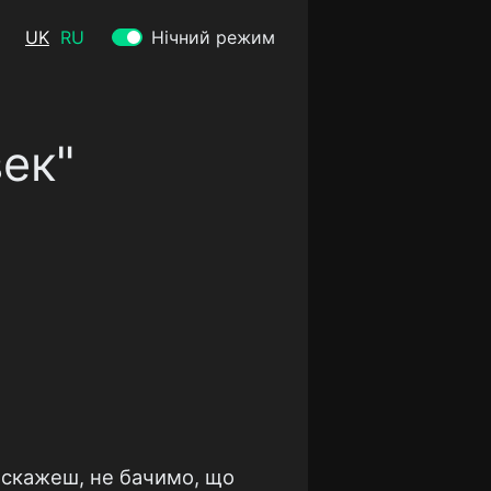
UK
RU
Нічний режим
ек"
, скажеш, не бачимо, що