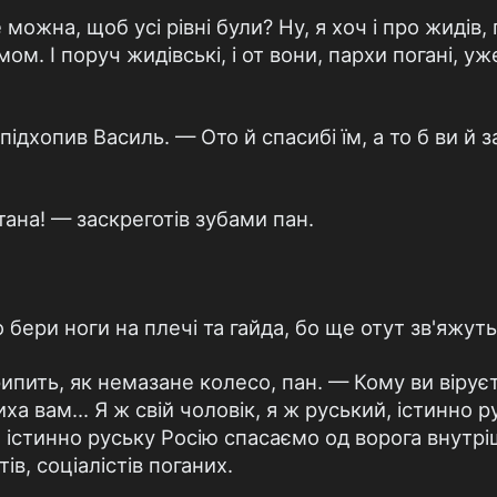
можна, щоб усі рівні були? Ну, я хоч і про жидів, 
м. І поруч жидівські, і от вони, пархи погані, уж
ідхопив Василь. — Ото й спасибі їм, а то б ви й 
атана! — заскреготів зубами пан.
 бери ноги на плечі та гайда, бо ще отут зв'яжут
ипить, як немазане колесо, пан. — Кому ви віруєт
ха вам... Я ж свій чоловік, я ж руський, істинно 
стинно руську Росію спасаємо од ворога внутрі
ів, соціалістів поганих.