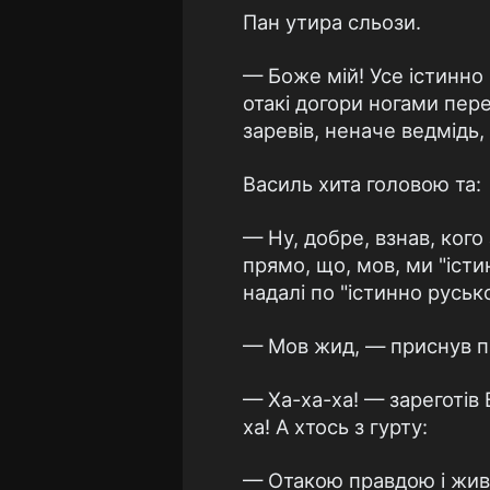
Пан утира сльози.
— Боже мій! Усе істинно р
отакі догори ногами пере
заревів, неначе ведмідь,
Василь хита головою та:
— Ну, добре, взнав, ког
прямо, що, мов, ми "істи
надалі по "істинно руськ
— Мов жид, — приснув па
— Ха-ха-ха! — зареготів
ха! А хтось з гурту:
— Отакою правдою і жив