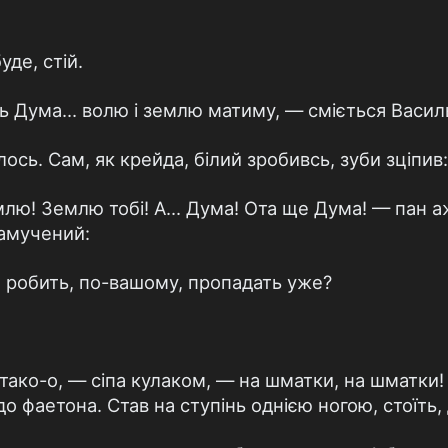
уде, стій.
сь Дума... волю і землю матиму, — сміється Васил
лось. Сам, як крейда, білий зробивсь, зуби зціпив:
лю! Землю тобі! А... Дума! Ота ще Дума! — пан а
замучений:
, робить, по-вашому, пропадать уже?
тако-о, — сіпа кулаком, — на шматки, на шматки! 
о фаетона. Став на ступінь однією ногою, стоїть, 