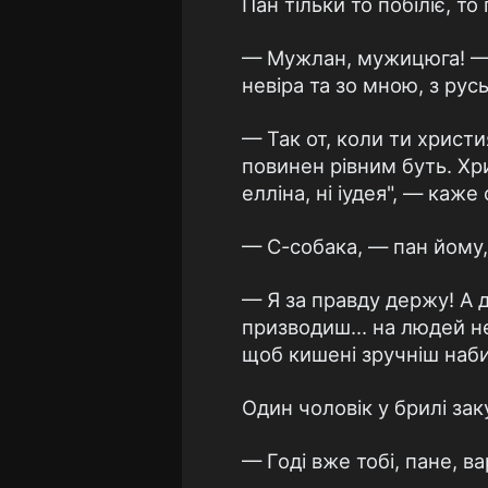
Пан тільки то побіліє, т
— Мужлан, мужицюга! — с
невіра та зо мною, з ру
— Так от, коли ти христи
повинен рівним буть. Хри
елліна, ні іудея", — каже
— С-собака, — пан йому,
— Я за правду держу! А до
призводиш... на людей не
щоб кишені зручніш наб
Один чоловік у брилі за
— Годі вже тобі, пане, ва