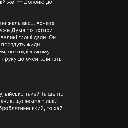
 мій же! — Долоню до
ні жаль вас... Хочете
 уже Дума по чотири
великі гроші дали. Он
— посядуть жиди
ем, по-жидівському
ан руку до очей, хлипать
:
у, військо таке? Та ще по
бачив, що земля тільки
оброблятиме який, то хай