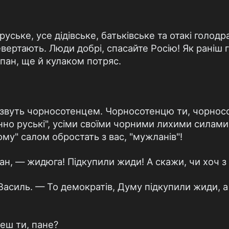
уське, усе дідівське, батьківське та отакі голодр
вертають. Люди добрі, спасайте Росію! Як раніш г
 пан, ще й кулаком потряс.
о звуть чорносотенцем. Чорносотенцю ти, чорнос
нно руські", усіми своїми чорними лихими силами 
ому" салом обростать з вас, "мужланів"!
н, — жидюга! Підкупили жиди! А скажи, чи хоч з
 Василь. — То демократів, Думу підкупили жиди, а
еш ти, пане?