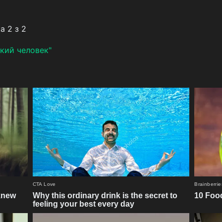
а 2 з 2
кий человек"