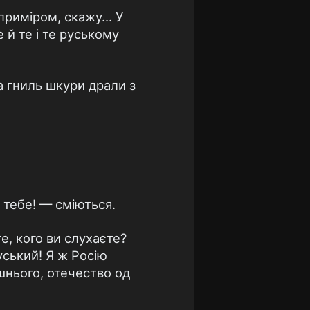
приміром, скажу... У
е й те і те руському
за гниль шкури драли з
ь тебе! — сміються.
е, кого ви слухаєте?
руський! Я ж Росію
шнього, отечество од