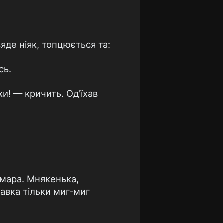
сяде ніяк, топцюється та:
сь.
и! — кричить. Од'їхав
хмара. Мнякенька,
кавка тільки миг-миг