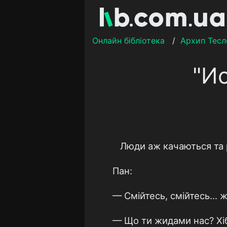
Онлайн бібліотека
/
Архип Тесл
"И
Люди аж качаються та 
Пан:
— Смійтесь, смійтесь... 
— Що ти жидами нас? Хіб