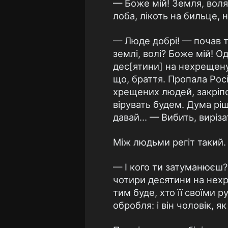
— Боже мій! Земля, воля
лоба, лікоть на бильце, 
— Люде добрі! — почав т
землі, волі? Боже мій! 
дес[ятини] на нехрещену
що, браття. Пропала Рос
хрещених людей, закріп
вірувать будем. Дума ріш
давай... — Вибить, виріза
Між людьми регіт такий. 
— І кого ти затуманюєш? 
чотири десятини на нехр
тим буде, хто її своїми 
обробля: і він чоловік, як