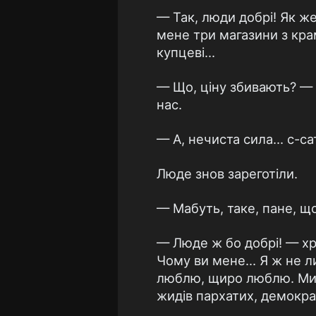
— Так, люди добрі! Як же 
мене три магазини з крамо
купцеві...
— Що, ціну збивають? — п
нас.
— А, нечиста сила... с-с
Люде знов зареготіли.
— Мабуть, таке, пане, що
— Люде ж бо добрі! — хр
Чому ви мене... Я ж не ли
люблю, щиро люблю. Ми і
жидів пархатих, демократ