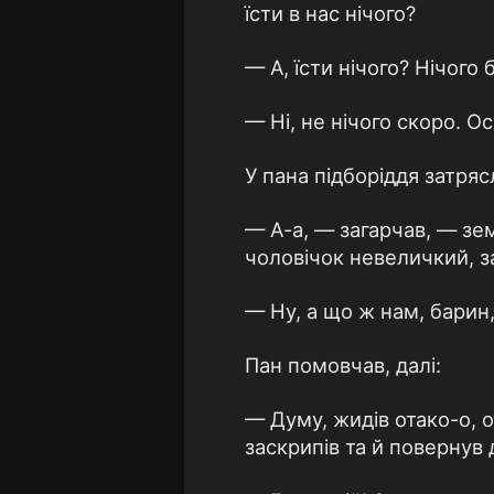
їсти в нас нічого?
— А, їсти нічого? Нічого б
— Ні, не нічого скоро. О
У пана підборіддя затряс
— А-а, — загарчав, — зем
чоловічок невеличкий, 
— Ну, а що ж нам, барин
Пан помовчав, далі:
— Думу, жидів отако-о, о
заскрипів та й повернув д