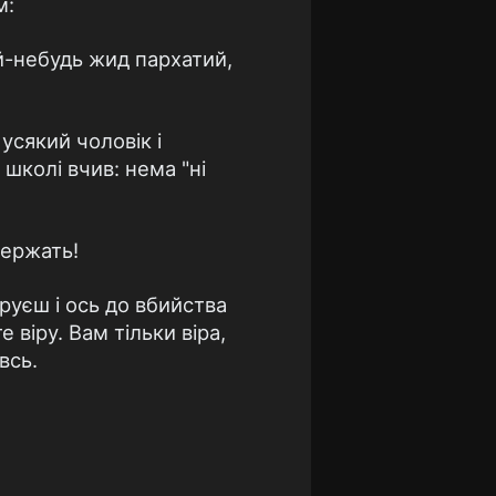
м:
й-небудь жид пархатий,
усякий чоловік і
школі вчив: нема "ні
держать!
віруєш і ось до вбийства
віру. Вам тільки віра,
всь.