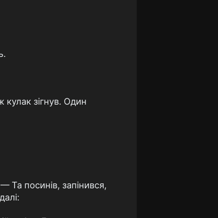
ь.
ж кулак зігнув. Один
— Та посинів, запінився,
далі: