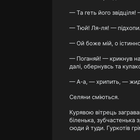
— Та геть його звідціля!
— Тюй! Ля-ля! — підхопил
— Ой боже мій, о істинно
— Поганяй! — крикнув на
далі, обернувсь та кулак
— А-а, — хрипить, — жид
Селяни сміються.
Курявою вітрець заграва
біленька, зубчастенька з
сюди й туди. Гуркотів грі