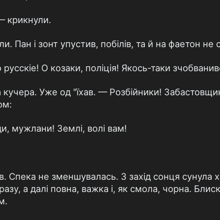
 — крикнули.
и. Пан і зонт упустив, побілів, та й на фаетон не 
 русскіе! О козаки, поліція! Якось-таки зчобванив
 кучера. Уже од "їхав. — Розбійники! Забастовщик
ом:
и, мужлани! Землі, волі вам!
в. Спека не зменшувалась. З захід сонця сунула 
разу, а далі повна, важка і, як смола, чорна. Блис
м.