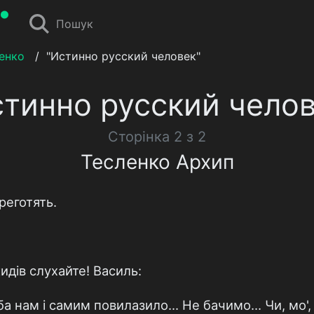
Пошук
енко
/
"Истинно русский человек"
стинно русский челов
Сторінка 2 з 2
Тесленко Архип
реготять.
жидів слухайте! Василь:
а нам і самим повилазило... Не бачимо... Чи, мо'