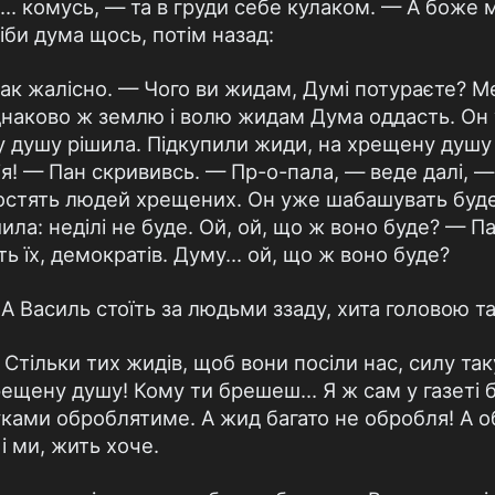
... комусь, — та в груди себе кулаком. — А боже
ніби дума щось, потім назад:
ак жалісно. — Чого ви жидам, Думі потураєте? Ме
Однаково ж землю і волю жидам Дума оддасть. Он
 душу рішила. Підкупили жиди, на хрещену душу 
ія! — Пан скрививсь. — Пр-о-пала, — веде далі, 
остять людей хрещених. Он уже шабашувать буд
ила: неділі не буде. Ой, ой, що ж воно буде? — П
ть їх, демократів. Думу... ой, що ж воно буде?
А Василь стоїть за людьми ззаду, хита головою та
Стільки тих жидів, щоб вони посіли нас, силу так
ещену душу! Кому ти брешеш... Я ж сам у газеті 
руками оброблятиме. А жид багато не обробля! А 
 і ми, жить хоче.