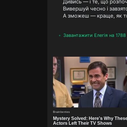
Дивись — і те, що розпоч
Вивершуй чесно і завзят
А зможеш — краще, як тв
Завантажити Елегія на 1788 