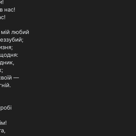
и!
в нас!
с!
 мій любий
беззубий;
изня;
 щодня:
дник,
к;
своїй —
ній.
гробі
ім!
а,