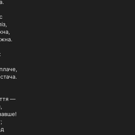
а.
с
із,
жна,
ожна.
:
плаче,
стача.
ття —
,
завше!
;
ед