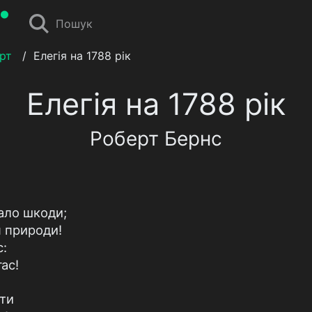
Пошук
рт
/
Елегія на 1788 рік
Елегія на 1788 рік
Роберт Бернс
ало шкоди;
н природи!
с:
гас!
 ти