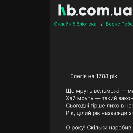
Онлайн бібліотека
/
Бернс Робе
Елегія на 1788 рік
Що мруть вельможі — м
Хай мруть — такий зако
Сьогодні гірше лихо в на
Рік, цілий рік назавжди з
О року! Скільки наробив