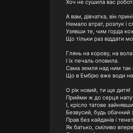
Хоч не сушила вас робот
А вам, дівчатка, він прині
Немало втрат, розлук і сл
Узявши те, чим горда ко
Що тільки раз віддати м
Глянь на корову, на вола
I їх печаль оповила.
Сама земля над ним так 
Що в Ембрю вже води не
О рік новий, ти ще дитя!
Прийми ж до серця напу
І, крісло татове зайнявши
Безвусий, будь обачний 
Прав без кайданів і тенет
Як батько, сміливо впер