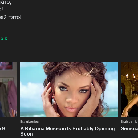
ато,
о!
ій тато!
рік