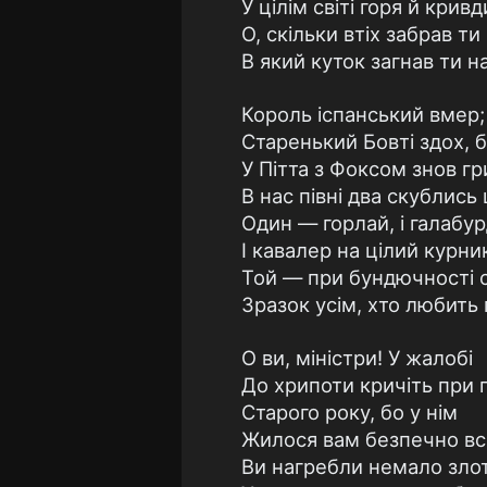
У цілім світі горя й кривд
О, скільки втіх забрав ти 
В який куток загнав ти на
Король іспанський вмер;
Старенький Бовті здох, 
У Пітта з Фоксом знов гр
В нас півні два скублись
Один — горлай, і галабур
I кавалер на цілий курни
Той — при бундючності 
Зразок усім, хто любить г
О ви, міністри! У жалобі
До хрипоти кричіть при 
Старого року, бо у нім
Жилося вам безпечно вс
Ви нагребли немало злот