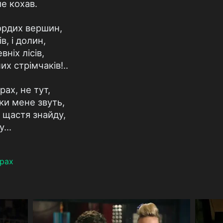
е кохав.
ордих вершин,
в, і долин,
вніх лісів,
х стрімчаків!..
рах, не тут,
ки мене звуть,
є щастя знайду,
у...
рах