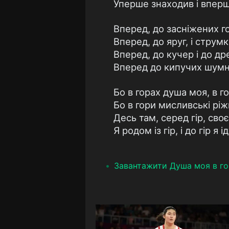
Уперше знаходив і вперш
Вперед, до засніжених г
Вперед, до яруг, і струмкі
Вперед, до кучер і до дре
Вперед до кипучих шумни
Бо в горах душа моя, в го
Бо в гори мисливські ріж
Десь там, серед гір, сво
Я родом із гір, і до гір я ід
Завантажити Душа моя в го