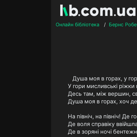
Онлайн бібліотека
/
Бернс Робе
Душа моя в горах, у гор
У гори мисливські ріжки 
Десь там, між вершин, св
Душа моя в горах, хоч де
На північ, на північ! Де гор
Де воля справіку ввійшла 
Де в зоряні ночі бентеж