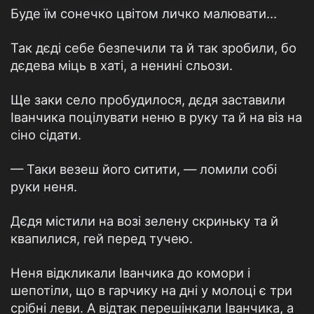
Буде їм сонечко цвітом личко малювати…
Так дєді себе безпечили та й так зробили, бо
дєдева міць в хаті, а ненині сльози.
Ще заки село пробудилося, дєдя заставили
Іванчика поцілувати неню в руку та й на віз на
сіно сідати.
— Таки везеш його ситити, — ломили собі
руки неня.
Дєдя містили на возі зелену скриньку та й
квапилися, гей перед тучею.
Неня відкликали Іванчика до комори і
шепотіли, що в гарчику на дні у молоці є три
срібні леви. А відтак перешінкали Іванчика, а