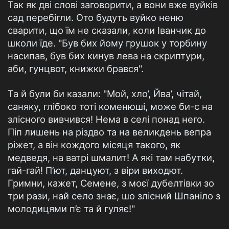
Так як дві слові заговорити, а вони вже вуйків
сад перебігли. Ото будуть вуйко неню
сварити, що їм не сказали, коли Іванчик до
школи їде. "Був бих йому грушок у торбину
насипав, був бих кинув лева на скриптури,
аби, гунцвот, книжки брався".
Та й були би казали: "Мой, хло’, Йва’, чітай,
саняку, глібоко тоті коменюші, може би-с на
злісного вивчився! Нема в селі понад него.
Піп лишень на різдво та на великдень вепра
ріжет, а він кождого місяця такого, як
медведя, на ватрі шмалит! А які там набутки,
гай-гай! П’ют, данцуют, з віри виходют.
Гримни, кажет, Семене, з моєї дубелтівки зо
три рази, най село знає, шо злісний Шпаніло з
молодицями п’є та й гуляє!"