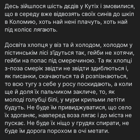
Десь зійшлося шість дєдів у Кутіх і змовилися,
що в середу вже відвозять своїх синів до шкіл
в Коломию, хоть най нені плачуть, хоть най
під колісє лягають.
Досвіта хлопця у віз та й холодом, холодом у
пістинськім лісі з’їдуться так, гейби не хотячи,
гейби на попас під смеречиною. Та як хлопці
з-поза смерік звідти не звідти здиблються і,
як писанки, скачаються та й розпізнаються,
то всю тугу з себе у росу поскидають, а коли
ще й доля їх пальчиком закличе, то, як
молоді голубці білі, у мури крильми летіти
будуть. Не буде їм привиджуватися, що село
їх здоганяє, навперед воза лягає і до міста не
пускає. Не буде їх ніщо у грудях спирати, не
буде їм дорога порохом в очі метати.