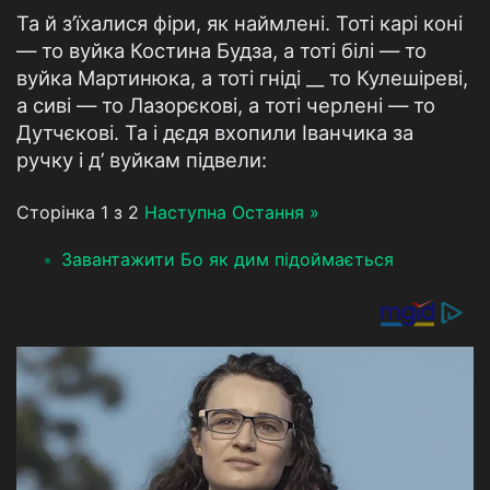
Та й з’їхалися фіри, як наймлені. Тоті карі коні
— то вуйка Костина Будза, а тоті білі — то
вуйка Мартинюка, а тоті гніді __ то Кулешіреві,
а сиві — то Лазорєкові, а тоті черлені — то
Дутчєкові. Та і дєдя вхопили Іванчика за
ручку і д’ вуйкам підвели:
Сторінка 1 з 2
Наступна
Остання »
Завантажити Бо як дим підоймається