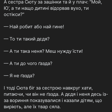
А сестра Сюту за зашінки та й у плач: "Мой,
Ю’, а ти нащо дитині відорвав вухо, ти
остікси?"
— Най робит або най гине!
— То ти такий дєдя?
— А ти така неня? Меш нужду їсти!
— А ти до чого ґазда?
— Я не ґазда?
І тоді Сюта біг за сестрою навкруг хати,
питаючи, чи він не ґазда. А дєдя і неня десь із-
за вориння показувалися і казали дітям, що
виріють, але їх твар сяла.