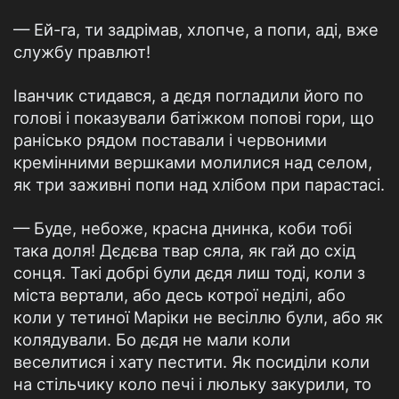
— Ей-га, ти задрімав, хлопче, а попи, аді, вже
службу правлют!
Іванчик стидався, а дєдя погладили його по
голові і показували батіжком попові гори, що
ранісько рядом поставали і червоними
кремінними вершками молилися над селом,
як три заживні попи над хлібом при парастасі.
— Буде, небоже, красна днинка, коби тобі
така доля! Дєдєва твар сяла, як гай до схід
сонця. Такі добрі були дєдя лиш тоді, коли з
міста вертали, або десь котрої неділі, або
коли у тетиної Маріки не весіллю були, або як
колядували. Бо дєдя не мали коли
веселитися і хату пестити. Як посиділи коли
на стільчику коло печі і люльку закурили, то