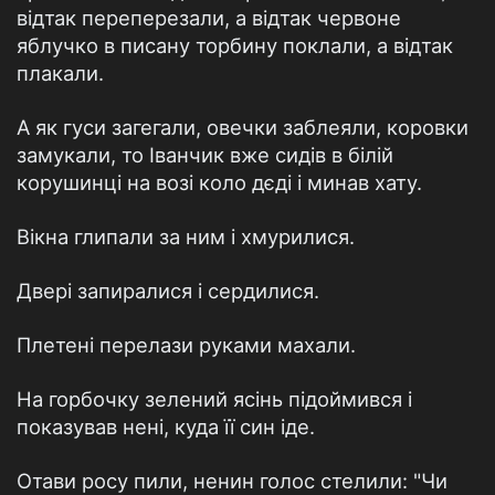
відтак переперезали, а відтак червоне
яблучко в писану торбину поклали, а відтак
плакали.
А як гуси загегали, овечки заблеяли, коровки
замукали, то Іванчик вже сидів в білій
корушинці на возі коло дєді і минав хату.
Вікна глипали за ним і хмурилися.
Двері запиралися і сердилися.
Плетені перелази руками махали.
На горбочку зелений ясінь підоймився і
показував нені, куда її син іде.
Отави росу пили, ненин голос стелили: "Чи