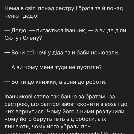
Нема в світі понад сестру і брата та й понад
неню і дєдю!
— Дєдю, — питається Іванчик, — а ви де діли
Сюту і Єлену?
— Вони сеї ночі у діда та й баби ночювали.
— А ви чому мене туди не пустили?
— Бо ти до книжки, а вони до роботи.
Іванчикові стало так банно за братом і за
сестрою, що раптом забаг скочити з воза і до
них вернутися. Чому його з ними розлучили,
чому його беруть геть від роботи, а їх
лишають, чому його убрали по-
великодньому, а на них руб на рубі? Він буде