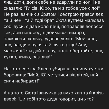
лиш доти, доки себе не вдарили по чолі і не
сказали: "Ти сів, Юро, та й з тобов усе сіло!"
Не раз Іванчик з братом і сестрою грався дєді
та й нені, та й тоді брат Сюта вуглем малював
собі вуси, сідав коло печі, поправляв волосся
так, аби напереді підоймався вихор і,
пахкаючи люльку, удавав дєдю: "Мой, хло’,
ану, барди в руки та й січіть ріщє! Ану,
маржині їсти дайте, ану, поліг обертайте, ану,
хутко, живо, раз-два!"
На тото сестра Єлена убирала ненину хустку і
боронила: "Мой, Ю’, уступиси від дітей, най
сили набирают!"
А на тото Сюта Іванчика за вухо хап та й крізь
двері: "Ци тобі тото дєдя говорит, ци хто?"