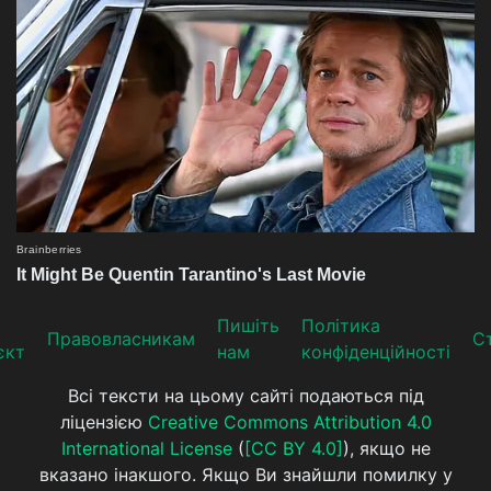
Пишіть
Політика
Прaвoвлaсникaм
Ст
єкт
нам
конфіденційності
Всі тексти на цьому сайті подаються під
ліцензією
Creative Commons Attribution 4.0
International License
(
[CC BY 4.0]
), якщо не
вказано інакшого. Якщо Ви знайшли помилку у