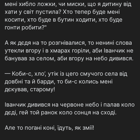
мені хибло ложки, чи миски, що я дитину від
хати у світ пустила? Хто тепер буде мені
косити, хто буде в бутин ходити, хто буде
гонти робити?"
А як дєдя на то розгнівалися, то ненині слова
утекли вгору і в хмарах горіли, аби Іванчик не
банував за селом, аби вгору на небо дивився.
— Коби-с, хло’, утік із цего смучого села від
довбні та й барди, то би-с колись мені
дєкував, старому!
Іванчик дивився на червоне небо і палав коло
дєді, гей той ранок коло сонця на сході.
Але то погані коні, їдуть, як змії!