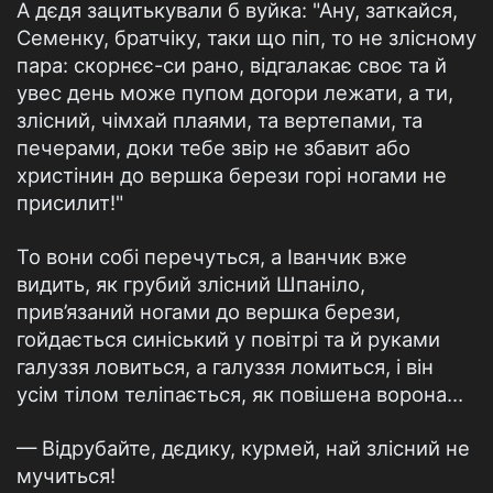
А дєдя зацитькували б вуйка: "Ану, заткайся,
Семенку, братчіку, таки що піп, то не злісному
пара: скорнєє-си рано, відгалакає своє та й
увес день може пупом догори лежати, а ти,
злісний, чімхай плаями, та вертепами, та
печерами, доки тебе звір не збавит або
христінин до вершка берези горі ногами не
присилит!"
То вони собі перечуться, а Іванчик вже
видить, як грубий злісний Шпаніло,
прив’язаний ногами до вершка берези,
гойдається синіський у повітрі та й руками
галуззя ловиться, а галуззя ломиться, і він
усім тілом теліпається, як повішена ворона…
— Відрубайте, дєдику, курмей, най злісний не
мучиться!