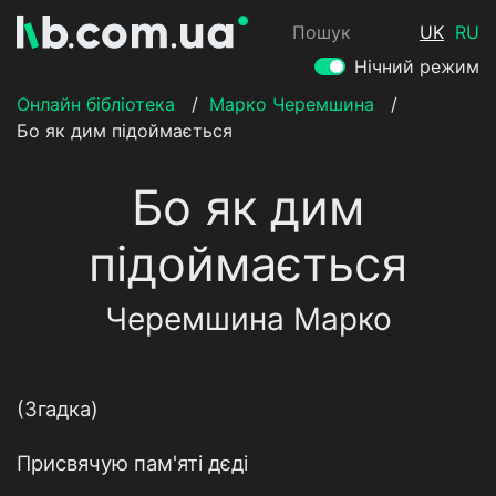
Пошук
UK
RU
Нічний режим
Онлайн бібліотека
/
Марко Черемшина
/
Бо як дим підоймається
Бо як дим
підоймається
Черемшина Марко
(Згадка)
Присвячую пам'яті дєді