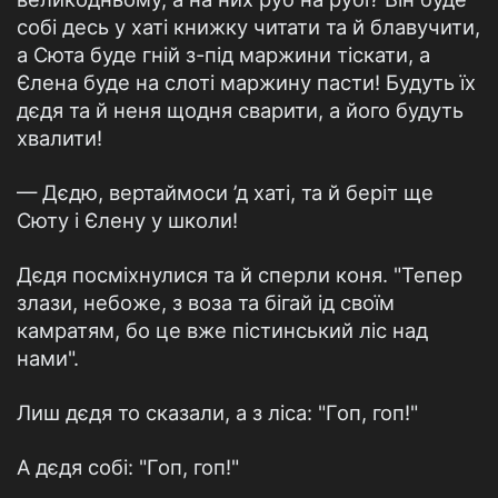
собі десь у хаті книжку читати та й блавучити,
а Сюта буде гній з-під маржини тіскати, а
Єлена буде на слоті маржину пасти! Будуть їх
дєдя та й неня щодня сварити, а його будуть
хвалити!
— Дєдю, вертаймоси ’д хаті, та й беріт ще
Сюту і Єлену у школи!
Дєдя посміхнулися та й сперли коня. "Тепер
злази, небоже, з воза та бігай ід своїм
камратям, бо це вже пістинський ліс над
нами".
Лиш дєдя то сказали, а з ліса: "Гоп, гоп!"
А дєдя собі: "Гоп, гоп!"