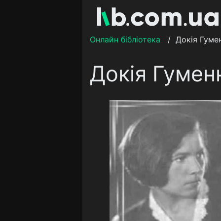
Онлайн бібліотека
/
Докія Гуме
Докія Гумен