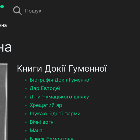
Пошук
нна
на
Книги Докії Гуменної
Біографія Докії Гуменної
Дар Евтодеї
Діти Чумацького шляху
Хрещатий яр
Шукаю бідної фарми
Вічні вогні
Мана
Блиск Едмонтону