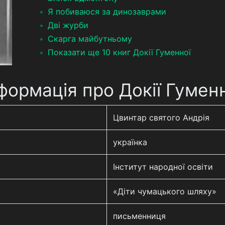
Я побиваюся за динозаврами
Дві журби
Скарга майбутньому
Показати ще 10 книг Докії Гуменної
формація про Докії Гумен
Цвинтар святого Андрія
українка
Інститут народної освіти
«Діти чумацького шляху»
письменниця