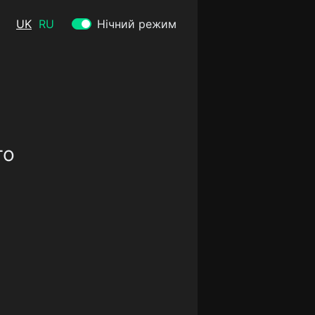
UK
RU
Нічний режим
го