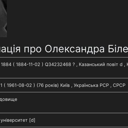
ація про Олександра Біл
1884 ( 1884-11-02 ) Q34232468 ? , Казанський повіт d , 
1 ( 1961-08-02 ) (76 років) Київ , Українська РСР , СРСР
адовище
університет [d]