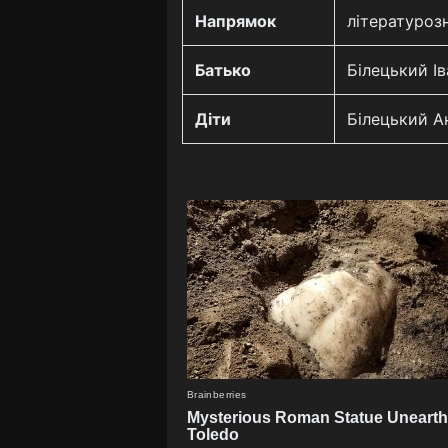
Напрямок
літературоз
Батько
Білецький Ів
Діти
Білецький А