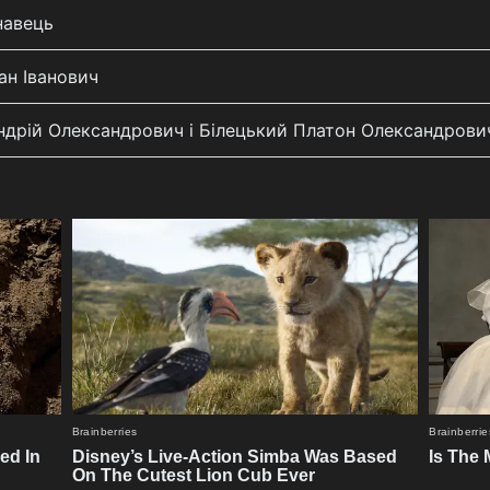
навець
ан Іванович
ндрій Олександрович і Білецький Платон Олександрови