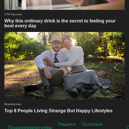
Пишите
Політика
Прaвooблaдателям