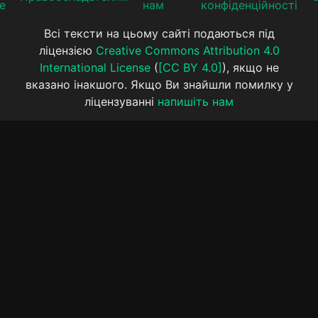
е
нам
конфіденційності
Всі тексти на цьому сайті подаються під
ліцензією
Creative Commons Attribution 4.0
International License
(
[CC BY 4.0]
), якщо не
вказано інакшого. Якщо Ви знайшли помилку у
ліцензуванні
напишіть нам