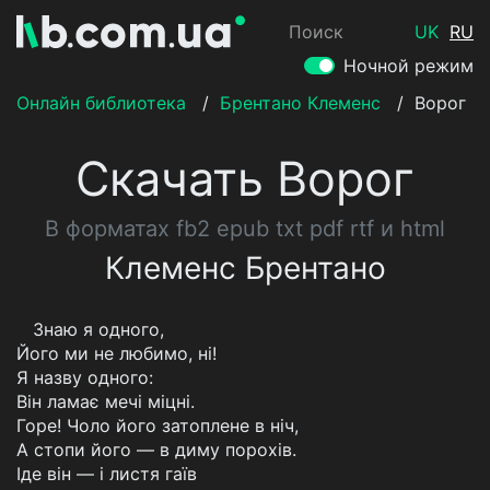
Поиск
UK
RU
Ночной режим
Онлайн библиотека
/
Брентано Клеменс
/
Ворог
Скачать Ворог
В форматах fb2 epub txt pdf rtf и html
Клеменс Брентано
Знаю я одного,
Його ми не любимо, ні!
Я назву одного:
Він ламає мечі міцні.
Горе! Чоло його затоплене в ніч,
А стопи його — в диму порохів.
Іде він — і листя гаїв