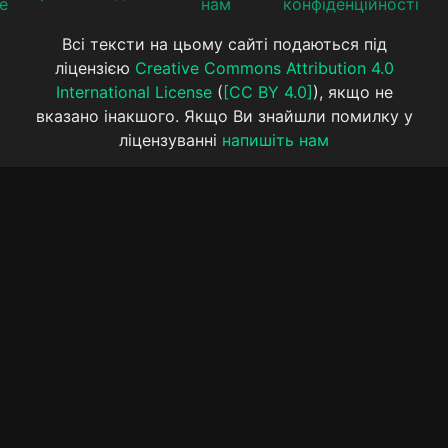
е
нам
конфіденційності
Всі тексти на цьому сайті подаються під
ліцензією
Creative Commons Attribution 4.0
International License
(
[CC BY 4.0]
), якщо не
вказано інакшого. Якщо Ви знайшли помилку у
ліцензуванні
напишіть нам