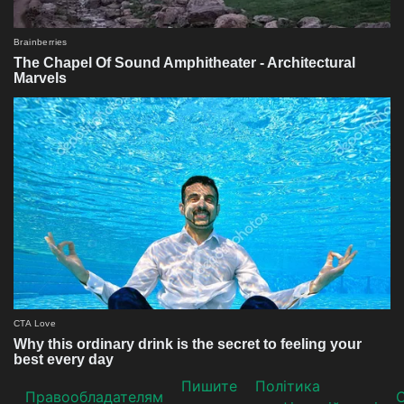
Пишите
Політика
Прaвooблaдателям