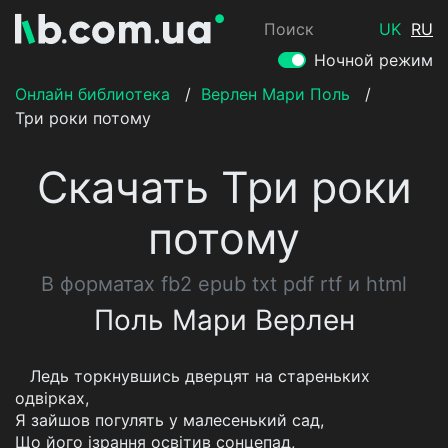
Поиск
UK
RU
Ночной режим
Онлайн библиотека
/
Верлен Мари Поль
/
Три роки потому
Скачать Три роки
потому
В форматах fb2 epub txt pdf rtf и html
Поль Мари Верлен
Ледь торкнувшись дверцят на стареньких
одвірках,
Я зайшов погулять у малесенький сад,
Що його ізрання освітив сонцепад,