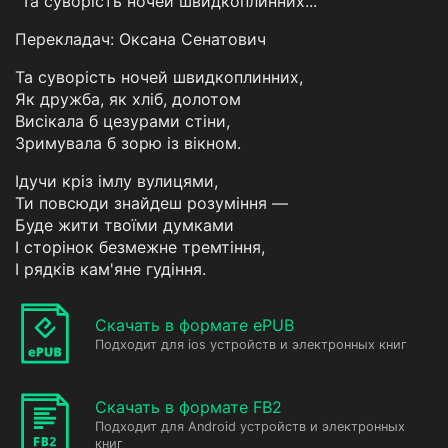
"Та суворість ночей швидкоплинних..."
Перекладач: Оксана Сенатович
Та суворість ночей швидкоплинних,
Як дружба, як хліб, долотом
Висікала б цезурами стіни,
Зримувала б зорю із вікном.
Ідучи кріз імлу вулицями,
Ти повсюди знайдеш розуміння —
Буде жити твоїми думками
І сторінок безмежне тремтіння,
І рядків кам'яне гудіння.
Скачать в формате ePUB
Подходит для ios устройств и электронных книг
Скачать в формате FB2
Подходит для Android устройств и электронных
книг