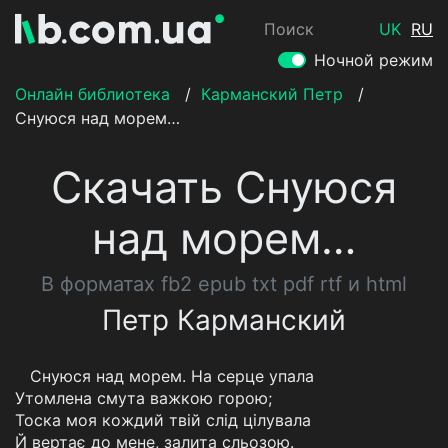
Поиск
UK
RU
Ночной режим
Онлайн библиотека
/
Карманский Петр
/
Снуюся над морем…
Скачать Снуюся
над морем…
В форматах fb2 epub txt pdf rtf и html
Петр Карманский
Снуюся над морем. На серце упала
Утомлена смута важкою горою;
Тоска моя кождий твій слід цілувала
Й вертає до мене, залита сльозою.