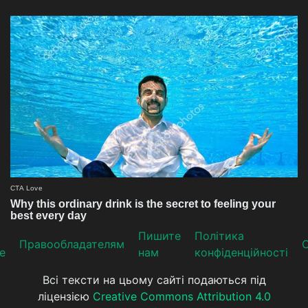
Пишите
Політика
Прaвooблaдателям
е
нам
конфіденційності
Всі тексти на цьому сайті подаються під
ліцензією
Creative Commons Attribution 4.0