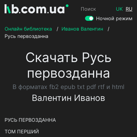
Поиск
UK
RU
Ночной режим
Онлайн библиотека
/
Иванов Валентин
/
Русь первозданна
Скачать Русь
первозданна
В форматах fb2 epub txt pdf rtf и html
Валентин Иванов
РУСЬ ПЕРВОЗДАННА
ТОМ ПЕРШИЙ