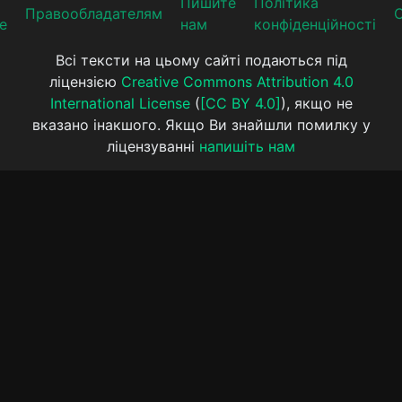
Пишите
Політика
Прaвooблaдателям
е
нам
конфіденційності
Всі тексти на цьому сайті подаються під
ліцензією
Creative Commons Attribution 4.0
International License
(
[CC BY 4.0]
), якщо не
вказано інакшого. Якщо Ви знайшли помилку у
ліцензуванні
напишіть нам