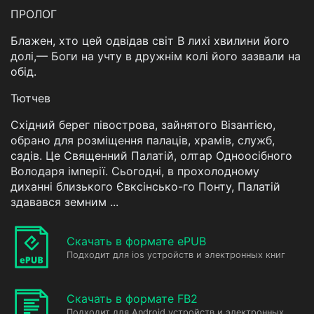
ПРОЛОГ
Блажен, хто цей одвідав світ В лихі хвилини його
долі,— Боги на учту в дружнім колі його зазвали на
обід.
Тютчев
Східний берег півострова, зайнятого Візантією,
обрано для розміщення палаців, храмів, служб,
садів. Це Священний Палатій, олтар Одноосібного
Володаря імперії. Сьогодні, в прохолодному
диханні близького Євксінсько-го Понту, Палатій
здавався земним ...
Скачать в формате ePUB
Подходит для ios устройств и электронных книг
Скачать в формате FB2
Подходит для Android устройств и электронных