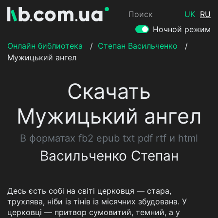
Поиск
UK
RU
Ночной режим
Онлайн библиотека
/
Степан Васильченко
/
Мужицький ангел
Скачать
Мужицький ангел
В форматах fb2 epub txt pdf rtf и html
Васильченко Степан
Десь єсть собі на світі церковця — стара,
трухлява, ніби із тінів із місячних збудована. У
церковці — притвор сумовитий, темний, а у