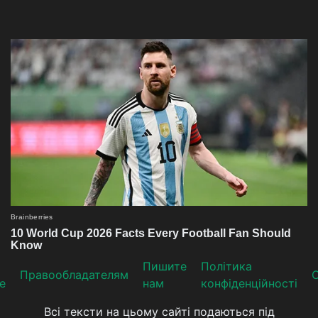
Пишите
Політика
Прaвooблaдателям
е
нам
конфіденційності
Всі тексти на цьому сайті подаються під