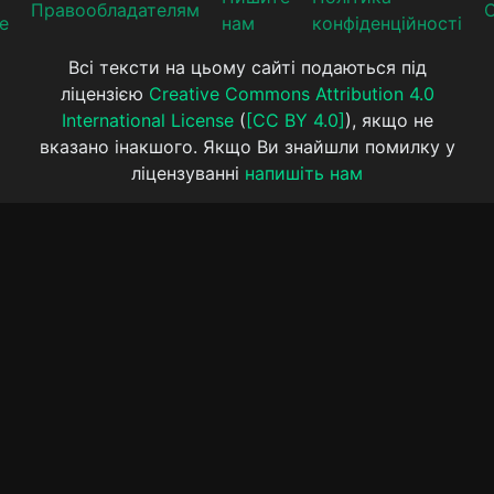
Прaвooблaдателям
е
нам
конфіденційності
Всі тексти на цьому сайті подаються під
ліцензією
Creative Commons Attribution 4.0
International License
(
[CC BY 4.0]
), якщо не
вказано інакшого. Якщо Ви знайшли помилку у
ліцензуванні
напишіть нам