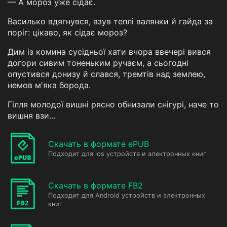
— А мороз уже сідає.
Василько вдягнувся, взув теплі валянки й гайда за
поріг: цікаво, як сідає мороз?
Дим із комина сусідньої хати вчора ввечері вився
догори сивим тоненьким ручаєм, а сьогодні
опустився донизу й слався, тремтів над землею,
немов м'яка борода.
Гілля молодої вишні рясно обнизали снігурі, наче то
вишня взи...
Скачать в формате ePUB
Подходит для ios устройств и электронных книг
Скачать в формате FB2
Подходит для Android устройств и электронных
книг