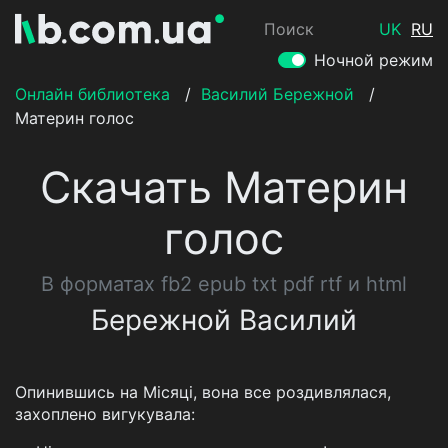
Поиск
UK
RU
Ночной режим
Онлайн библиотека
/
Василий Бережной
/
Материн голос
Скачать Материн
голос
В форматах fb2 epub txt pdf rtf и html
Бережной Василий
Опинившись на Місяці, вона все роздивлялася,
захоплено вигукувала: