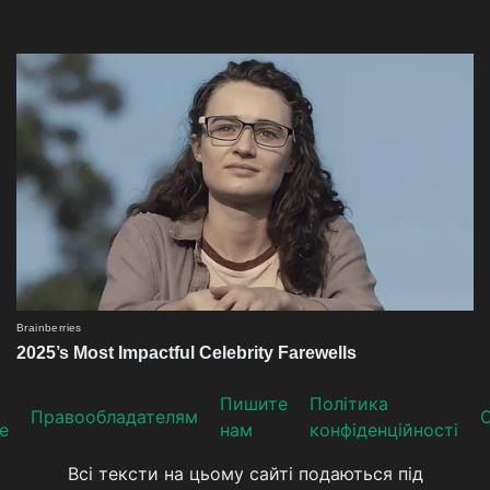
Пишите
Політика
Прaвooблaдателям
е
нам
конфіденційності
Всі тексти на цьому сайті подаються під