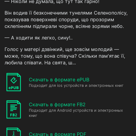
— Ніколи не думала, що тут так гарно!
Він водив її безконечними тунелями Селенополісу,
показував поверхневі споруди, що прозорим
склепінням підпирали чорне, всіяне зорями небо.
— А ходити як легко, сину!..
Голос у матері дзвінкий, ще зовсім молодий —
може, тому, що вона співуча? Скільки пам'ятає її,
любила співати. На свята, ш...
Скачать в формате ePUB
Подходит для ios устройств и электронных книг
Скачать в формате FB2
Подходит для Android устройств и электронных
книг
Скачать в формате PDF