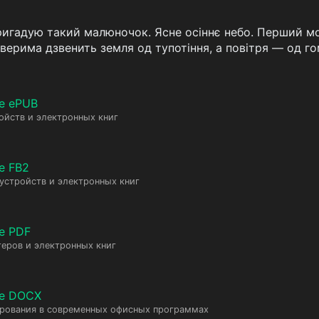
ригадую такий малюночок. Ясне осіннє небо. Перший мор
дверима дзвенить земля од тупотіння, а повітря — од го
е ePUB
ойств и электронных книг
е FB2
 устройств и электронных книг
е PDF
еров и электронных книг
те DOCX
ирования в современных офисных программах