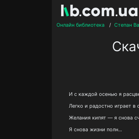
Онлайн библиотека
/
Степан В
Ска
И с каждой осенью я расцве
Легко и радостно играет в 
Желания кипят — я снова сч
Я снова жизни полн...