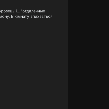
озець і... "отдаленные
мону. В кімнату впихається