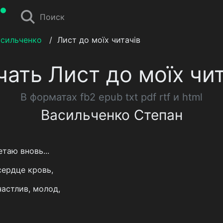
Поиск
асильченко
/
Лист до моїх читачів
чать Лист до моїх чит
В форматах fb2 epub txt pdf rtf и html
Васильченко Степан
таю вновь...
сердце кровь,
астлив, молод,