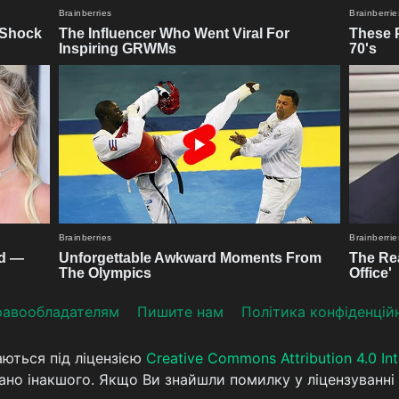
aвooблaдателям
Пишите нам
Політика конфіденцій
аються під ліцензією
Creative Commons Attribution 4.0 Int
ано інакшого. Якщо Ви знайшли помилку у ліцензуванні