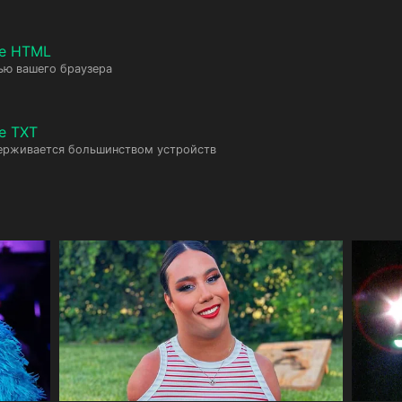
те HTML
ью вашего браузера
е TXT
ерживается большинством устройств