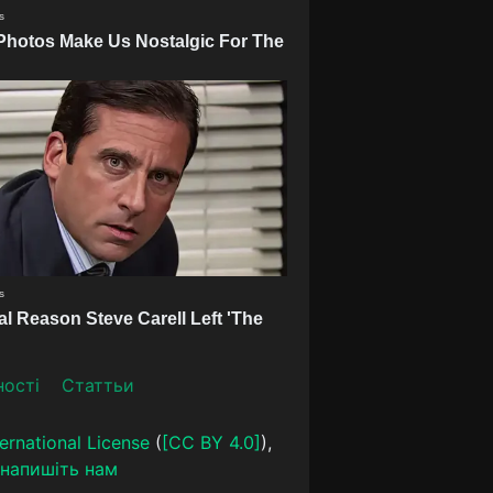
ності
Статтьи
ernational License
(
[CC BY 4.0]
),
напишіть нам