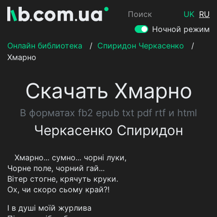
Поиск
UK
RU
Ночной режим
Онлайн библиотека
/
Спиридон Черкасенко
/
Хмарно
Скачать Хмарно
В форматах fb2 epub txt pdf rtf и html
Черкасенко Спиридон
Хмарно... сумно... чорні луки,
Чорне поле, чорний гай...
Вітер стогне, крячуть круки.
Ох, чи скоро сьому край?!
І в душі моїй журлива