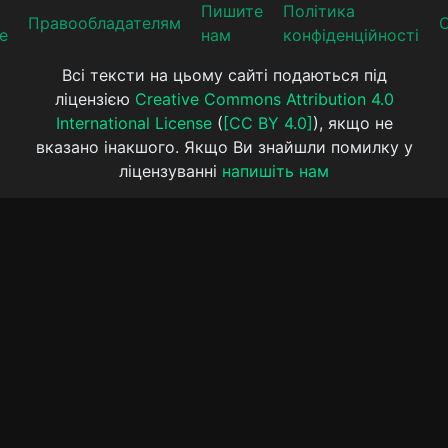
Пишите
Політика
Прaвooблaдателям
е
нам
конфіденційності
Всі тексти на цьому сайті подаються під
ліцензією
Creative Commons Attribution 4.0
International License
(
[CC BY 4.0]
), якщо не
вказано інакшого. Якщо Ви знайшли помилку у
ліцензуванні
напишіть нам