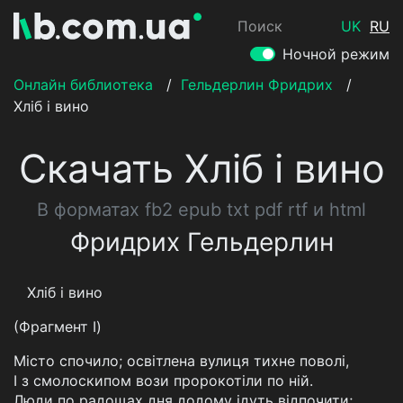
Поиск
UK
RU
Ночной режим
Онлайн библиотека
/
Гельдерлин Фридрих
/
Хліб і вино
Скачать Хліб і вино
В форматах fb2 epub txt pdf rtf и html
Фридрих Гельдерлин
Хліб і вино
(Фрагмент I)
Місто спочило; освітлена вулиця тихне поволі,
I з смолоскипом вози пророкотіли по ній.
Люди по радощах дня додому ідуть відпочити;