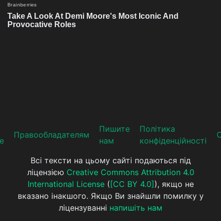
Пишите
Політика
Прaвooблaдателям
е
нам
конфіденційності
Всі тексти на цьому сайті подаються під
ліцензією
Creative Commons Attribution 4.0
International License
(
[CC BY 4.0]
), якщо не
вказано інакшого. Якщо Ви знайшли помилку у
ліцензуванні
напишіть нам