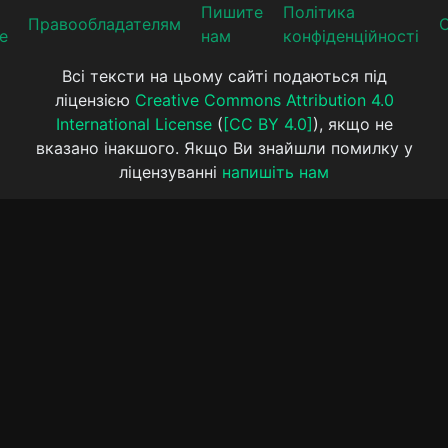
Пишите
Політика
Прaвooблaдателям
е
нам
конфіденційності
Всі тексти на цьому сайті подаються під
ліцензією
Creative Commons Attribution 4.0
International License
(
[CC BY 4.0]
), якщо не
вказано інакшого. Якщо Ви знайшли помилку у
ліцензуванні
напишіть нам