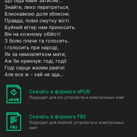
Що біда навік затисне…
Знайте, лихо перетреться,
Блискавкою доля зблисне.
Правда, повні смутку вісті
Буйний вітер нам приносить.
Він на кожному обійсті
З болю плаче та голосить.
І голосить при народі,
Як за немовлятком мати,
Аж би крикнув: годі, годі!
Годі серце жалем рвати!
Але все ж – хай не зда...
Скачать в формате ePUB
Подходит для ios устройств и электронных книг
Скачать в формате FB2
Подходит для Android устройств и электронных
книг