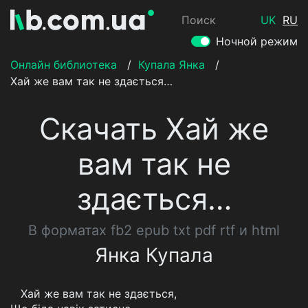
Поиск
UK
RU
Ночной режим
Онлайн библиотека
/
Купала Янка
/
Хай же вам так не здається…
Скачать Хай же
вам так не
здається…
В форматах fb2 epub txt pdf rtf и html
Янка Купала
Хай же вам так не здається,