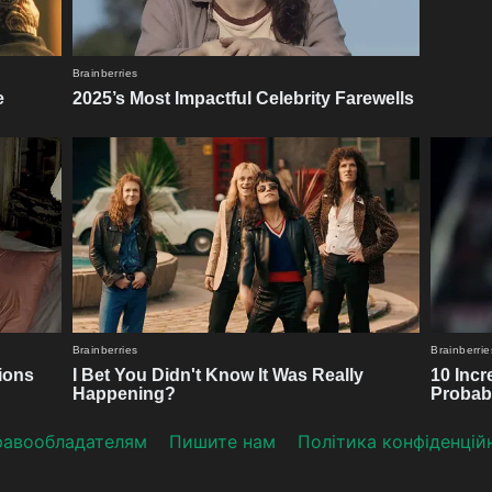
aвooблaдателям
Пишите нам
Політика конфіденцій