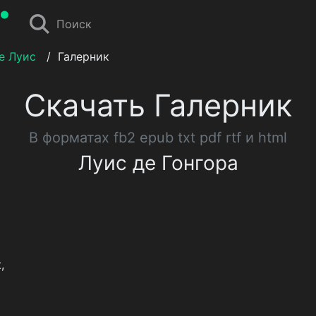
Поиск
е Луис
/
Галерник
Скачать Галерник
В форматах fb2 epub txt pdf rtf и html
Луис де Гонгора
,