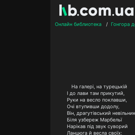
Онлайн библиотека
/
Гонгора д
На галері, на турецькій
I до лави там прикутий,
Руки на весло поклавши,
Очі втупивши додолу,
Він, драгутівський невільник
Біля узбереж Марбельї
Нарікав під звук суворий
Ланцюга й весла своїх: