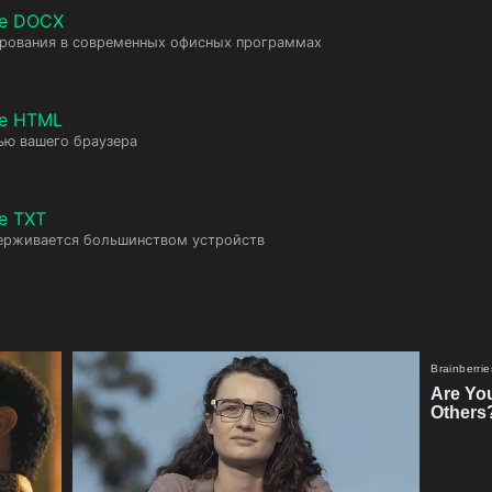
те DOCX
ирования в современных офисных программах
те HTML
ью вашего браузера
е TXT
ерживается большинством устройств