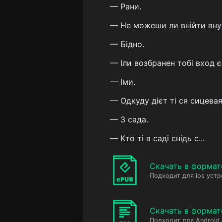
— Рани.
— Не можеши ли внійти вну
— Бідно.
— Іли возбранен тобі вход 
— Іми.
— Одкуду дієт ті ся сицева
— 3 сада.
— Кто ті в саді снідь с...
Скачать в формат
Подходит для ios устр
Скачать в формат
Подходит для Android