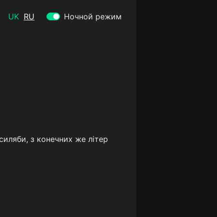
UK
RU
Ночной режим
 силяби, з конечних же літер