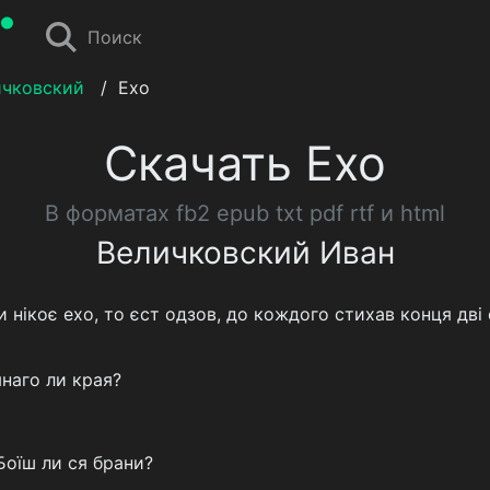
Поиск
ичковский
/
Ехо
Скачать Ехо
В форматах fb2 epub txt pdf rtf и html
Величковский Иван
и нікоє ехо, то єст одзов, до кождого стихав конця дві
наго ли края?
Боїш ли ся брани?