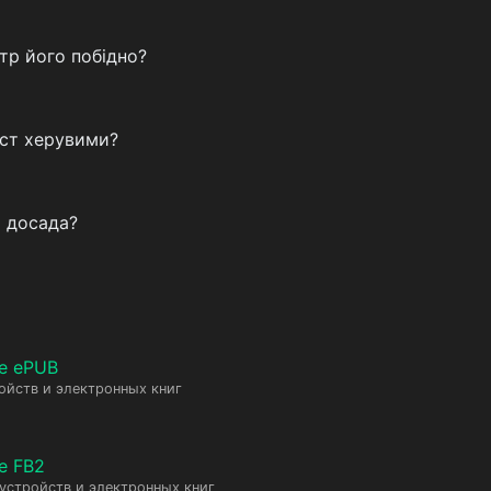
тр його побідно?
єст херувими?
я досада?
е ePUB
ойств и электронных книг
е FB2
 устройств и электронных книг