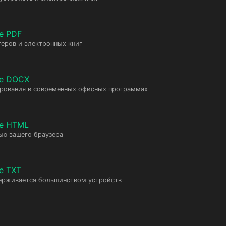
е PDF
еров и электронных книг
те DOCX
ирования в современных офисных программах
те HTML
ью вашего браузера
е TXT
ерживается большинством устройств