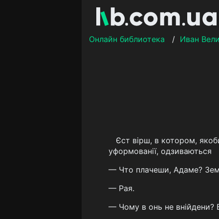
Онлайн библиотека
/
Иван Вел
Єст вірш, в котором, якоб
уформованії, одзиваються
— Что плачеши, Адаме? Зем
— Рая.
— Чому в онь не внійдени? 