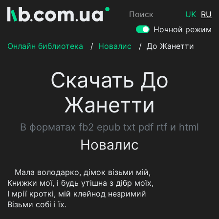
Поиск
UK
RU
Ночной режим
Онлайн библиотека
/
Новалис
/
До Жанетти
Скачать До
Жанетти
В форматах fb2 epub txt pdf rtf и html
Новалис
Мала володарко, дімок візьми мій,
Книжки мої, і будь утішна з дібр моїх,
I мрії кроткі, мій клейнод незримий
Візьми собі і їх.