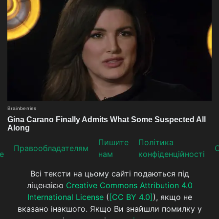
Пишите
Політика
Прaвooблaдателям
е
нам
конфіденційності
Всі тексти на цьому сайті подаються під
ліцензією
Creative Commons Attribution 4.0
International License
(
[CC BY 4.0]
), якщо не
вказано інакшого. Якщо Ви знайшли помилку у