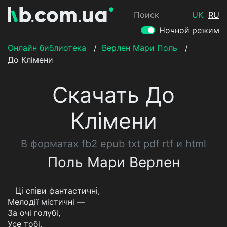
Поиск
UK
RU
Ночной режим
Онлайн библиотека
/
Верлен Мари Поль
/
До Клімени
Скачать До
Клімени
В форматах fb2 epub txt pdf rtf и html
Поль Мари Верлен
Ці співи фантастичні,
Мелодії містичні —
За очі голубі,
Усе тобі,