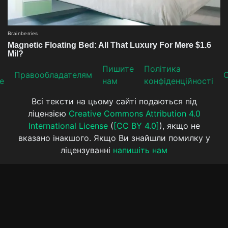
Пишите
Політика
Прaвooблaдателям
е
нам
конфіденційності
Всі тексти на цьому сайті подаються під
ліцензією
Creative Commons Attribution 4.0
International License
(
[CC BY 4.0]
), якщо не
вказано інакшого. Якщо Ви знайшли помилку у
ліцензуванні
напишіть нам