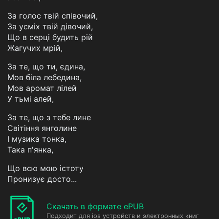
За голос твій співочий,
За усміх твій дівочий,
Що в серці будить рій
Жагучих мрій,
За те, що ти, єдина,
Мов біла лебедина,
Мов аромат лілей
У тьмі алей,
За те, що з тебе лине
Світіння янголине
I музика тонка,
Така п'янка,
Що всю мою істоту
Пронизує досто...
Скачать в формате ePUB
Подходит для ios устройств и электронных книг