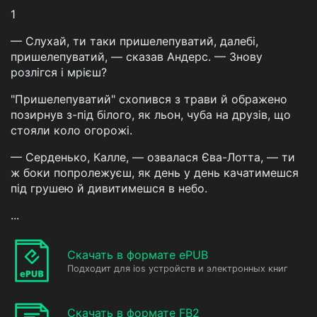
1
— Слухай, ти таки пришелепуватий, далебі,
пришелепуватий, — сказав Андерс. — Знову
розлігся і мрієш?
"Пришелепуватий" схопився з трави й ображено
позирнув з-під білого, як льон, чуба на друзів, що
стояли коло огорожі.
— Серденько, Калле, — озвалася Єва-Лотта, — ти
ж боки попролежуєш, як день у день качатимешся
під грушею й дивитимешся в небо.
...
Скачать в формате ePUB
Подходит для ios устройств и электронных книг
Скачать в формате FB2