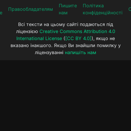
Пишите
Політика
Прaвooблaдателям
е
нам
конфіденційності
Всі тексти на цьому сайті подаються під
ліцензією
Creative Commons Attribution 4.0
International License
(
[CC BY 4.0]
), якщо не
вказано інакшого. Якщо Ви знайшли помилку у
ліцензуванні
напишіть нам