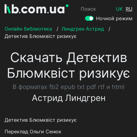
Поиск
UK
RU
Ночной режим
Онлайн библиотека
/
Линдгрен Астрид
/
Детектив Блюмквіст ризикує
Скачать Детектив
Блюмквіст ризикує
В форматах fb2 epub txt pdf rtf и html
Астрид Линдгрен
Детектив Блюмквіст ризикує
Переклад Ольги Сенюк