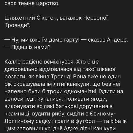
своє темне царство.
Шляхетний Сікстен, ватажок Червоної
Троянди".
— Ну, ми вже їм дамо гарту! — сказав Андерс.
— Підеш із нами?
Калле радісно всміхнувся. Хто б це
добровільно відмовлявся від такої цікавої
розваги, як війна Троянд! Вона вже не один
рік скрашувала їм літні канікули, що без неї
напевно були б трохи одноманітні, їздити на
велосипеді, купатися, поливати ягоди,
виконувати всілякі батькові доручення в
крамниці, вудити рибу, сидіти в Євиному-
Лоттиному садку і грати в футбол — та хіба ж
цим заповниш усі дні! Адже літні канікули