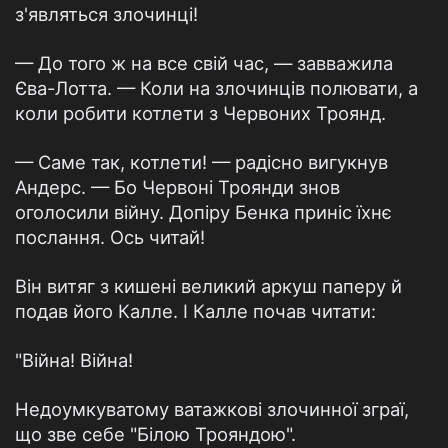
з'являться злочинці!
— До того ж на все свій час, — завважила
Єва-Лотта. — Коли на злочинців полювати, а
коли робити котлети з Червоних Троянд.
— Саме так, котлети! — радісно вигукнув
Андерс. — Бо Червоні Троянди знов
оголосили війну. Допіру Бенка приніс їхнє
послання. Ось читай!
Він витяг з кишені великий аркуш паперу й
подав його Калле. І Калле почав читати:
"Війна! Війна!
Недоумкуватому ватажкові злочинної зграї,
що зве себе "Білою Трояндою".