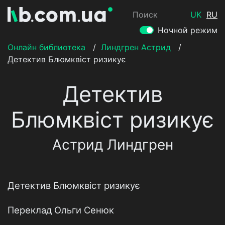
Поиск
UK
RU
Ночной режим
Онлайн библиотека
/
Линдгрен Астрид
/
Детектив Блюмквіст ризикує
Детектив
Блюмквіст ризикує
Астрид Линдгрен
Детектив Блюмквіст ризикує
Переклад Ольги Сенюк