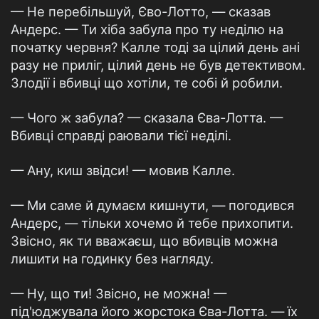
— Не перебільшуй, Єво-Лотто, — сказав
Андерс. — Ти хіба забула про ту неділю на
початку червня? Калле тоді за цілий день ані
разу не приліг, цілий день не був детективом.
Злодії і вбивці що хотіли, те собі й робили.
— Чого ж забула? — сказала Єва-Лотта. —
Вбивці справді раювали тієї неділі.
— Ану, киш звідси! — мовив Калле.
— Ми саме й думаєм кишнути, — погодився
Андерс, — тільки хочемо й тебе прихопити.
Звісно, як ти вважаєш, що вбивців можна
лишити на годинку без нагляду.
— Ну, що ти! Звісно, не можна! —
під'юджувала його жорстока Єва-Лотта. — їх