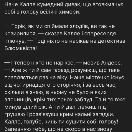
Наче Калле кумедний дивак, що втовкмачує
собі в голову всілякі химери.
— Торік, як ми спіймали злодіїв, ви так не
козирилися, — сказав Калле і спересердя
плюнув. — Тоді ніхто не нарікав на детектива
Блюмквіста!
— І тепер ніхто не нарікає, — мовив Андерс.
— Але ж ти й сам гаразд розумієш, що таке
трапляється раз на віку. Наше містечко існує
від чотирнадцятого сторіччя, і за весь час,
скільки я знаю, в ньому не було ніяких
злочинців, крім тих трьох заблуд. Та й то вже
минув цілий рік. А ти й далі лежиш під
грушею і розв'язуєш кримінальні загадки.
Калле, голубе, кинь ти сушити собі голову!
Запевняю тебе, що не скоро в нас знову