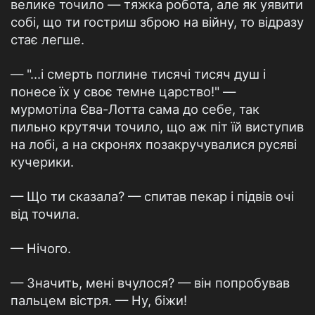
велике точило — тяжка робота, але як уявити
собі, що ти гостриш зброю на війну, то відразу
стає легше.
— "...і смерть поглине тисячі тисяч душ і
понесе їх у своє темне царство!" —
мурмотіла Єва-Лотта сама до себе, так
пильно крутячи точило, що аж піт їй виступив
на лобі, а на скронях позакручувалися русяві
кучерики.
— Що ти сказала? — спитав пекар і підвів очі
від точила.
— Нічого.
— Значить, мені вчулося? — він попробував
пальцем вістря. — Ну, біжи!