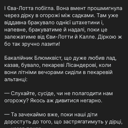
І Єва-Лотта побігла. Вона вмент прошмигнула
через дірку в огорожі між садками. Там уже
віддавна бракувало однієї штахетини і,
напевне, бракуватиме й надалі, поки це
залежатиме від Єви-Лотти й Калле. Діркою ж
бо так зручно лазити!
Бакалійник Блюмквіст, що дуже любив лад,
казав, бувало, пекареві Лісандерові, коли
вони літніми вечорами сиділи в пекаревій
альтанці:
— Слухайте, сусіде, чи не полагодити нам
огорожу? Якось аж дивитися негарно.
— Та зачекаймо вже, поки наші діти
доростуть до того, що застрягатимуть у дірці,