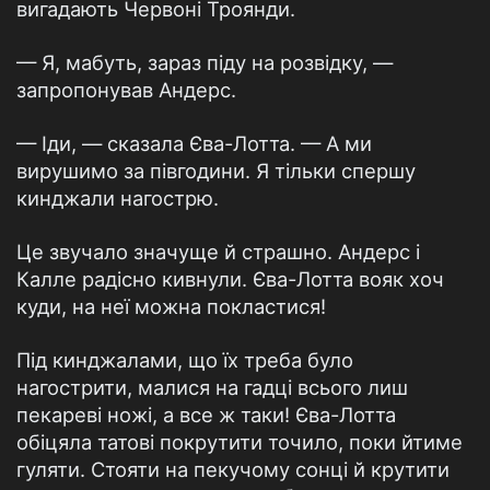
вигадають Червоні Троянди.
— Я, мабуть, зараз піду на розвідку, —
запропонував Андерс.
— Іди, — сказала Єва-Лотта. — А ми
вирушимо за півгодини. Я тільки спершу
кинджали нагострю.
Це звучало значуще й страшно. Андерс і
Калле радісно кивнули. Єва-Лотта вояк хоч
куди, на неї можна покластися!
Під кинджалами, що їх треба було
нагострити, малися на гадці всього лиш
пекареві ножі, а все ж таки! Єва-Лотта
обіцяла татові покрутити точило, поки йтиме
гуляти. Стояти на пекучому сонці й крутити