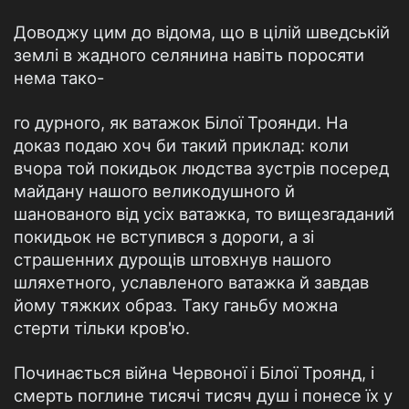
Доводжу цим до відома, що в цілій шведській
землі в жадного селянина навіть поросяти
нема тако-
го дурного, як ватажок Білої Троянди. На
доказ подаю хоч би такий приклад: коли
вчора той покидьок людства зустрів посеред
майдану нашого великодушного й
шанованого від усіх ватажка, то вищезгаданий
покидьок не вступився з дороги, а зі
страшенних дурощів штовхнув нашого
шляхетного, уславленого ватажка й завдав
йому тяжких образ. Таку ганьбу можна
стерти тільки кров'ю.
Починається війна Червоної і Білої Троянд, і
смерть поглине тисячі тисяч душ і понесе їх у