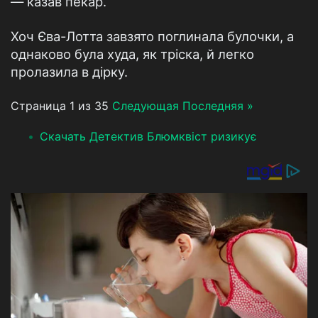
— казав пекар.
Хоч Єва-Лотта завзято поглинала булочки, а
однаково була худа, як тріска, й легко
пролазила в дірку.
Страница 1 из 35
Следующая
Последняя »
Скачать Детектив Блюмквіст ризикує