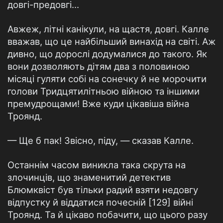
довгі-предовгі...
Авжеж, літні канікули, на щастя, довгі. Калле
вважав, що це найбільший винахід на світі. Аж
дивно, що дорослі додумалися до такого. Як
вони дозволяють дітям два з половиною
місяці гуляти собі на сонечку й не морочити
голови Тридцятилітньою війною та іншими
премудрощами! Вже куди цікавіша війна
Троянд.
— Ще б пак! Звісно, піду, — сказав Калле.
Останнім часом виникла така скрута на
злочинців, що знаменитий детектив
Блюмквіст був тільки радий взяти недовгу
відпустку й віддатися почесній [129] війні
Троянд. Та й цікаво побачити, що цього разу