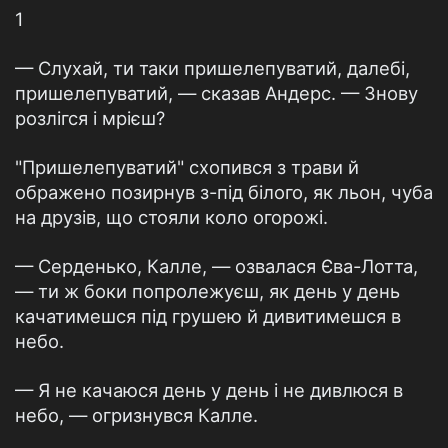
1
— Слухай, ти таки пришелепуватий, далебі,
пришелепуватий, — сказав Андерс. — Знову
розлігся і мрієш?
"Пришелепуватий" схопився з трави й
ображено позирнув з-під білого, як льон, чуба
на друзів, що стояли коло огорожі.
— Серденько, Калле, — озвалася Єва-Лотта,
— ти ж боки попролежуєш, як день у день
качатимешся під грушею й дивитимешся в
небо.
— Я не качаюся день у день і не дивлюся в
небо, — огризнувся Калле.