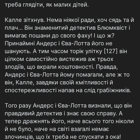
треба глядіти, як малих дітей.
Калле зітхнув. Нема ніякої ради, хоч сядь та й
плач... Він знаменитий детектив Блюмквіст і
вимагає пошани до свого фаху! І що ж?
Принаймні Андерс і Єва-Лотта його не
шанують. А тим часом торік улітку [127] він
цілком самостійно вистежив аж трьох
злодіїв, що вкрали коштовності. Правда,
Андерс і Єва-Лотта йому помагали, але ж то
він, Калле, завдяки своїй кмітливості й
спостережливості напав на слід грабіжників.
Того разу Андерс і Єва-Лотта визнали, що він
правдивий детектив і знає свою справу. А
тепер дражнять його, наче всього того ніколи
й не було, наче на світі взагалі немає
злочинців, що їх треба не спускати з ока!