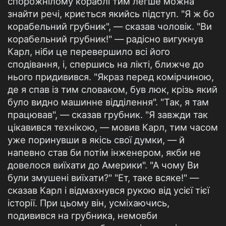
спорожнілому кораблі тим легше можна
знайти речі, криється якийсь підступ. "Я ж бо
корабельний грубник", — сказав чоловік. "Ви
корабельний грубник!" — радісно вигукнув
Карл, ніби це перевершило всі його
сподівання, і, спершись на лікті, ближче до
нього придивився. "Якраз перед комірчиною,
де я спав із тим словаком, був люк, крізь який
було видно машинне відділення". "Так, я там
працював", — сказав грубник. "Я завжди так
цікавився технікою, — мовив Карл, тим часом
уже поринувши в якісь свої думки, — й
напевно став би потім інженером, якби не
довелося виїхати до Америки". "А чому Ви
були змушені виїхати?" "Ет, таке всяке!" —
сказав Карл і відмахнувся рукою від усієї тієї
історії. При цьому він, усміхаючись,
подивився на грубника, немовби