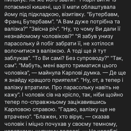
потаємної кишені, що її мати облаштувала
йому під підкладкою, візитівку. "Бутербавм,
Франц Бутербавм". "А Вам дуже потрібна та
валізка?" "Звісна річ". "Ну, то чому Ви дали її
незнайомому чоловікові?" "Я забув унизу
парасольку й побіг забрати її, не хотілося
волочитися з валізкою. А тоді ще й тут
заблукав". "То Ви самі? Без супроводу?" "Так,
сам". "Мабуть, мені варто триматися цього
чоловіка", — майнула Карлові думка. — Де ще
я знайду кращого приятеля". "Ну, от, а тепер і
валізку втратили. Про парасольку навіть не
кажу". І чоловік сів на крісло, так, ніби щойно
тепер по-справжньому зацікавившись
Карловою справою. "Гадаю, валізку ще не
втрачено". "Блажен, хто вірує, — сказав
чоловік і міцно почухав у своєму темному,