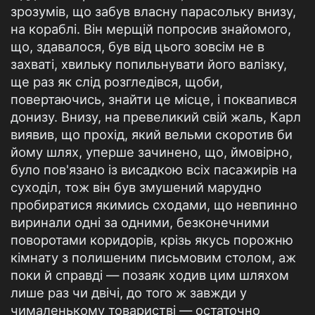
зрозумів, що забув власну парасольку внизу,
на кораблі. Він мерщій попросив знайомого,
що, здавалося, був від цього зовсім не в
захваті, хвильку попильнувати його валізку,
ще раз як слід розгледівся, щоби,
повертаючись, знайти це місце, і поквапився
донизу. Внизу, на превеликий свій жаль, Карл
виявив, що прохід, який вельми скоротив би
йому шлях, уперше зачинено, що, ймовірно,
було пов'язано із висадкою всіх пасажирів на
суходіл, тож він був змушений марудно
пробиратися якимись сходами, що невпинно
виринали одні за одними, безконечними
поворотами коридорів, крізь якусь порожню
кімнату з полишеним письмовим столом, аж
поки й справді — позаяк ходив цим шляхом
лише раз чи двічі, до того ж завжди у
чималенькому товаристві — остаточно