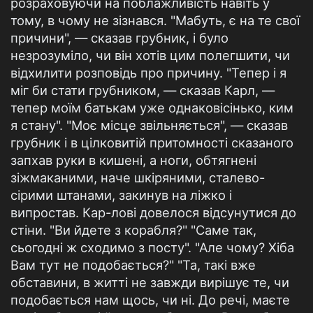
розраховуючи на поблажливість навіть у
тому, в чому не зізнався. "Мабуть, є на те свої
причини", — сказав грубник, і було
незрозуміло, чи він хотів цим полегшити, чи
відхилити розповідь про причину. "Тепер і я
міг би стати грубником, — сказав Карл, —
тепер моїм батькам уже однаковісінько, ким
я стану". "Моє місце звільняється", — сказав
грубник і в цілковитій притомності сказаного
запхав руки в кишені, а ноги, обтягнені
зіжмаканими, наче шкіряними, сталево-
сірими штанами, закинув на ліжко і
випростав. Кар-лові довелося відсунутися до
стіни. "Ви йдете з корабля?" "Саме так,
сьогодні ж сходимо з посту". "Але чому? Хіба
Вам тут не подобається?" "Та, такі вже
обставини, в житті не завжди вирішує те, чи
подобається нам щось, чи ні. До речі, маєте