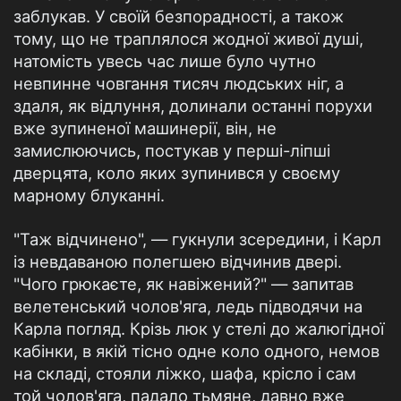
заблукав. У своїй безпорадності, а також
тому, що не траплялося жодної живої душі,
натомість увесь час лише було чутно
невпинне човгання тисяч людських ніг, а
здаля, як відлуння, долинали останні порухи
вже зупиненої машинерії, він, не
замислюючись, постукав у перші-ліпші
дверцята, коло яких зупинився у своєму
марному блуканні.
"Таж відчинено", — гукнули зсередини, і Карл
із невдаваною полегшею відчинив двері.
"Чого грюкаєте, як навіжений?" — запитав
велетенський чолов'яга, ледь підводячи на
Карла погляд. Крізь люк у стелі до жалюгідної
кабінки, в якій тісно одне коло одного, немов
на складі, стояли ліжко, шафа, крісло і сам
той чолов'яга, падало тьмяне, давно вже