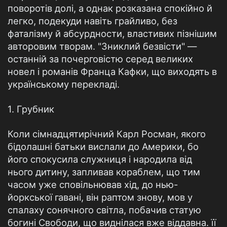
поворотів долі, а однак розказана спокійно й
легко, подекуди навіть грайливо, без
фаталізму й абсурдности, властивих пізнішим
авторовим творам. "Зниклий безвісти" —
останній за почерговістю серед великих
новел і романів Франца Кафки, що виходять в
українському перекладі.
1. Грубник
Коли сімнадцятирічний Карл Росман, якого
бідолашні батьки вислали до Америки, бо
його спокусила служниця і народила від
нього дитину, запливав кораблем, що тим
часом уже сповільнював хід, до нью-
йоркської гавані, він раптом знову, мов у
спалаху сонячного світла, побачив статую
богині Свободи, що виднілася вже віддавна. її