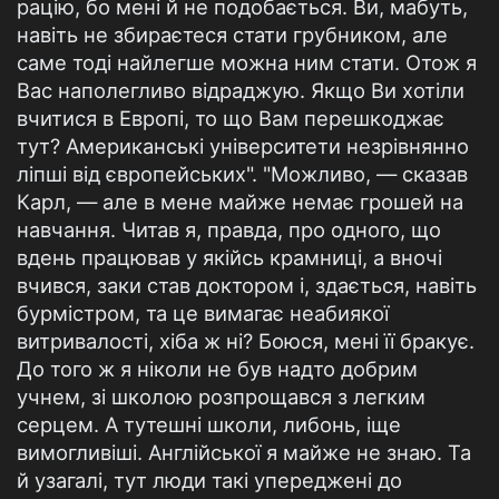
рацію, бо мені й не подобається. Ви, мабуть,
навіть не збираєтеся стати грубником, але
саме тоді найлегше можна ним стати. Отож я
Вас наполегливо відраджую. Якщо Ви хотіли
вчитися в Европі, то що Вам перешкоджає
тут? Американські університети незрівнянно
ліпші від європейських". "Можливо, — сказав
Карл, — але в мене майже немає грошей на
навчання. Читав я, правда, про одного, що
вдень працював у якійсь крамниці, а вночі
вчився, заки став доктором і, здається, навіть
бурмістром, та це вимагає неабиякої
витривалості, хіба ж ні? Боюся, мені її бракує.
До того ж я ніколи не був надто добрим
учнем, зі школою розпрощався з легким
серцем. А тутешні школи, либонь, іще
вимогливіші. Англійської я майже не знаю. Та
й узагалі, тут люди такі упереджені до