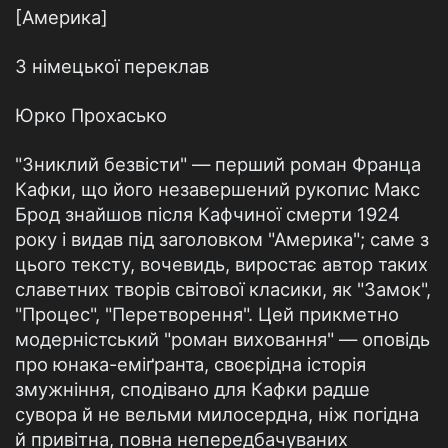
[Америка]
З німецької переклав
Юрко Прохасько
"Зниклий безвісти" — перший роман Франца
Кафки, що його незавершений рукопис Макс
Брод знайшов після Кафчиної смерти 1924
року і видав під заголовком "Америка"; саме з
цього тексту, вочевидь, виростає автор таких
славетних творів світової класики, як "Замок",
"Процес", "Перетворення". Цей прикметно
модерністський "роман виховання" — оповідь
про юнака-еміґранта, своєрідна історія
змужніння, сподівано для Кафки радше
сувора й не вельми милосердна, ніж погідна
й привітна, повна непередбачуваних