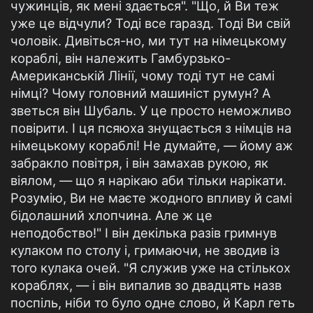
чужинців, як мені здається". "Що, й Ви теж
уже це відчули? Тоді все гаразд. Тоді Ви свій
чоловік. Дивіться-но, ми тут на німецькому
кораблі, він належить Гамбурзько-
Американській Лінії, чому тоді тут не самі
німці? Чому головний машиніст румун? А
зветься він Шубаль. У це просто неможливо
повірити. І ця псяюха знущається з німців на
німецькому кораблі! Не думайте, — йому аж
забракло повітря, і він замахав рукою, як
віялом, — що я нарікаю аби тільки нарікати.
Розумію, Ви не маєте жодного впливу й самі
бідолашний хлопчина. Але ж це
неподобство!" І він декілька разів гримнув
кулаком по столу і, гримаючи, не зводив із
того кулака очей. "Я служив уже на стількох
кораблях, — і він випалив зо двадцять назв
поспіль, ніби то було одне слово, й Карл геть