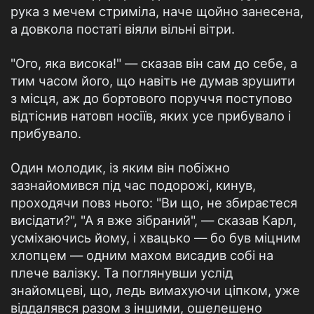
рука з мечем стриміла, наче щойно занесена,
а довкола постаті віяли вільні вітри.
"Ого, яка висока!" — сказав він сам до себе, а
тим часом його, що навіть не думав зрушити
з місця, аж до бортового поруччя поступово
відтіснив натовп носіїв, яких усе прибувало і
прибувало.
Один молодик, із яким він побіжно
зазнайомився під час подорожі, кинув,
проходячи повз нього: "Ви що, не збираєтеся
висідати?", "А я вже зібраний", — сказав Карл,
усміхаючись йому, і хвацько — бо був міцним
хлопцем — одним махом висадив собі на
плече валізку. Та поглянувши услід
знайомцеві, що, ледь вимахуючи ціпком, уже
віддалявся разом з іншими, ошелешено