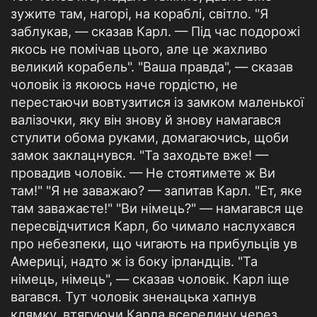
зужите там, нагорі, на кораблі, світло. "Я
заблукав, — сказав Карл. — Під час подорожі
якось не помічав цього, але це жахливо
великий корабель". "Ваша правда", — сказав
чоловік із якоюсь наче гордістю, не
перестаючи вовтузитися із замком маленької
валізочки, яку він знову й знову намагався
стулити обома руками, домагаючись, щоби
замок заклацнувся. "Та заходьте вже! —
провадив чоловік. — Не стоятимете ж Ви
там!" "Я не заважаю? — запитав Карл. "Ет, яке
там заважаєте!" "Ви німець?" — намагався ще
пересвідчитися Карл, бо чимало наслухався
про небезпеки, що чигають на прибульців ув
Америці, надто ж із боку ірландців. "Та
німець, німець", — сказав чоловік. Карл іще
вагався. Тут чоловік зненацька хапнув
клямку, втягуючи Карла всередину через