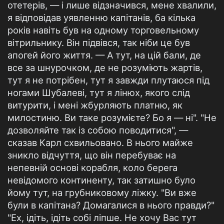
отетерів, — і лише відзначився, мене хвалили,
я відповідав уявленню капітанів, ба кілька
років навіть був на одному торговельному
вітрильнику. Він підвівся, так ніби це був
апогей його життя. — А тут, на цій бали, де
все за шнурочком, де не розуміють жартів,
тут я не потрібен, тут я завжди плутаюся під
ногами Шубалеві, тут я лінюх, якого слід
витурити, і мені жбурляють платню, як
милостиню. Ви таке розумієте? Бо я — ні". "Не
дозволяйте так із собою поводитися", —
сказав Карл схвильовано. В нього майже
зникло відчуття, що він перебуває на
непевній основі корабля, коло берега
невідомого континенту, так затишно було
йому тут, на грубниковому ліжку. "Ви вже
були в капітана? Домагалися в нього правди?"
"Ех, ідіть, ідіть собі ліпше. Не хочу Вас тут