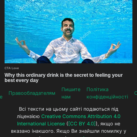
Пишите
Політика
Прaвooблaдателям
е
нам
конфіденційності
Всі тексти на цьому сайті подаються під
ліцензією
Creative Commons Attribution 4.0
International License
(
[CC BY 4.0]
), якщо не
вказано інакшого. Якщо Ви знайшли помилку у