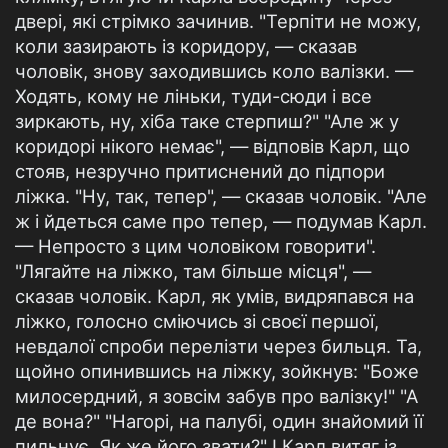
двері, які стрімко зачинив. "Терпіти не можу,
коли зазирають із коридору, — сказав
чоловік, знову заходившись коло валізки. —
Ходять, кому не ліньки, туди-сюди і все
зиркають, ну, хіба таке стерпиш?" "Але ж у
коридорі нікого немає", — відповів Карл, що
стояв, незручно притиснений до підпори
ліжка. "Ну, так, тепер", — сказав чоловік. "Але
ж і йдеться саме про тепер, — подумав Карл.
— Непросто з цим чоловіком говорити".
"Лягайте на ліжко, там більше місця", —
сказав чоловік. Карл, як умів, видряпався на
ліжко, голосно сміючись зі своєї першої,
невдалої спроби перелізти через бильця. Та,
щойно опинившись на ліжку, зойкнув: "Боже
милосердний, я зовсім забув про валізку!" "А
де вона?" "Нагорі, на палубі, один знайомий її
пильнує. Як же його звати?" І Карл витяг із