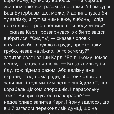
короткому, цупкому волоссі. — На кораблі
звичаї міняються разом із портами. У Гамбурзі
Ваш Бутербавм іще, може, й допильнував би
ту валізку, а тут за ними вже, либонь, і слід
прохолов". "Треба негайно піти подивитися",
— сказав Карл і роззирнувся, як би то звідси
вибратися. "Сидіть", — сказав чоловік і
штурхнув його рукою в груди, просто-таки
грубо, назад на ліжко. "А то ж чому?" —
запитав розгніваний Карл. "Бо в цьому немає
сенсу, — сказав чоловік. — Бо за хвильку і я
йду, тож підемо разом. Або валізку вже
вкрали, і тоді нема ради, або той чоловік її
залишив, і тоді ми тим легше знайдемо її, що
корабель цілком спорожніє. І парасольку
теж". "Ви орієнтуєтеся на кораблі?" —
недовірливо запитав Карл, і йому здалося, що
в цій загалом переконливій думці, що на