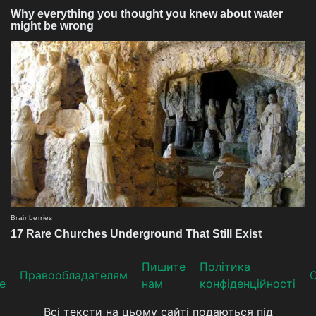
Пишите
Політика
Прaвooблaдателям
е
нам
конфіденційності
Всі тексти на цьому сайті подаються під