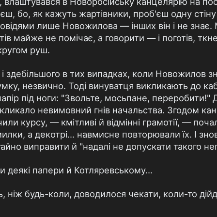
ву, влаштувався в Новоросійську канцелярію на п
єш, бо, як кажуть жартівники, проб'єш одну стіну
відями лише Новожилова — інших він і не знає.
ів майже не помічає, а говорити — і поготів, ткн
 кругом руш.
 і здебільшого в тих випадках, коли Новожилов зн
умку, незвично. Тоді винуватця викликають до каб
папір під ноги: "Звольте, мосьпане, переробити!"
викликало невимовний гнів начальства. Згодом ка
или курсу, — кмітливі й відмінні грамотії, — почал
илки, а декотрі... навмисне повторювали їх. І зно
гайно виправити й "надалі не допускати такого не
 деякі папери й Котляревському...
, ніж будь-коли, доводилося чекати, коли-то дій