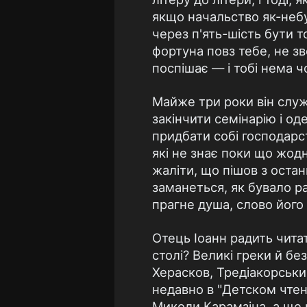
якщо начальство як-небу
через п'ять-шість бути 
фортуна повз тебе, не зв
поспішає — і тобі нема ч
Майже три роки він служ
закінчити семінарію і од
придбати собі господарств
які не знає поки що жодн
жаліти, що пішов з остан
заманеться, як бувало р
прагне душа, слово його
Отець Іоанн радить читати
столі? Великі греки й бе
Херасков, Тредіакорськи
недавно в "Детском чтен
Миколи Карамзіна, а ще 