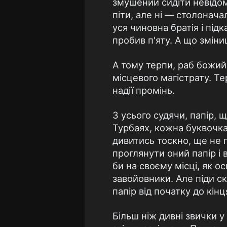
змушений сидіти невідом
піти, але ні — столонача
уся чиновна братія і пі
пробив п'яту. А що зміни
А тому терпи, раб божий
місцевого магістрату. Тер
надії промінь.
З усього судячи, папір, 
Турбаях, кожна буквочка
дивитись тоскно, ще не 
проглянути оний папір і в
би на своєму місці, як о
завойовники. Але піди 
папір від початку до кінц
Більш ніж дивні звички 