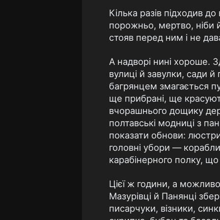
Кілька разів підходив до 
порожньо, мертво, ніби 
стояв перед ним і не да
А надворі нині хороше. З
вулиці й завулки, сади й
багрянцем змагається пу
ще прибрані, ще красують
вчорашнього дощику дере
полтавські модниці з па
показати обнови: люстри
головні убори — кораблик
карабінерного полку, що
Цієї ж години, а можливо
Мазурівці й Панянці збе
писарчуки, візники, синк