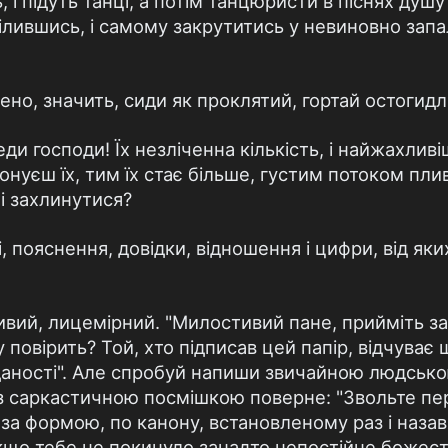
, і підуть танці, а потім танцюристи в піснях душу
лившись, і самому закрутитись у невиновно запальн
но, значить, сиди як проклятий, гортай остогидл
ди господи! Їх незліченна кількість, і найжахлив
нуєш їх, тим їх стає більше, густим потоком пли
і захлинутися?
ні, пояснення, довідки, відношення і цифри, від я
ивий, лицемірний. "Милостивий пане, прийміть за
му повірить? Той, хто підписав цей папір, відчува
ідданості". Але спробуй напиши звичайною людсь
з саркастичною посмішкою поверне: "Звольте пер
и за формою, по канону, встановленому раз і наза
, якщо тебе не покинуло занадто непостійне боже