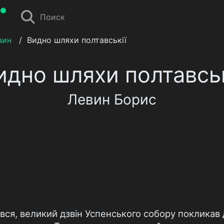
Поиск
вин
/
Видно шляхи полтавськії
идно шляхи полтавськ
Левин Борис
ся, великий дзвін Успенського собору покликав д