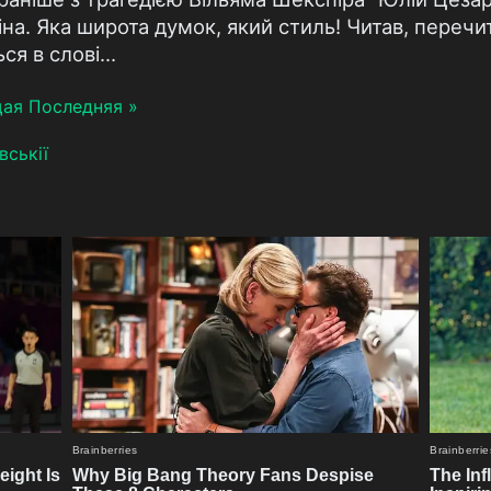
на. Яка широта думок, який стиль! Читав, перечиту
ся в слові...
щая
Последняя »
вськії