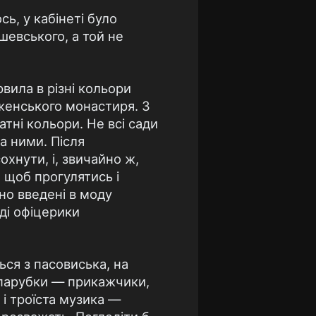
сь, у кабінеті було
шевського, а той не
рвила в різні кольори
иженського монастиря. З
тні кольори. Не всі сади
а ними. Після
хнути, і, звичайно ж,
 щоб прогулятись і
но введені в моду
оді офіцерики
ься з пасовиська, на
ь парубки — прикажчики,
 і троїста музика —