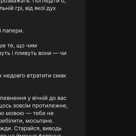
 розважать. Погледіти б,
ій грі, від якої дух
і папери.
іше те, що чим
вуть і пливуть вони — чи
ких недовго втратити смак
певнення у вічній до вас
є щось зовсім протилежне,
кою мовою — тебе не
ебілити, мосьпане.
вжди. Старайся, виводь
ство на ймення фортуна,