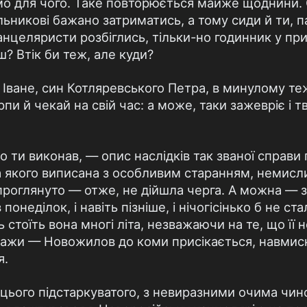
о для чого. Таке повторюється майже щоднини. О
льникові бажано затриматись, а тому сиди й ти, п
дканцеляристи розбіглись, тільки-но годинник у п
ш? Втік би теж, але куди?
 Іване, син Котляревського Петра, в минулому т
пи й чекай на свій час: а може, таки зажевріє і тві
що ти виконав, — опис наслідків так званої справ
 якого виписана з особливим старанням, немисли
проглянуто — отже, не дійшла черга. А можна —
 понеділок, і навіть пізніше, і нічогісінько б не 
сь стоїть вона многі літа, незважаючи на те, що її
скажи — Новожилов до коми присікається, навмис
я.
у цього підстаркуватого, з невиразними очима чи