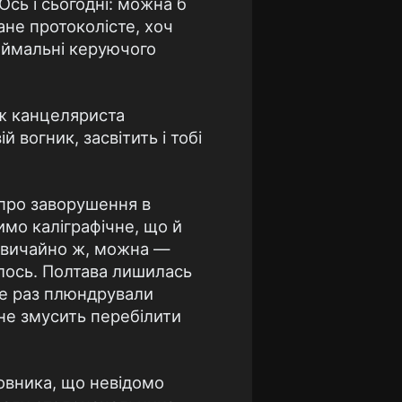
сь і сьогодні: можна б
ане протоколісте, хоч
риймальні керуючого
еж канцеляриста
й вогник, засвітить і тобі
и про заворушення в
мо каліграфічне, що й
 звичайно ж, можна —
сталось. Полтава лишилась
 не раз плюндрували
не змусить перебілити
новника, що невідомо