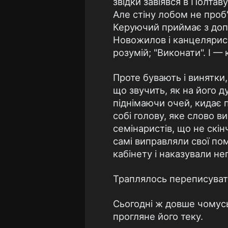
звідки завіявся в Полта
Але стіну лобом не проб'
Керуючий приймає з допо
Новожилов і канцелярист
розумій; "Виконати". І —
Проте бувають і винятки,
що звучить, як на його д
піднімаючи очей, кидає 
собі голову, яке слово 
семінаристів, що не скінч
самі виправляли свої пом
кабінету і наказували не
Траплялось переписувати
Сьогодні ж довше чомусь
прогляне його теку.