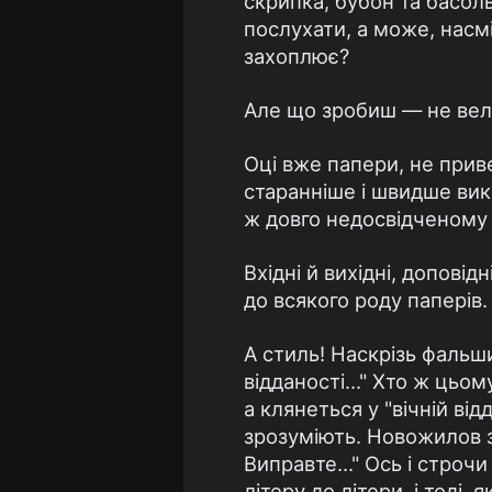
скрипка, бубон та басоль
послухати, а може, насмі
захоплює?
Але що зробиш — не веле
Оці вже папери, не приве
старанніше і швидше вико
ж довго недосвідченому 
Вхідні й вихідні, доповід
до всякого роду паперів.
А стиль! Наскрізь фальш
відданості..." Хто ж цьо
а клянеться у "вічній в
зрозуміють. Новожилов 
Виправте..." Ось і строч
літеру до літери, і тоді