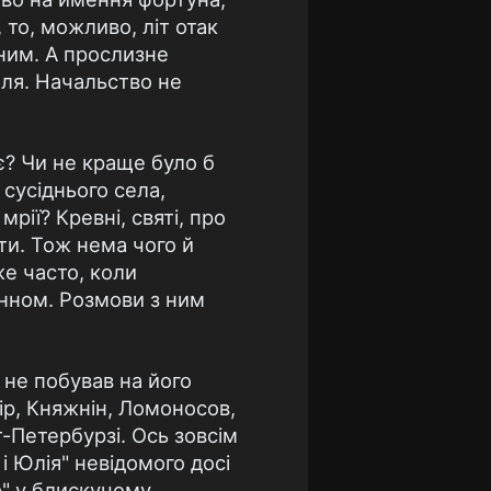
то, можливо, літ отак
ним. А прослизне
оля. Начальство не
є? Чи не краще було б
 сусіднього села,
мрії? Кревні, святі, про
ти. Тож нема чого й
же часто, коли
анном. Розмови з ним
и не побував на його
мір, Княжнін, Ломоносов,
-Петербурзі. Ось зовсім
і Юлія" невідомого досі
р" у блискучому