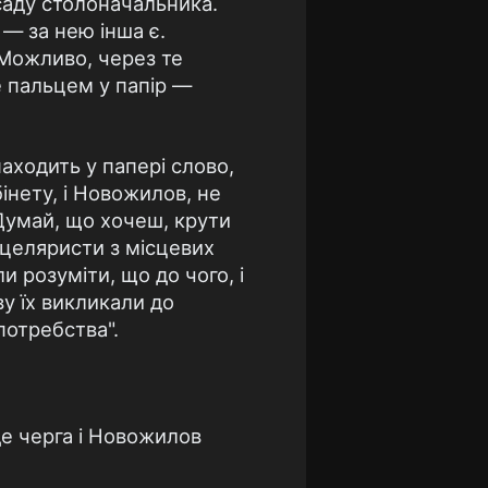
осаду столоначальника.
 — за нею інша є.
 Можливо, через те
е пальцем у папір —
аходить у папері слово,
інету, і Новожилов, не
 Думай, що хочеш, крути
нцеляристи з місцевих
и розуміти, що до чого, і
ву їх викликали до
потребства".
де черга і Новожилов