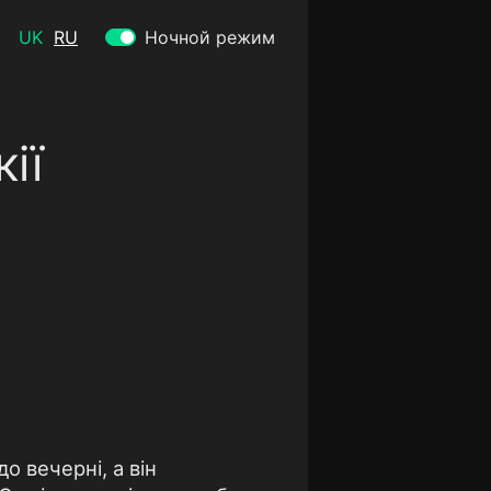
UK
RU
Ночной режим
ії
о вечерні, а він