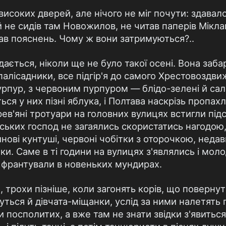
високих дверей, але нічого не міг почути: здавало
й не сидів там Новожилов, не читав паперів Мікла
вав пояснень. Чому ж вони затримуються?..
дається, ніколи ще не було такої осені. Вона заба
 палісадники, все підгір'я до самого Хрестовоздв
рпур, з червоним пурпуром — блідо-зелені й сала
ся у них пізні яблука, і Полтава наскрізь пропахл
в'яні тротуари на головних вулицях встигли підсо
нських господ не загаялись скористатись нагодою,
нові кунтуші, червоні чобітки з оторочкою, недав
и. Саме в ті години на вулицях з'являлись і мол
 франтували в новеньких мундирах.
, трохи пізніше, коли загонять корів, що повернут
руться й дівчата-міщанки, услід за ними налетят
и посполитих, а вже там не знати звідки з'явиться