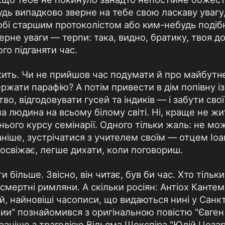
дь випадково зверне на тебе свою ласкаву увагу, 
тобі старшим протоколістом або ким-небудь подіб
ерне уваги — терпи: така, видно, братику, твоя д
ого підганяти час.
ить. Чи не прийшов час подумати й про майбутн
ержати парафію? А потім привести в дім попівну із
о, відгодовувати гусей та індиків — і забути свої 
а людина на всьому білому світі. Ні, краще не жи
нього курсу семінарії. Одного тільки жаль: не мо
аніше, зустрічатися з учителем своїм — отцем Іо
 освіжає, легше дихати, коли поговориш.
 більше. Звісно, він читає, був би час. Хто тільк
зсмертні римляни. А скільки росіян: Антіох Канте
й, найновіші часописи, що видаються нині у Санкт
ии" познайомився з оригінальною повістю "Євген 
раніше з трагедією Вільяма Шекспіра "Юлій Цеза