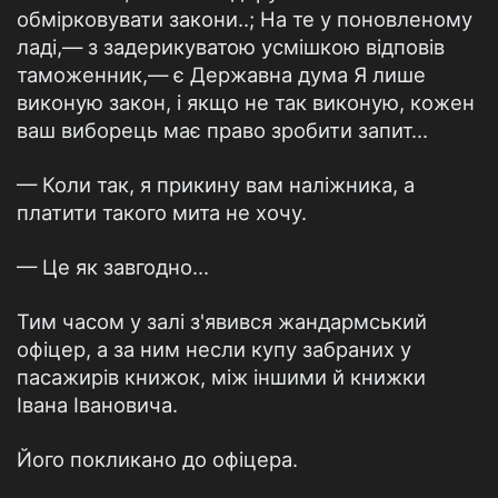
обмірковувати закони..; На те у поновленому
ладі,— з задерикуватою усмішкою відповів
таможенник,— є Державна дума Я лише
виконую закон, і якщо не так виконую, кожен
ваш виборець має право зробити запит...
— Коли так, я прикину вам наліжника, а
платити такого мита не хочу.
— Це як завгодно...
Тим часом у залі з'явився жандармський
офіцер, а за ним несли купу забраних у
пасажирів книжок, між іншими й книжки
Івана Івановича.
Його покликано до офіцера.