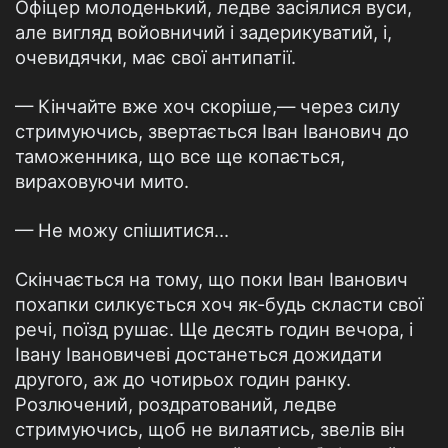
Офіцер молоденький, ледве засіялися вуси,
але вигляд войовничий і задерикуватий, і,
очевидячки, має свої антипатії.
— Кінчайте вже хоч скоріше,— через силу
стримуючись, звертається Іван Іванович до
таможенника, що все ще копається,
вираховуючи мито.
— Не можу спішитися...
Скінчається на тому, що поки Іван Іванович
похапки силкується хоч як-будь скласти свої
речі, поїзд рушає. Ще десять годин вечора, і
Івану Івановичеві достанеться дожидати
другого, аж до чотирьох годин ранку.
Розлючений, роздратований, ледве
стримуючись, щоб не вилаятись, звелів він