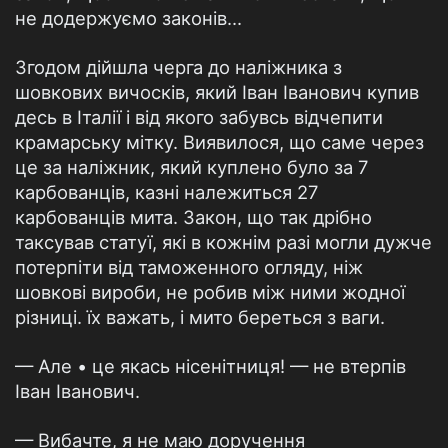
не додержуємо законів...
Згодом дійшла черга до наліжника з
шовкових вичосків, який Іван Іванович купив
десь в Італії і від якого забувсь відчепити
крамарську мітку. Виявилося, що саме через
це за наліжник, який куплено було за 7
карбованців, казні належиться 27
карбованців мита. Закон, що так дрібно
таксував статуї, які в кожнім разі могли дужче
потерпіти від таможенного огляду, ніж
шовкові вироби, не робив між ними жодної
різниці. їх важать, і мито береться з ваги.
— Але • це якась нісенітниця! — не втерпів
Іван Іванович.
— Вибачте, я не маю доручення