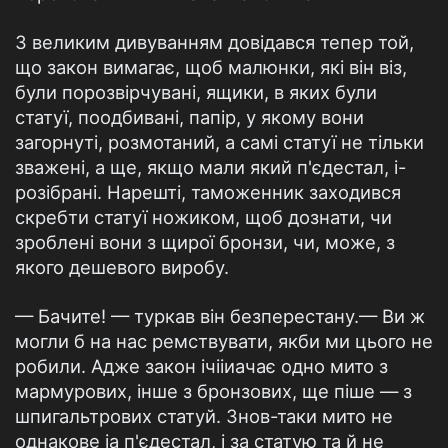
З великим дивуванням довідався тепер той,
що закон вимагає, щоб малюнки, які він віз,
були порозвірчувані, ящики, в яких були
статуї, поодбивані, папір, у якому вони
загорнуті, розмотаний, а самі статуї не тільки
зважені, а ще, якщо мали який п'єдестал, і-
розібрані. Нарешті, таможенник заходився
скребти статуї ножиком, щоб дознати, чи
зроблені вони з щирої бронзи, чи, може, з
якого дешевого виробу.
— Бачите! — туркав він безперестану.— Ви ж
могли б на нас ремствувати, якби ми цього не
робили. Адже закон ічііиачає одно мито з
мармурових, інше з бронзових, ще піше — з
шпигальтрових статуй. Знов-таки мито не
однакове іа п'єдестал, і за статую та й не