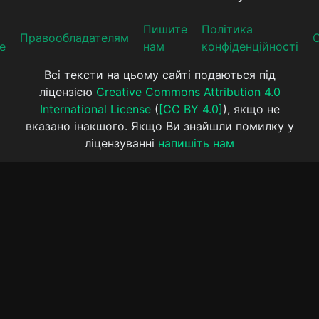
Пишите
Політика
Прaвooблaдателям
е
нам
конфіденційності
Всі тексти на цьому сайті подаються під
ліцензією
Creative Commons Attribution 4.0
International License
(
[CC BY 4.0]
), якщо не
вказано інакшого. Якщо Ви знайшли помилку у
ліцензуванні
напишіть нам