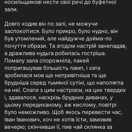
носильщикові нести свої речі до буфетної
зали.
Довго ходив він по залі, не можучи
заспокоїтися. Було прикро, було нудно, він
був утомлений, але найдужче дойма-ло
почуття образи. Та згодом настрій занепадав,
а дражлива нудьга робилась гостріша.
Помалу зала спорожніла, лакей
попригашував більшість ламп, і хата
зробилася мов ще непривітніша та ще
брудніша серед тьмяної сутіні, що наполягла
на неї. Спати з цим настроєм, на цих твердих
і, здавалося, наскрізь брудних диванах, у
цьому передиханому, аж кислому, повітрі
було неможливо. Щоб якось перевести час,
Іван Іванович, хоч не хотів їсти, замовив
вечерю; скінчивши її, пив чай склянка за