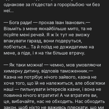
однакове за п'єдестал а горорізьбою чи без
неї...
— Бога ради! — прохав Іван Іванович.—
Візьміть з мене якнайбільше мито, та не
псуйте мені речей. Я ж їх тут не зможу
впакувати гаразд, вони подеруться,
поб'ються... Та й поїзд не дожидатиме на
мене, а піде, і я на тім більше втрачу.
— Як таки можна! — чемно, мов умовляючи
химерну дитину, відповів таможенник.—
Казна не потрібує нічого зайвого, казна не
хоче того, що їй не належиться, але обов'язки
наші — пильнувати інтересів казни, і вона не
повинна нічого втратити! А чи втратите ви,
це, вибачайте, нас не обходить. Нас обходить
закон, щоб ніхто не важивсь плескати, що ми