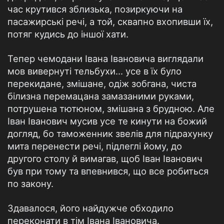
час крутився зблизька, позиркуючи на
пасажирські речі, а той, сквапно вхопивши їх,
потяг кудись до іншої хати.
Тепер чемодани Івана Івановича виглядали
мов вивернуті тельбухи... усе в їх було
перекидане, змішане, одіж зобгана, чиста
білизна перемацана замазаними руками,
потрушена тютюном, змішана з брудною. Але
Іван Іванович мусив усе те кинути на божий
догляд, бо таможенник звелів для підрахунку
мита перенести речі, підлеглі йому, до
другого столу й вимагав, щоб Іван Іванович
був при тому та впевнився, що все робиться
по закону.
Здавалося, його найдужче обходило
переконати в тім Івана Івановича.