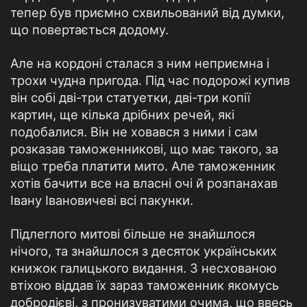
тепер був приємно схвильований від думки,
що повертається додому.
Але на кордоні сталася з ним неприємна і
трохи чудна пригода. Під час подорожі купив
він собі дві-три статуетки, дві-три копії
картин, ще кілька дрібних речей, які
подобалися. Він не ховався з ними і сам
розказав таможенникові, що має такого, за
віщо треба платити мито. Але таможенник
хотів бачити все на власні очі й розпанахав
Івану Івановичеві всі пакунки.
Підлеглого митові більше не знайшлося
нічого, та знайшлося з десяток українських
книжок галицького видання. З несхованою
втіхою віддав їх зараз таможенник якомусь
добродієві, з пронизуватими очима, що ввесь