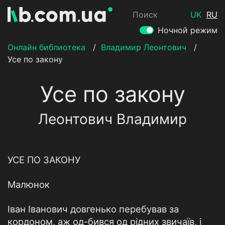
Поиск
UK
RU
Ночной режим
Онлайн библиотека
/
Владимир Леонтович
/
Усе по закону
Усе по закону
Леонтович Владимир
УСЕ ПО ЗАКОНУ
Малюнок
Іван Іванович довгенько перебував за
кордоном, аж од-бився од рідних звичаїв, і