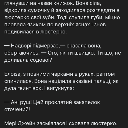
глянувши на назви книжок. Вона сіла,
відкрила сумочку й заходилася розглядати в
люстерко свої зуби. Тоді стулила губи, міцно
провела язиком по верхніх яснах і знов
подивилася в люстерко.
— Надворі підмерзає,— сказала вона,
обертаючись. — Ого, як ти швидко. Ти що, не
доливала содової?
Елоїза, з повними чарками в руках, раптом
спинилася. Вона націлила вказівні пальці, як
дула гвинтівок, і вигукнула:
— Ані руш! Цей проклятий закапелок
оточений!
Мері Джейн засміялася і сховала люстерко.