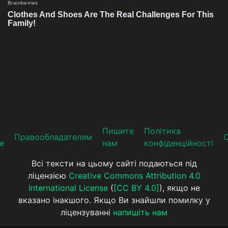
Пишите
Політика
Прaвooблaдателям
е
нам
конфіденційності
Всі тексти на цьому сайті подаються під
ліцензією
Creative Commons Attribution 4.0
International License
(
[CC BY 4.0]
), якщо не
вказано інакшого. Якщо Ви знайшли помилку у
ліцензуванні
напишіть нам