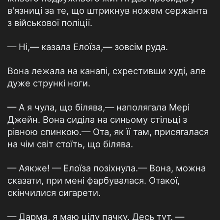
в'язниці за те, що штрикнув ножем сержанта
з військової поліції.
— Ні,— казала Елоїза,— зовсім руда.
Вона лежала на канапі, схрестивши худі, але
дуже стрункі ноги.
— А я чула, що білява,— наполягала Мері
Джейн. Вона сиділа на синьому стільці з
рівною спинкою.— Ота, як її там, присягалася
на чім світ стоїть, що білява.
— Аякже! — Елоїза позіхнула.— Вона, можна
сказати, при мені фарбувалася. Отакої,
скінчилися сигарети.
— Дарма, я маю цілу пачку. Десь тут, —