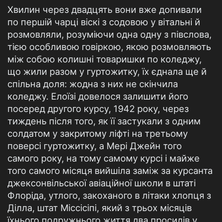
Хвилин через двадцять вони вже допивали
по першій чарці віскі з содовою у вітальні й
розмовляли, розуміючи одна одну з півслова,
тією особливою говіркою, якою розмовляють
між собою колишні товаришки по коледжу,
що жили разом у гуртожитку, їх єднала ще й
спільна доля: жодна з них не скінчила
коледжу. Елоїзі довелося залишити його
посеред другого курсу, 1942 року, через
тиждень після того, як її застукали з одним
солдатом у закритому ліфті на третьому
поверсі гуртожитку, а Мері Джейн того
самого року, на тому самому курсі і майже
того самого місяця вийшіла заміж за курсанта
джексонвільської авіаційної школи в штаті
Флоріда, утлого, закоханого в літаки хлопця з
Ділла, штат Міссісіпі, який з трьох місяців
їхнього подружнього життя два просидів у