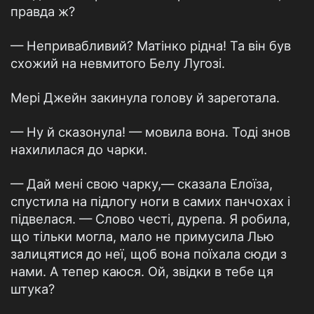
правда ж?
— Непривабливий? Матінко рідна! Та він був
схожий на невмитого Белу Лугозі.
Мері Джейн закинула голову й зареготала.
— Ну й сказонула! — мовила вона. Тоді знов
нахилилася до чарки.
— Дай мені свою чарку,— сказала Елоїза,
спустила на підлогу ноги в самих панчохах і
підвелася. — Слово честі, дурепа. Я робила,
що тільки могла, мало не примусила Лью
залицятися до неї, щоб вона поїхала сюди з
нами. А тепер каюся. Ой, звідки в тебе ця
штука?