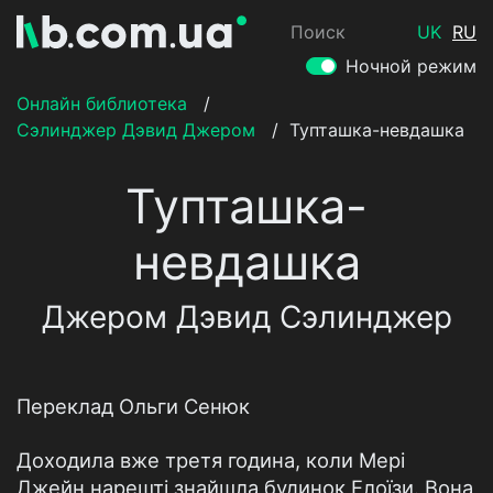
Поиск
UK
RU
Ночной режим
Онлайн библиотека
/
Сэлинджер Дэвид Джером
/
Тупташка-невдашка
Тупташка-
невдашка
Джером Дэвид Сэлинджер
Переклад Ольги Сенюк
Доходила вже третя година, коли Мері
Джейн нарешті знайшла будинок Елоїзи. Вона