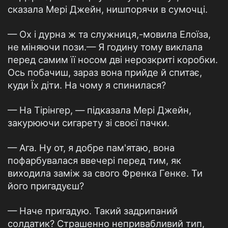
сказала Мері Джейн, нишпорячи в сумочці.
— Ох і дурна ж та служниця,-мовила Елоїза,
не міняючи пози.— Я годину тому виклала
перед самим її носом дві нерозкриті коробки.
Ось побачиш, зараз вона прийде й спитає,
куди Їх діти. На чому я спинилася?
— На Тірінгер, — підказала Мері Джейн,
закурюючи сигарету зі своєї пачки.
— Ага. Ну от, я добре пам'ятаю, вона
пофарбувалася ввечері перед тим, як
виходила заміж за свого Френка Генке. Ти
його пригадуєш?
— Наче пригадую. Такий задрипаний
солдатик? Страшенно непривабливий тип,