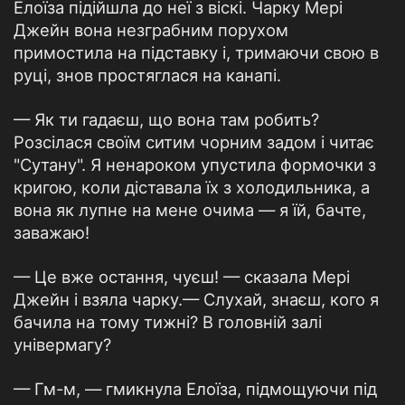
Елоїза підійшла до неї з віскі. Чарку Мері
Джейн вона незграбним порухом
примостила на підставку і, тримаючи свою в
руці, знов простяглася на канапі.
— Як ти гадаєш, що вона там робить?
Розсілася своїм ситим чорним задом і читає
"Сутану". Я ненароком упустила формочки з
кригою, коли діставала їх з холодильника, а
вона як лупне на мене очима — я їй, бачте,
заважаю!
— Це вже остання, чуєш! — сказала Мері
Джейн і взяла чарку.— Слухай, знаєш, кого я
бачила на тому тижні? В головній залі
універмагу?
— Гм-м, — гмикнула Елоїза, підмощуючи під