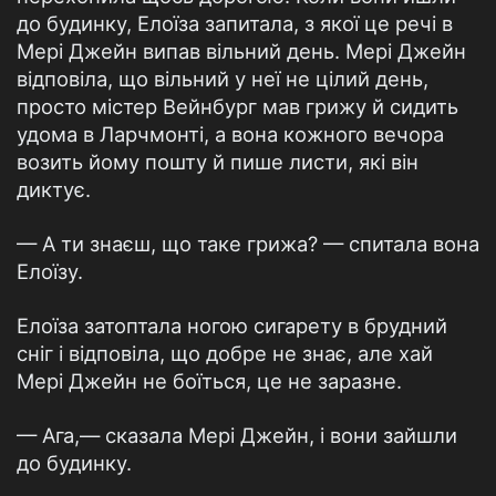
до будинку, Елоїза запитала, з якої це речі в
Мері Джейн випав вільний день. Мері Джейн
відповіла, що вільний у неї не цілий день,
просто містер Вейнбург мав грижу й сидить
удома в Ларчмонті, а вона кожного вечора
возить йому пошту й пише листи, які він
диктує.
— А ти знаєш, що таке грижа? — спитала вона
Елоїзу.
Елоїза затоптала ногою сигарету в брудний
сніг і відповіла, що добре не знає, але хай
Мері Джейн не боїться, це не заразне.
— Ага,— сказала Мері Джейн, і вони зайшли
до будинку.