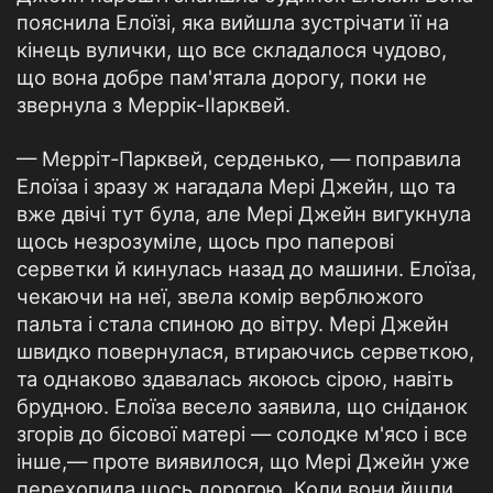
пояснила Елоїзі, яка вийшла зустрічати її на
кінець вулички, що все складалося чудово,
що вона добре пам'ятала дорогу, поки не
звернула з Меррік-ІІарквей.
— Мерріт-Парквей, серденько, — поправила
Елоїза і зразу ж нагадала Мері Джейн, що та
вже двічі тут була, але Мері Джейн вигукнула
щось незрозуміле, щось про паперові
серветки й кинулась назад до машини. Елоїза,
чекаючи на неї, звела комір верблюжого
пальта і стала спиною до вітру. Мері Джейн
швидко повернулася, втираючись серветкою,
та однаково здавалась якоюсь сірою, навіть
брудною. Елоїза весело заявила, що сніданок
згорів до бісової матері — солодке м'ясо і все
інше,— проте виявилося, що Мері Джейн уже
перехопила щось дорогою. Коли вони йшли