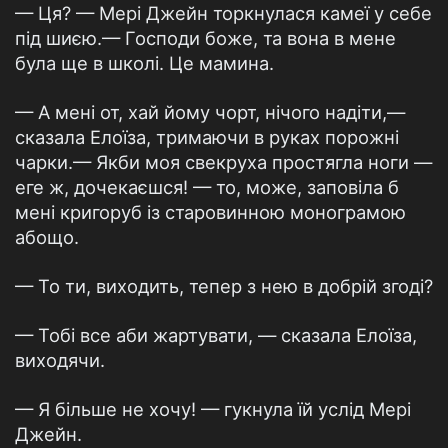
— Ця? — Мері Джейн торкнулася камеї у себе
під шиєю.— Господи боже, та вона в мене
була ще в школі. Це мамина.
— А мені от, хай йому чорт, нічого надіти,—
сказала Елоїза, тримаючи в руках порожні
чарки.— Якби моя свекруха простягла ноги —
еге ж, дочекаєшся! — то, може, заповіла б
мені кригоруб із старовинною монограмою
абощо.
— То ти, виходить, тепер з нею в добрій згоді?
— Тобі все аби жартувати, — сказала Елоїза,
виходячи.
— Я більше не хочу! — гукнула їй услід Мері
Джейн.