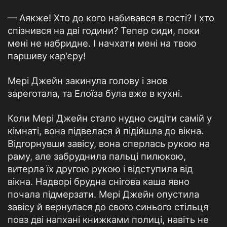
— Аякже! Хто до кого набивався в гості? І хто
спізнився на дві години? Тепер сиди, поки
мені не набридне. І начхати мені на твою
паршиву кар'єру!
Мері Джейн закинула голову і знов
зареготала, та Елоїза була вже в кухні.
Коли Мері Джейн стало нудно сидіти самій у
кімнаті, вона підвелася й підійшла до вікна.
Відгорнувши завісу, вона сперлась рукою на
раму, але забруднила пальці пилюкою,
витерла їх другою рукою і відступила від
вікна. Надворі брудна снігова каша явно
почала підмерзати. Мері Джейн опустила
завісу й вернулася до свого синього стільця
повз дві напхані книжками полиці, навіть не