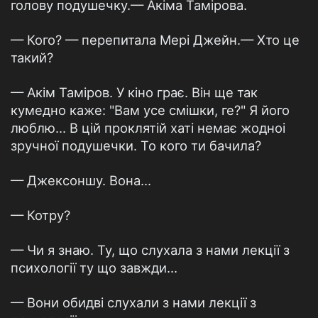
голову подушечку.— Акіма Тамірова.
— Кого? — перепитала Мері Джейн.— Хто це
такий?
— Акім Таміров. У кіно грає. Він ще так
кумедно каже: "Вам усе смішки, ге?" Я його
люблю... В цій проклятій хаті немає жодноі
зручної подушечки. То кого ти бачила?
— Джексоншу. Вона...
— Котру?
— Чи я знаю. Ту, що слухала з нами лекції з
психології ту що завжди...
— Вони обидві слухали з нами лекції з