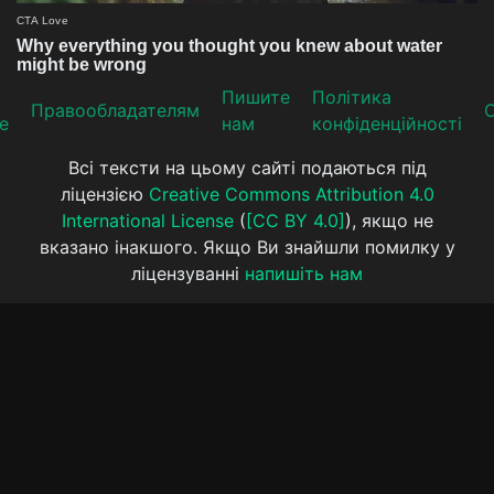
Пишите
Політика
Прaвooблaдателям
е
нам
конфіденційності
Всі тексти на цьому сайті подаються під
ліцензією
Creative Commons Attribution 4.0
International License
(
[CC BY 4.0]
), якщо не
вказано інакшого. Якщо Ви знайшли помилку у
ліцензуванні
напишіть нам