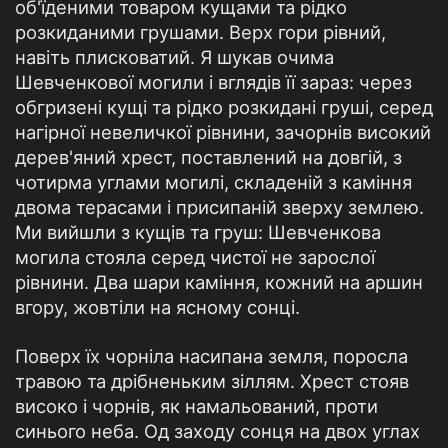
об'їденими товаром кущами та рідко
розкиданими грушами. Верх гори рівний,
навіть плисковатий. Я шукав очима
Шевченкової могили і вглядів її зараз: через
обгризені кущі та рідко розкидані груші, серед
нагірної невеличкої рівнини, зачорнів високий
дерев'яний хрест, поставлений на довгій, з
чотирма углами могилі, складеній з каміння
двома терасами і присипаній зверху землею.
Ми вийшли з кущів та груш: Шевченкова
могила стояла серед чистої не зарослої
рівнини. Два шари каміння, кожний на аршин
вгору, жовтіли на ясному сонці.
Поверх їх чорніла насипана земля, поросла
травою та дрібненьким зіллям. Хрест стояв
високо і чорнів, як намальований, проти
синього неба. Од заходу сонця на двох углах