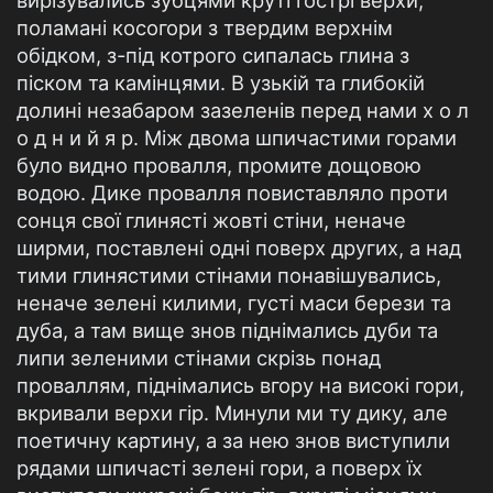
вирізувались зубцями круті гострі верхи,
поламані косогори з твердим верхнім
обідком, з-під котрого сипалась глина з
піском та камінцями. В узькій та глибокій
долині незабаром зазеленів перед нами х о л
о д н и й я р. Між двома шпичастими горами
було видно провалля, промите дощовою
водою. Дике провалля повиставляло проти
сонця свої глинясті жовті стіни, неначе
ширми, поставлені одні поверх других, а над
тими глинястими стінами понавішувались,
неначе зелені килими, густі маси берези та
дуба, а там вище знов піднімались дуби та
липи зеленими стінами скрізь понад
проваллям, піднімались вгору на високі гори,
вкривали верхи гір. Минули ми ту дику, але
поетичну картину, а за нею знов виступили
рядами шпичасті зелені гори, а поверх їх