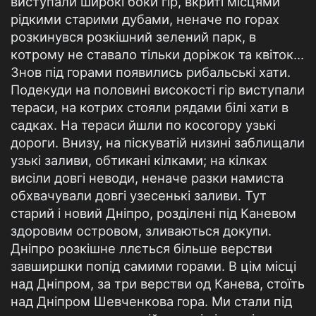
виступали широкі боки гір, вкриті місцями
рідкими старими дубами, неначе по горах
розкинувся розкішний зелений парк, в
котрому не ставало тільки доріжок та квіток...
Знов під горами появились рибальські хати.
Подекуди на половині високості гір виступали
тераси, на котрих стояли рядами білі хати в
садках. На тераси йшли по косогору узькі
дороги. Внизу, на піскуватій низині заблищали
узькі заливи, обтикані кілками; на кілках
висіли довгі неводи, неначе разки намиста
обхвачували довгі узесенькі заливи. Тут
старий і новий Дніпро, розділені під Каневом
здоровим островом, зливаються докупи.
Дніпро розкішне ллється більше верстви
завширшки попід самими горами. В цім місці
над Дніпром, за три верстви од Канева, стоїть
над Дніпром Шевченкова гора. Ми стали під