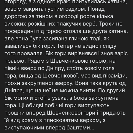
огороду, а з одного краю притулилась хатина,
зовсім закрита густим садком. Понад
дорогою за тином в огороді росте кілька
високих розкішних плакучих верб. Трохи не
посередині під горою стояла ще друга хатина,
але вона була засипана глиною тоді, як
завалився бік гори. Тепер не видно і сліду
того провалля. Бік гори вирівнявся і знов заріс
травою. Рядом з Шевченковою горою, на
північ вверх по Дніпру, стоїть зовсім гола
гора, вища од Шевченкової, має вид піраміди,
трохи закругленої зверху. Вона така крута од
Дніпра, що на неї не можна вийти. По другий
бік могили стоїть узька, з боків закруглена
гора. Ці обидві побічні гори виступають
трошки вперед Шевченкової гори і придають
їй вид храму з плисковатим верхом, з
виступаючими вперед баштами...