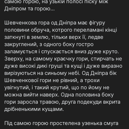
самою горою, на узькій полосі піску між
Дніпром та горою...
Шевченкова гора од Дніпра має фігуру
половини обруча, котрого переламані кінці
заткнуті в землю, тільки верх її, ледве
закруглений, з одного боку гостро
заламується і спускається вниз дуже круто.
Зверху, на самому краєчку гори, стирчать не
дуже високі дикі груші та кущі і дуже виразно
вирізуються на синьому небі. Од Дніпра бік
Шевченкової гори не рівний, а трохи
увігнутий, і такий крутий, що по йому не
можна вийти наверх. Одна половина боку
гори заросла травою, друга подекуди вкрита
дрібненькими кущами.
Під самою горою простелена узенька смуга