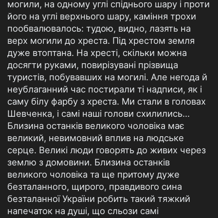
могили, на одному углі спіднього шару і проти
його на углі верхнього шару, каміння трохи
пообвалювалось: тудою, видно, лазять на
верх могили до хреста. Під хрестом земля
дуже втоптана. На хресті, скільки можна
досягти руками, повирізувані прізвища
туристів, побувавших на могилі. Але негода й
неублаганний час постирали ті надписи, як і
саму білу фарбу з хреста. Ми стали в головах
Шевченка, і самі наші голови схилились...
Близина останків великого чоловіка має
великий, невимовний вплив на людське
серце. Великі люди говорять до живих через
землю з домовини. Близина останків
великого чоловіка та ще притому дуже
безталанного, щирого, правдивого сина
безталанної України робить такий тяжкий
напечаток на душі, що сльози самі