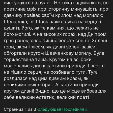
виступають на очах... Не тиха задуманість, не
поетична мрія про історичну минувшість, про
давнину повіває своїм крилом над могилою
Шевченка; ні! Щось важке лягає на серце і
душить його, як те каміння, що лежить на
його могилі. А на високих горах, над Дніпром
грав ранок, сяло пишне золоте сонце. Зелені
гори, вкриті лісом, як дивні зелені завіси,
обгортали кругом Шевченкову могилу. Була
торжествена тиша. Кругом на всі боки
малювались дивні картини природи. І все те
не тішило серця, не розбивало туги. Туга
розлилася над цим дивним краєм, як
невидима річка горя... А картини природи
кругом дивні! Видно, що це місце вибрав для
себе великий естетик, великий поет!
Страница 1 из 3
Следующая
Последняя »