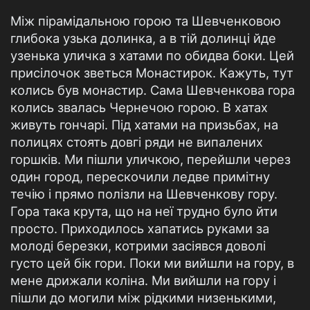
Між пірамідальною горою та Шевченковою
глибока узька долинка, а в тій долинці йде
узенька уличка з хатами по обидва боки. Цей
присілочок зветься Монастирок. Кажуть, тут
колись був монастир. Сама Шевченкова гора
колись звалась Чернечою горою. В хатах
живуть гончарі. Під хатами на призьбах, на
полицях стоять довгі ряди не випалених
горшків. Ми пішли уличкою, перейшли через
один город, перескочили ледве примітну
течію і прямо полізли на Шевченкову гору.
Гора така крута, що на неї трудно було йти
просто. Приходилось хапатись руками за
молоді березки, котрими засіявся доволі
густо цей бік гори. Поки ми вийшли на гору, в
мене дрижали коліна. Ми вийшли на гору і
пішли до могили між рідкими низенькими,