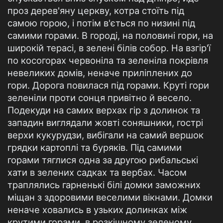
проз дерев'яну церкву, котра стоїть під
самою горою, і потім в'ється по низині під
самими горами. В городі, на половині гори, на
широкій терасі, в зелені білів собор. На взгір'ї
по косогорах червоніла та зеленіла покрівля
невеликих домів, неначе приліплених до
гори. Дорога повилася під горами. Круті гори
зеленіли проти сонця привітно й весело.
Подекуди на самих верхах гір з долинок та
западин виглядали жовті соняшники, гострі
верхи кукурудзи, вибігали на самий вершок
грядки картоплі та буряків. Під самими
горами тяглися одна за другою рибальські
хати в зелених садках та вербах. Часом
траплялись гарненькі білі домки заможних
міщан з здоровими веселими вікнами. Домки
неначе ховались в узьких долинках між
крутими горами, в розкішному зеленому