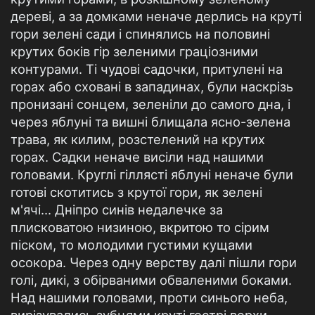
дереві, а за домками неначе дерлись на круті
гори зелені сади і спинялись на половині
крутих боків гір зеленими граціозними
контурами. Ті чудові садочки, притулені на
горах або сховані в западинах, були наскрізь
пронизані сонцем, зеленіли до самого дна, і
через яблуні та вишні блищала ясно-зелена
трава, як килим, розстелений на крутих
горах. Садки неначе висіли над нашими
головами. Круглі гіллясті яблуні неначе були
готові скотитись з крутої гори, як зелені
м'ячі... Дніпро синів недалечке за
плисковатою низиною, вкритою то сірим
піском, то молодими густими кущами
осокора. Через одну верству далі пішли гори
голі, дикі, з обірваними обваленими боками.
Над нашими головами, проти синього неба,