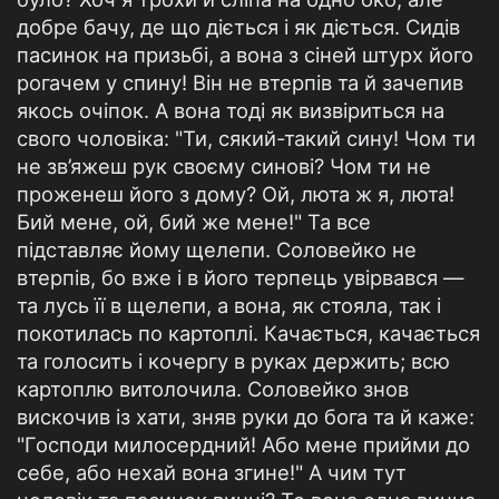
добре бачу, де що діється і як діється. Сидів
пасинок на призьбі, а вона з сіней штурх його
рогачем у спину! Він не втерпів та й зачепив
якось очіпок. А вона тоді як визвіриться на
свого чоловіка: "Ти, сякий-такий сину! Чом ти
не зв’яжеш рук своєму синові? Чом ти не
проженеш його з дому? Ой, люта ж я, люта!
Бий мене, ой, бий же мене!" Та все
підставляє йому щелепи. Соловейко не
втерпів, бо вже і в його терпець увірвався —
та лусь її в щелепи, а вона, як стояла, так і
покотилась по картоплі. Качається, качається
та голосить і кочергу в руках держить; всю
картоплю витолочила. Соловейко знов
вискочив із хати, зняв руки до бога та й каже:
"Господи милосердний! Або мене прийми до
себе, або нехай вона згине!" А чим тут