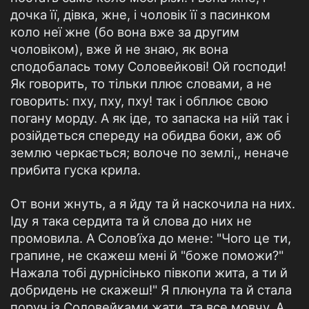
дочка її, дівка, жне, і чоловік її з пасинком
коло неї жне (бо вона вже за другим
чоловіком), вже й не знаю, як вона
сподобалась тому Соловейкові! Ой господи!
Як говорить, то тільки плює словами, а не
говорить: пху, пху, пху! так і обплює свою
погану морду. А як іде, то запаска на ній так і
розійдеться спереду на обидва боки, аж об
землю черкається; волоче по землі,, неначе
прибита гуска крила.
От вони жнуть, а я йду та й наскочила на них.
Іду я така сердита та й слова до них не
промовила. А Солов’їха до мене: "Чого це ти,
грапине, не скажеш мені й "боже поможи?"
Нажала тобі дурнісінько півкопи жита, а ти й
добридень не скажеш!" Я плюнула та й стала
поруч із Соловейками жати, та все мовчу. А