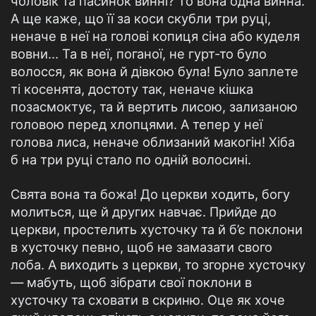
чоловік та пасинок винні? То вона одна винна.
А ще каже, що її за коси скубли три руці,
неначе в неї на голові копиця сіна або куделя
вовни... Та в неї, поганої, не гурт-то було
волосся, як вона й дівкою була! Було заплете
ті косенята, достоту так, неначе кішка
позасмоктує, та й вертить лисою, зализаною
головою перед хлопцями. А тепер у неї
голова лиса, неначе облизаний макогін! Хіба
б на три руці стало по одній волосині.
Свята вона та божа! До церкви ходить, богу
молиться, ще й других навчає. Прийде до
церкви, простелить хусточку та й б’є поклони
в хусточку певно, щоб не замазати свого
лоба. А виходить з церкви, то згорне хусточку
— мабуть, щоб зібрати свої поклони в
хусточку та сховати в скриню. Оце як хоче