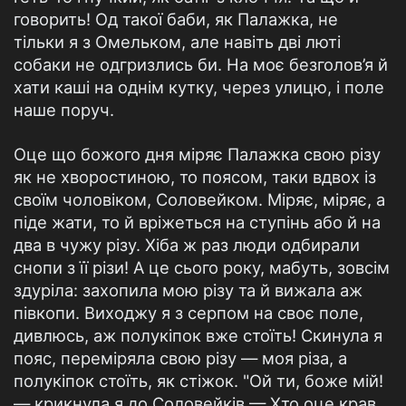
говорить! Од такої баби, як Палажка, не
тільки я з Омельком, але навіть дві люті
собаки не одгризлись би. На моє безголов’я й
хати каші на однім кутку, через улицю, і поле
наше поруч.
Оце що божого дня міряє Палажка свою різу
як не хворостиною, то поясом, таки вдвох із
своїм чоловіком, Соловейком. Міряє, міряє, а
піде жати, то й вріжеться на ступінь або й на
два в чужу різу. Хіба ж раз люди одбирали
снопи з її різи! А це сього року, мабуть, зовсім
здуріла: захопила мою різу та й вижала аж
півкопи. Виходжу я з серпом на своє поле,
дивлюсь, аж полукіпок вже стоїть! Скинула я
пояс, переміряла свою різу — моя різа, а
полукіпок стоїть, як стіжок. "Ой ти, боже мій!
— крикнула я до Соловейків.— Хто оце крав