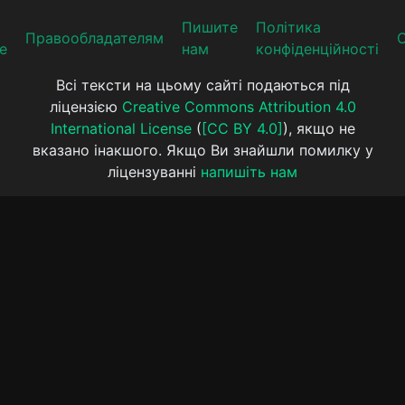
Пишите
Політика
Прaвooблaдателям
е
нам
конфіденційності
Всі тексти на цьому сайті подаються під
ліцензією
Creative Commons Attribution 4.0
International License
(
[CC BY 4.0]
), якщо не
вказано інакшого. Якщо Ви знайшли помилку у
ліцензуванні
напишіть нам