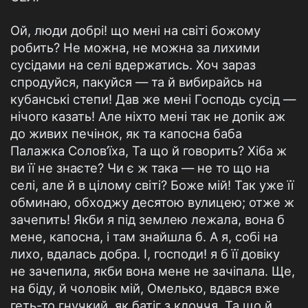
Ой, люди добрі! що мені на світі божому
робить? Не можна, не можна за лихими
сусідами на селі вдержатись. Хоч зараз
спродуйся, пакуйся — та й вибирайсь на
кубанські степи! Дав же мені Господь сусід —
нічого казать! Але ніхто мені так не допік аж
до живих печінок, як та капосна баба
Палажка Солов’їха, Та що й говорить? Хіба ж
ви її не знаєте? Чи є ж така — не то що на
селі, але й в цілому світі? Боже мій! Так уже її
обминаю, обходжу десятою вулицею; отже ж
зачепить! Якби я під землею лежала, вона б
мене, капосна, і там знайшла б. А я, собі на
лихо, вдалась добра. І, господи! я б її довіку
не зачепила, якби вона мене не зачіпала. Ще,
на біду, й чоловік мій, Омелько, вдався вже
геть-то гнучкий, як батіг з клоччя. Та що й