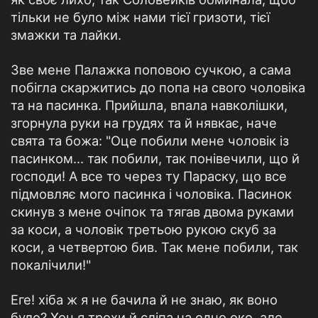
тільки не було між нами тієї гризоти, тієї
змажки та лайки.
Зве мене Палажка поповою сучкою, а сама
побігла скаржитись до попа на свого чоловіка
та на пасинка. Прийшла, впала навколішки,
згорнула руки на грудях та й нявкає, наче
свята та божа: "Оце побили мене чоловік із
пасинком... так побили, так понівечили, що й
господи! А все то через ту Параску, що все
підмовляє мого пасинка і чоловіка. Пасинок
скинув з мене очіпок та тягав двома руками
за коси, а чоловік третьою рукою скуб за
коси, а четвертою бив. Так мене побили, так
покалічили!"
Еге! хіба ж я не бачила й не знаю, як воно
було? Хоч я трохи й сліпа на одно око, але