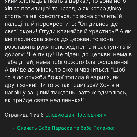
який хлопець втікать з церкви, то вона його
хіп за потилицю! та назад; а як котра дівка
стоїть та не хреститься, то вона стулить їй
пальці та й перехрестить: "Он дивись, де
святі окони! Отуди кланяйся й хрестись!" А як
іде пасинкова жінка до церкви, то вона
розставить руки поперед неї та й заступить їй
дорогу: "Не пущу! Не підеш до церкви: нема в
тебе дітей, нема тобі божого благословення!"
А вийде до жінок, то вже й чваниться: "Щоб
то я до служби божої топила й варила, як
другі жінки! Чи то ж так годиться? Хоч я й
нагрішу за цілий тиждень, зате ж одмолюсь,
як прийде свята неділенька!"
Страница 1 из 8
Следующая
Последняя »
Скачать Баба Параска та баба Палажка