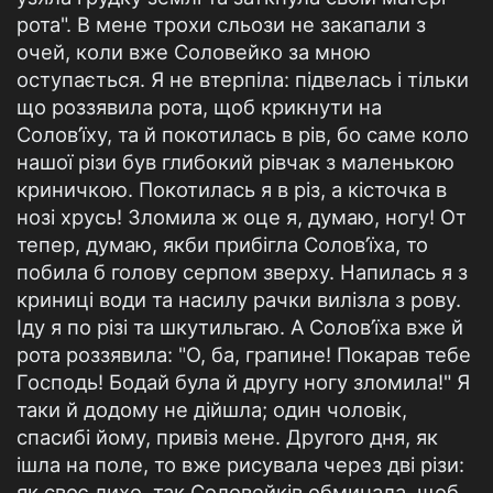
рота". В мене трохи сльози не закапали з
очей, коли вже Соловейко за мною
оступається. Я не втерпіла: підвелась і тільки
що роззявила рота, щоб крикнути на
Солов’їху, та й покотилась в рів, бо саме коло
нашої різи був глибокий рівчак з маленькою
криничкою. Покотилась я в різ, а кісточка в
нозі хрусь! Зломила ж оце я, думаю, ногу! От
тепер, думаю, якби прибігла Солов’їха, то
побила б голову серпом зверху. Напилась я з
криниці води та насилу рачки вилізла з рову.
Іду я по різі та шкутильгаю. А Солов’їха вже й
рота роззявила: "О, ба, грапине! Покарав тебе
Господь! Бодай була й другу ногу зломила!" Я
таки й додому не дійшла; один чоловік,
спасибі йому, привіз мене. Другого дня, як
ішла на поле, то вже рисувала через дві різи:
як своє лихо, так Соловейків обминала, щоб