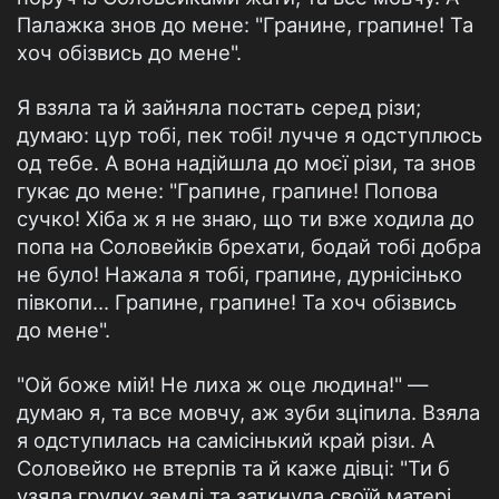
Палажка знов до мене: "Гранине, грапине! Та
хоч обізвись до мене".
Я взяла та й зайняла постать серед різи;
думаю: цур тобі, пек тобі! лучче я одступлюсь
од тебе. А вона надійшла до моєї різи, та знов
гукає до мене: "Грапине, грапине! Попова
сучко! Хіба ж я не знаю, що ти вже ходила до
попа на Соловейків брехати, бодай тобі добра
не було! Нажала я тобі, грапине, дурнісінько
півкопи... Грапине, грапине! Та хоч обізвись
до мене".
"Ой боже мій! Не лиха ж оце людина!" —
думаю я, та все мовчу, аж зуби зціпила. Взяла
я одступилась на самісінький край різи. А
Соловейко не втерпів та й каже дівці: "Ти б
узяла грудку землі та заткнула своїй матері