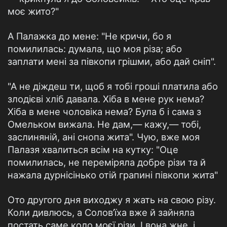
моє жито?"
А Палажка до мене: "Не кричи, бо я
помилилась: думала, що моя різа; або
заплати мені за півкопи грішми, або дай сніп".
"А не діждеш ти, щоб я тобі гроші платила або
злодієві хліб давала. Хіба в мене рук нема?
Хіба в мене чоловіка нема? Була б і сама з
Омельком вижала. Не дам,— кажу,— тобі,
заслиняній, ані снопа жита". Чую, вже моя
Палазя хвалиться всім на кутку: "Оце
помилилась, не переміряла добре різи та й
нажала дурнісінько отій грапині півкопи жита"
Ото другого дня виходжу я жать на свою різу.
Коли дивлюсь, а Солов’їха вже й зайняла
постать саме коло моєї різи. І вона жне, і