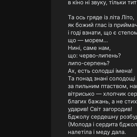
в кіно ні звуку, тільки т
Та ось гряде із літа Літо,
як божий глас із прийма
і годі взнати, що є степо
що — морем…
Нині, саме нам,
що: черво-липень?
липо-серпень?
Ах, есть солодші імена!
Та понад знані солодощі
за пильним птаством, на
вітрисько — хлопчик се
благих бажань, а не стих
ударив! Світ загородив!
Бджолу сердешну розбу
(Молода і сердита бджо
налетіла і меду дала.