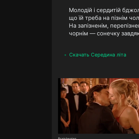
Молодій і сердитій бджо
що їй треба на пізнім чол
На запізненім, перепізне
чорнім — сонечку завдя
Скачать Середина літа