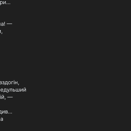
итри…
ча! —
м,
вздогін,
редульший
ій, —
див…
ла