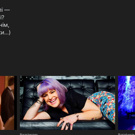
лі —
і?
нім,
ки…)