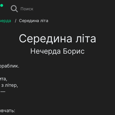
Поиск
черда
/
Середина літа
Середина літа
Нечерда Борис
ораблик.
та,
з літер,
ц —
овчать: