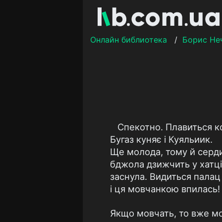
Онлайн библиотека
/
Борис Не
Спекотно. Плавиться к
Бугаз куняє і Куяльиик.
Ще молода, тому й серди
бджола дзижчить у хатці 
заснула. Видиться пала
і ця мовчанкою впилась!
Якщо мовчать, то вже м