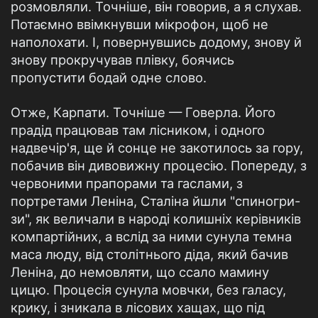
розмовляли. Точніше, він говорив, а я слухав.
Потаємно ввімкнувши мікрофон, щоб не
наполохати. І, повернувшись додому, знову й
знову прокручував плівку, боячись
пропустити бодай одне слово.
Отже, Карпати. Точніше — Говерла. Його
прадід працював там лісником, і одного
надвечір'я, ще й сонце не закотилось за гору,
побачив він дивовижну процесію. Попереду, з
червоними прапорами та гаслами, з
портретами Леніна, Сталіна йшли "спиногри-
зи", як величали в народі колишніх керівників
компартійних, а вслід за ними сунула темна
маса люду, від столітнього діда, який бачив
Леніна, до немовляти, що ссало мамину
цицю. Процесія сунула мовчки, без галасу,
крику, і зникала в лісових хащах, що під