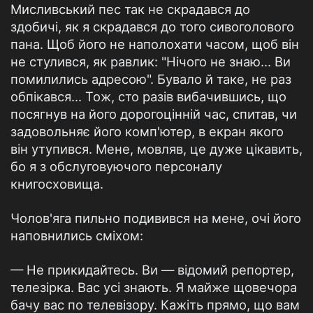
Мисливський пес так не скрадався до
здобичі, як я скрадався до того сивоголового
пана. Щоб його не наполохати часом, щоб він
не стулився, як равлик: "Нічого не знаю... Ви
помилились адресою". Бувало й таке, не раз
обпікався... Тож, сто разів вибачившись, що
посягнув на його дорогоцінній час, спитав, чи
задовольняє його комп'ютер, в екран якого
він утупився. Мене, мовляв, це дуже цікавить,
бо я з обслуговуючого персоналу
книгосховища.
Чолов'яга пильно подивився на мене, очі його
наповнились сміхом:
— Не прикидайтесь. Ви — відомий репортер,
телезірка. Вас усі знають. Я майже щовечора
бачу вас по телевізору. Кажіть прямо, що вам