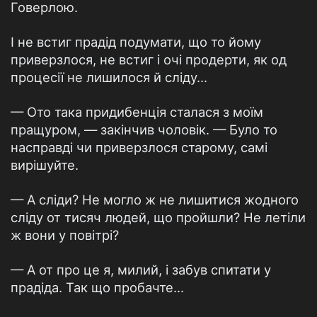
Говерлою.
І не встиг прадід подумати, що то йому
приверзлося, не встиг і очі продерти, як од
процесії не лишилося й сліду...
— Ото така придибенція сталася з моїм
пращуром, — закінчив чоловік. — Було то
насправді чи приверзлося старому, самі
вирішуйте.
— А сліди? Не могло ж не лишитися жодного
сліду от тисяч людей, що пройшли? Не летіли
ж вони у повітрі?
— А от про це я, милий, і забув спитати у
прадіда. Так що пробачте...