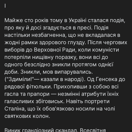
І
Майже сто років тому в Україні сталася подія,
про яку й досі згадується в пресі. Подія
настільки незбагненна, що не вкладалася в
жодні рамки здорового глузду. Після чергових
виборів до Верховної Ради, коли комуністи
потерпіли нищівну поразку, вони всі до
одного безслідно зникли протягом однієї
доби. Зникли, мов випарувались.
("Здиміли!"— казали в народі). Од Генсека до
рядової фітюльки. Прихопивши з собою всі
гасла та прапори — незмінні атрибути їхніх
галасливих збіговиськ. Навіть портрети
Сталіна, що їх обов'язково носили на чолі
святкових колон.
Виник грандіозний скандал. Всесвітня