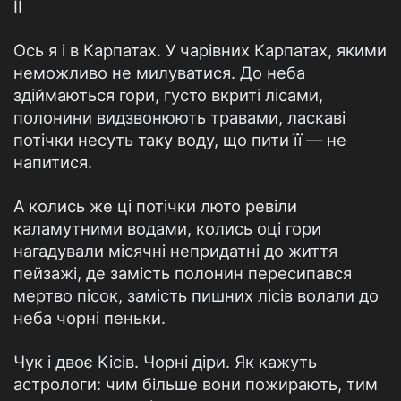
II
Ось я і в Карпатах. У чарівних Карпатах, якими
неможливо не милуватися. До неба
здіймаються гори, густо вкриті лісами,
полонини видзвонюють травами, ласкаві
потічки несуть таку воду, що пити її — не
напитися.
А колись же ці потічки люто ревіли
каламутними водами, колись оці гори
нагадували місячні непридатні до життя
пейзажі, де замість полонин пересипався
мертво пісок, замість пишних лісів волали до
неба чорні пеньки.
Чук і двоє Кісів. Чорні діри. Як кажуть
астрологи: чим більше вони пожирають, тим