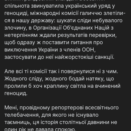
спільнота звинуватила український уряд у
геноциді, міжнародні комісії галиччю злетіли-
ся в нашу державу: шукати сліди небувалого
злочину, в Організації Об'єднаних Націй з
нетерпінням ждали результатів перевірки,
щоб одразу ж поставити питання про
виключення України з членів ООН,
застосувати до неї найжорстокіші санкції.
Але всі ті комісії так і повернулися ні з чим.
Жодного сліду, жодного бодай натяку, що
пролили б хоч краплину світла на вчинений
геноцид.
Мені, провідному репортерові всесвітнього
телебачення, для якого не існувало
таємниць, ця історія столітньої давнини не
один рік не давала спокою.