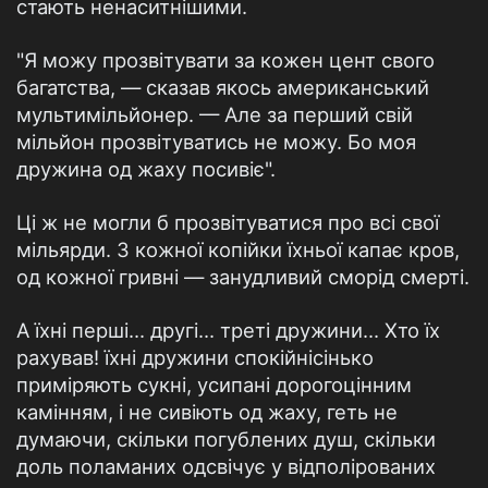
стають ненаситнішими.
"Я можу прозвітувати за кожен цент свого
багатства, — сказав якось американський
мультимільйонер. — Але за перший свій
мільйон прозвітуватись не можу. Бо моя
дружина од жаху посивіє".
Ці ж не могли б прозвітуватися про всі свої
мільярди. З кожної копійки їхньої капає кров,
од кожної гривні — занудливий сморід смерті.
А їхні перші... другі... треті дружини... Хто їх
рахував! їхні дружини спокійнісінько
приміряють сукні, усипані дорогоцінним
камінням, і не сивіють од жаху, геть не
думаючи, скільки погублених душ, скільки
доль поламаних одсвічує у відполірованих