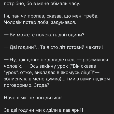
потрібно, бо в мене обмаль часу.
І я, пан чи пропав, сказав, що мені треба.
Чоловік потер лоба, задумався.
— Ви можете почекать дві години?
— Дві години?.. Та я сто літ готовий чекати!
— Ну, так довго не доведеться, — розсміявся
чоловік. — Ось закінчу урок ("Він сказав
"урок", отже, викладає в якомусь ліцеї!"—
зблиснула в мене думка)... і ми з вами ладком
поговоримо. Згода?
Наче я міг не погодитись!
За дві години ми сиділи в кав'ярні і