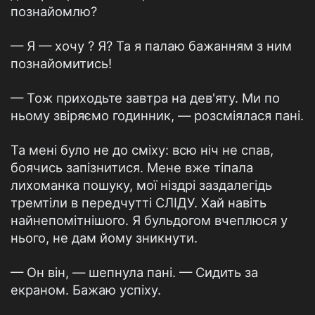
познайомлю?
— Я — хочу ? Я? Та я палаю бажанням з ним
познайомитись!
— Тож приходьте завтра на дев'яту. Ми по
ньому звіряємо годинник, — розсміялася пані.
Та мені було не до сміху: всю ніч не спав,
боячись запізнитися. Мене вже тіпала
лихоманка пошуку, мої ніздрі заздалегідь
тремтіли в передчутті СЛІДУ. Хай навіть
найнепомітнішого. Я бульдогом вчеплюся у
нього, не дам йому зникнути.
— Он він, — шепнула пані. — Сидить за
екраном. Бажаю успіху.