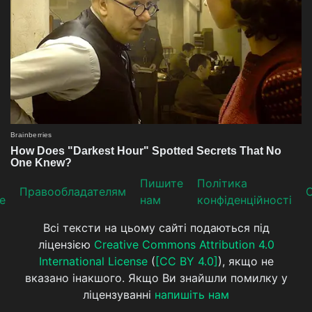
Пишите
Політика
Прaвooблaдателям
е
нам
конфіденційності
Всі тексти на цьому сайті подаються під
ліцензією
Creative Commons Attribution 4.0
International License
(
[CC BY 4.0]
), якщо не
вказано інакшого. Якщо Ви знайшли помилку у
ліцензуванні
напишіть нам