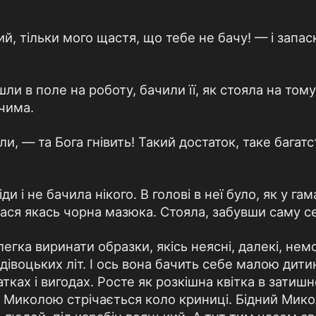
, тільки мого щастя, що тебе не бачу! — і запас
йшли в поле на роботу, бачили її, як стояла на том
очима.
и, — та Бога гнівить! Такий достаток, таке багатст
ди і не бачила нікого. В голові в неї було, як у гам
ася якась чорна мазюка. Стояла, забувши саму себ
легка виринати образки, якісь неясні, далекі, нем
 дівоцьких літ. І ось вона бачить себе малою дити
тках і вигодах. Росте як розкішна квітка в затиш
з Миколою стрічається коло криниці. Бідний Мико