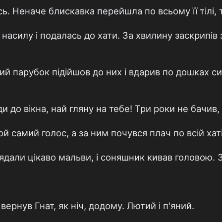
. Неначе блискавка перейшла по всьому її тілі, та
силу і подалась до хати. За хвилину заскрипів з
й парубок підійшов до них і вдарив по дошках си
и до вікна, най гляну на тебе! Три роки не бачив, 
й самий голос, а за ним почувся плач по всій хаті
лядали цікаво мальви, і соняшник кивав головою. З
вернув Гнат, як ніч, додому. Лютий і п'яний.