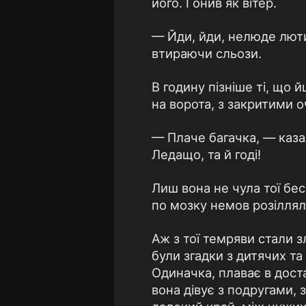
його. Гонив як вітер.
— Йди, йди, нелюде лютий
втираючи сльози.
В годину пізніше ті, що 
на ворота, з закритими 
— Плаче багачка, — казал
Ледащо, та й годі!
Лиш вона не чула тої бесі
по мозку немов розіллял
Аж з тої темряви стали з
були згадки з дитячих та
Одиначка, плаває в доста
вона дівує з подругами, 