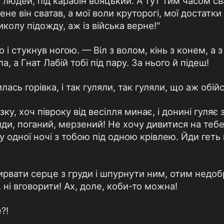
людей, під карабін вояцький. А тут тим часом св
ене він сватав, а мої воли круторогі, мої достатки 
иколу підожду, аж із війська верне!"
 і стукнув ногою. — Віл з волом, кінь з конем, а 
, а Гнат Лабій тобі під пару. За нього й підеш!
лась горівка, і так гуляли, так гуляли, що аж обій
зку, хоч півроку від весілля минає, і донині гуляє 
, йди, поганий, мерзений! Не хочу дивитися на тебе
у одної ночі з тобою під одною крівлею. Йди геть 
ирвати серце з груди і шпурнути ним, отим нед
, ні вговорити! Ах, доле, коби-то можна!
?!