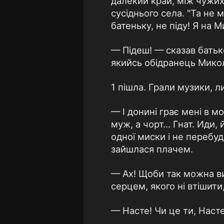
далекий край, між чужих 
сусіднього села. "Та не м
батеньку, не піду! Я на М
— Підеш! — сказав батько
якийсь обідранець Микола
1 пішла. Грали музики, ли
— І донині грає мені в мо
муж, а чорт... Гнат. Иди
одної миски і не перебуд
зайшлася плачем.
— Ах! Щоби так можна в
серцем, якого ні втішити
— Насте! Чи це ти, Насте