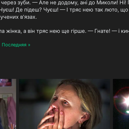
через зуби. — Але не додому, ані до Миколи! Ні! 
Чуєш! Де підеш? Чуєш! — І тряс нею так люто, що 
ручених в'язах.
а жінка, а він тряс нею ще гірше. — Гнате! — і ки
я
Последняя »