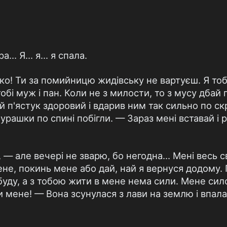
.. Я... я... я спала.
ко! Ти за помийницю жидівську не вартуєш. Я тобі
тобі муж і пан. Коли не з милости, то з мусу дбай п
й п'ястук здоровий і вдарив ним так сильно по скр
мурашки по спині побігли. — Зараз мені вставай і 
— але вечері не зварю, бо негодна... Мені весь с
ене, покинь мене або дай, най я вернуся додому. Пі
буду, а з тобою жити в мене нема сили. Мене сило
 мене! — Вона зсунулася з лави на землю і впала