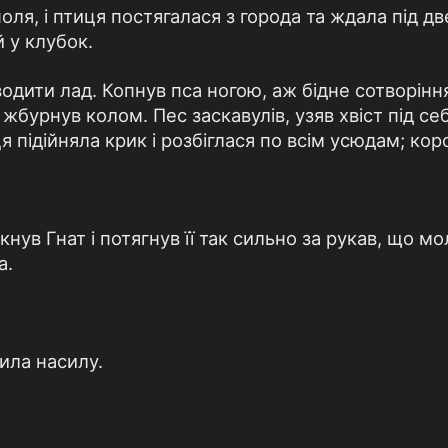
ля, і птиця постягалася з города та ждала під д
 у клубок.
одити лад. Копнув пса ногою, аж бідне сотворіння
 жбурнув колом. Пес заскавулів, узяв хвіст під себ
 підійняла крик і розбіглася по всім усюдам; кор
кнув Гнат і потягнув її так сильно за рукав, що м
а.
ила насилу.