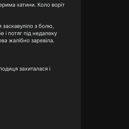
верима хатини. Коло воріт
 заскавуліло з болю,
е і потяг під недалеку
ова жалібно заревіла.
олодиця захиталася і