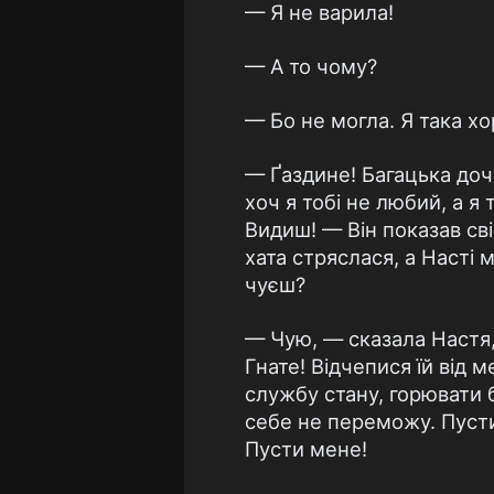
— Я не варила!
— А то чому?
— Бо не могла. Я така хора.
— Ґаздине! Багацька доч
хоч я тобі не любий, а я 
Видиш! — Він показав сві
хата стряслася, а Насті 
чуєш?
— Чую, — сказала Настя, 
Гнате! Відчепися їй від м
службу стану, горювати 
себе не переможу. Пусти
Пусти мене!