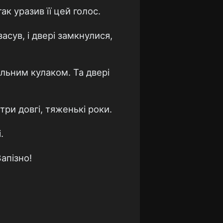
к уразив її цей голос.
асув, і двері замкнулися,
льним кулаком. Та двері
три довгі, тяженькі роки.
.
апізно!