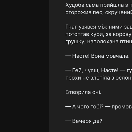
Худоба сама прийшла з по
сторожив пес, скручений
Гнат узявся між ними зав
потоптав кури, за корову
грушку; наполохана птиця
— Насте! Вона мовчала.
— Гей, чуєш, Насте! — гу
трохи не злетіла з ослон
Втворила очі.
— А чого тобі? — промов
— Вечеря де?