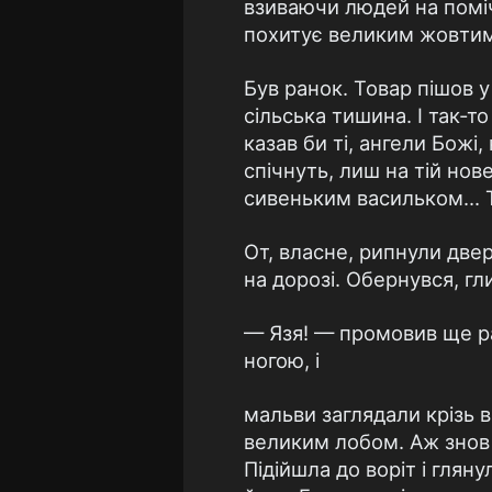
взиваючи людей на поміч
похитує великим жовти
Був ранок. Товар пішов у
сільська тишина. І так-т
казав би ті, ангели Божі
спічнуть, лиш на тій нов
сивеньким васильком... Т
От, власне, рипнули две
на дорозі. Обернувся, гли
— Язя! — промовив ще ра
ногою, і
мальви заглядали крізь 
великим лобом. Аж знов 
Підійшла до воріт і гляну