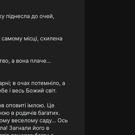
ку піднесла до очей,
у самому місці, схилена
во, а вона плаче...
арні; в очах потемніло, а
е і весь Божий світ.
ов оповиті імлою. Це
ною в родичів багатих.
ному веселому саду... Ось
ла! Загнали його в