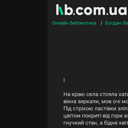
Онлайн библиотека
/
Богдан Л
І
На краю села стояла хата
вікна зиркали, мов очі м
Під стріхою ластівки злі
цвітом покриті від гори 
гнучкий стан, а бідне кв