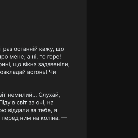
 раз останній кажу, що
ро мене, а ні, то горе!
ині, що вікна задзвеніли,
розкладай вогонь! Чи
віт немилий... Слухай,
ду в світ за очі, на
ю віддали за тебе, я
 перед ним на коліна. —