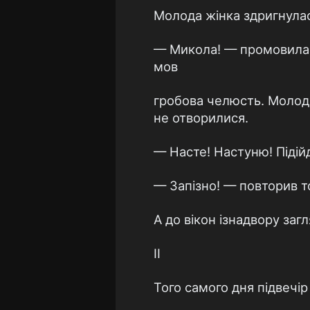
Молода жінка здригнулась
— Микола! — промовила на
мов
гробова челюсть. Молоди
не отворилися.
— Насте! Настуню! Підійд
— Запізно! — повторив то
А до вікон ізнадвору заг
II
Того самого дня підвечір 