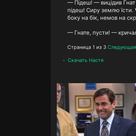
— Підеш! — вицідив Гнат 
підеш! Сиру землю їсти. 
боку на бік, немов на ск
— Гнате, пусти! — кричал
Страница 1 из 3
Следующа
Скачать Настя