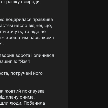
ю іграшку природи,
атою воцарилася правдива
астям несло від неї, що,
ти хочуть, то ніде не
між хрещатим барвінком і
..
творив ворота і опинився
зашипів: "Язя"!
ота, потручені його
ник жовтий покивував
від плачу очима.
к ішли люди. Побачила