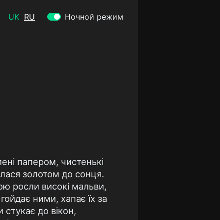
UK
RU
Ночной режим
лені папером, чистенькі
алася золотом до сонця.
тою росли високі мальви,
гойдає ними, хапає їх за
 стукає до вікон,