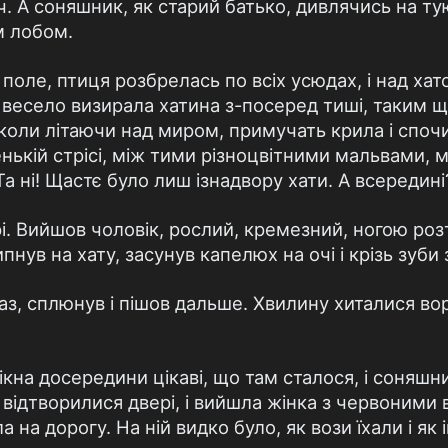
. А соняшник, як старий батько, дивлячись на ту
м лобом.
 поле, птиця розбрелась по всіх усюдах, і над х
о весело визирала хатина з-посеред тиші, таким щ
, коли літаючи над миром, примучать крила і спочи
енькій стрісі, між тими різноцвітними мальвами, 
а ні! Щастє було лиш ізнадвору хати. А всередині?
рі. Вийшов чоловік, рослий, кремезний, ногою роз
пнув на хату, засунув капелюх на очі і крізь зуби 
з, сплюнув і пішов дальше. Хвилину хиталися вор
вікна досередини цікаві, що там сталося, і соняш
відтворилися двері, і вийшла жінка з червоними 
ла на дорогу. На ній видко було, як вози їхали і я