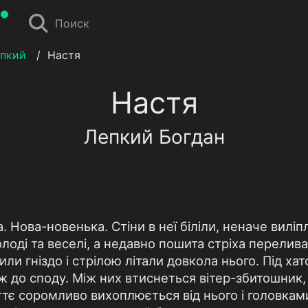
Поиск
епкий
/
Настя
Настя
Лепкий Богдан
. Нова-новенька. Стіни в неї біліли, неначе виліп
олоді та веселі, а недавно пошита стріха перелив
пили гніздо і стрілою літали довкола нього. Під ха
аж до споду. Між них втиснеться вітер-збитошник, 
іттє соромливо вихоплюється від нього і головками