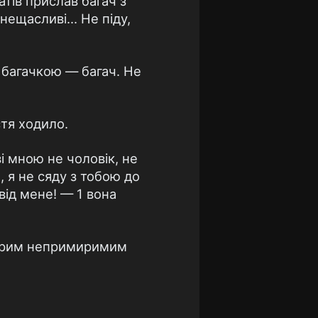
атів прислав багач з
нещасливі... Не піду,
з багачкою — багач. Не
стя ходило.
зі мною не чоловік, не
, я не сяду з тобою до
від мене! — 1 вона
обрим непримиримим