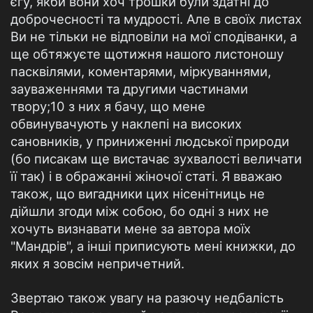
єгу, якби вони хоч трошки були здатні до
доброчесності та мудрості. Але в своїх листах
Ви не тільки не відповіли на мої сподіванки, а
ще обтяжуєте щотижня нашого листоношу
пасквілями, коментарями, міркуваннями,
зауваженнями та другими частинами
твору;10 з них я бачу, що мене
обвинувачують у наклепі на високих
сановників, у приниженні людської природи
(бо писакам ще вистачає зухвалості величати
її так) і в ображанні жіночої статі. Я вважаю
також, що вигадники цих нісенітниць не
дійшли згоди між собою, бо одні з них не
хочуть визнавати мене за автора моїх
"Мандрів", а інші приписують мені книжки, до
яких я зовсім непричетний.
Звертаю також увагу на разючу недбалість