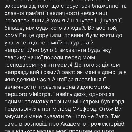
зокрема від того, що стосується блаженної та
славної пам'яті її величності небіжчиці
королеви Анни,3 хоч я й шанував і цінував її
більше, ніж будь-кого з людей. Ви або той,
кому Ви це доручили, повинні були взяти до
уваги те, що не в моїй натурі, та й
непристойно було б вихваляти будь-яку
тварину нашої породи перед моїм
господарем-гуїгнгнмом.4 До того ж цілком
неправдивий і самий факт: як мені відомо (а я
жив деякий час в Англії за правління її
величності), правила вона з допомогою
першого міністра, і навіть двох, одного за
одним: спочатку першим міністром був лорд
Годольфін,5 а потім лорд Оксфорд. Отож Ви
змусили мене сказати те, чого не було. Так
само в розповіді про Академію прожектерів6
та в кількох місцях моєї промови до мого