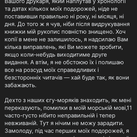
Вашого друкаря, який наплутав у хронології
та датах кількох моїх подорожей, ніде не
поставивши правильно ні року, ні місяця, ні
дня. До того ж я чув, ніби після видрукування
книжки мій рукопис повністю знищено. Хоч
копії в мене не залишилось, я надсилаю Вам
кілька виправлень, які Ви можете зробити,
якщо коли-небудь виходитиме друге
видання. А втім, я не обстоюю їх і полишаю
все на розсуд моїх справедливих і
безсторонніх читачів — хай буде так, як вони
забажають.
Дехто з наших єгу-моряків знаходить, як мені
переказують, помилки в моїй морській мові,11
часто-густо нібито неправильній і тепер
невживаній. Тут я нічим не можу зарадити.
Замолоду, під час перших моїх подорожей, я