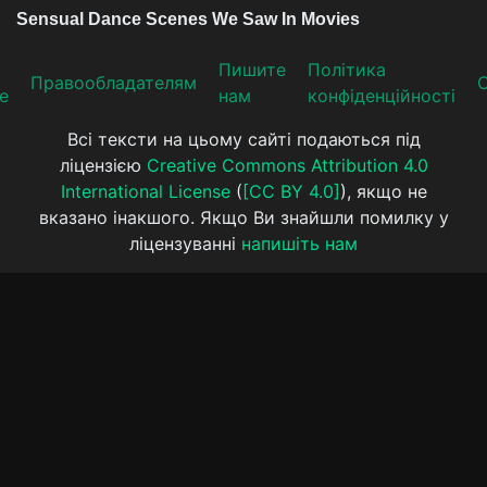
Пишите
Політика
Прaвooблaдателям
е
нам
конфіденційності
Всі тексти на цьому сайті подаються під
ліцензією
Creative Commons Attribution 4.0
International License
(
[CC BY 4.0]
), якщо не
вказано інакшого. Якщо Ви знайшли помилку у
ліцензуванні
напишіть нам