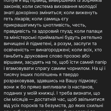
полум'я від пірамід, вивершених із збірників
законів; коли система виховання молодої
знаті докорінно зміниться; коли виженуть
геть лікарів; коли самиць єгу
прикрашатимуть цнотливість, честь,
правдивість та здоровий глузд; коли палаци
та міністерські приймальні будуть ретельно
вичищені й підметені, а розум, заслуги та
освіченість — винагороджені; коли всіх, хто
ганьбить друковане слово прозою або
віршами, засудять на те, щоб їсти самий папір
і вгамовувати спрагу самим чорнилом. На ці і
тисячу інших поліпшень я твердо
розраховував, здавшись на Вашу підмову;
вони ж бо прямо випливали із настанов,
поданих у моїй книжці. І треба визнати, що
сім місяців — достатній час, щоб звільнитися
від усіх пороків та безумств, до яких схильні