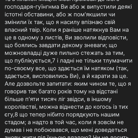
господаря-гуїнгнма Ви або ж випустили деякі
істотні обставини, або ж пом'якшили чи
змінили їх так, що я насилу впізнаю свій
власний твір. Коли я раніше натякнув Вам на
це в одному з листів, Ви зволили відповісти,
що боялись завдати декому зневаги; що
можновладці дуже пильно стежать за тим,
що публікується,7 і ладні не тільки тлумачити
по-своєму все, що здається їм натяком (так,
здається, висловились Ви), а й карати за це.
Але дозвольте запитати: яким чином те, що я
говорив так багато років тому на відстані
більше п'яти тисяч ліг звідси, в іншому
королівстві, можна віднести до когось із тих
єгу,8 що тепер нібито порядкують нашим
стадом; а надто в той час, коли я зовсім не
думав і не побоювався, що мені доведеться
знову жити під їхньою владою? Чи не досить