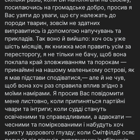
посилаючись на громадське добро, просив я
Вас узяти до уваги, що єгу належать до
породи тварин, зовсім не здатних
виправитись із допомогою напучувань та
прикладів. Так воно й вийшло: хоч ось уже
шість місяців, як книжка моя править усім за
пересторогу, я не тільки не бачу, щоб вона
поклала край зловживанням та порокам —
принаймні на нашому маленькому острові, як
я мав підстави сподіватися,— але й не чув,
щоб вона хоч раз справила вплив згідно з
моїми намірами. Я просив Вас повідомити
мене листовно, коли припиняться партійні
чвари та інтриги; коли судді стануть
освіченими та справедливими, а адвокати —
чесними та поміркованими і набудуть хоч
крихту здорового глузду; коли Смітфілд9 осяє