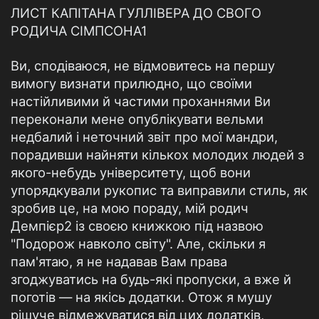
ЛИСТ КАПІТАНА ГУЛЛІВЕРА ДО СВОГО
РОДИЧА СІМПСОНА1
Ви, сподіваюся, не відмовитесь на першу
вимогу визнати прилюдно, що своїми
настійливими й частими проханнями Ви
переконали мене опублікувати вельми
недбалий і неточний звіт про мої мандри,
порадивши найняти кількох молодих людей з
якого-небудь університету, щоб вони
упорядкували рукопис та виправили стиль, як
зробив це, на мою пораду, мій родич
Демпієр2 із своєю книжкою під назвою
"Подорож навколо світу". Але, скільки я
пам'ятаю, я не надавав Вам права
згоджуватись на будь-які пропуски, а вже й
поготів — на якісь додатки. Отож я мушу
рішуче відмежуватися від цих додатків,