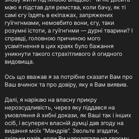
маю я підстав для ремства, коли бачу, як ті
самі єгу їздять в екіпажах, запряжених
гуїгнгнмами, немовбито вони, єгу, таки
розумні істоти, а гуїгнгнми — дурні тварини? І
справді, головною причиною мого
усамітнення в цих краях було бажання
уникнути такого страхітливого й огидного
видовища.
Ось що вважав я за потрібне сказати Вам про
Ваш вчинок та про довіру, яку я Вам виявив.
Далі, я нарікаю на власну прикру
нерозсудливість, через яку піддався на
умовляння й хибні докази, як Ваші так і інших
осіб, і всупереч власній думці дав згоду на
видання моїх "Мандрів". Звольте згадати,
скільки разів, коли Ви наполягали на своєму,