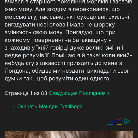
вчився в старшого покоління моряків і засвоїв
їхню мову. Але згодом я переконався, що
морські єгу, так само, як і суходільні, схильні
вигадувати нові слова і мало не щороку
змінюють свою мову. Пригадую, що при
кожному поверненні на батьківщину я
знаходив у їхній говірці дуже великі зміни і
ледве розумів її. Помічаю я й таке: коли який-
небудь єгу з цікавості приїздить до мене з
Лондона, обидва ми нездатні викладати свої
думки так, щоб розуміти один одного.
Страница 1 из 83
Следующая
Последняя »
Скачать Мандри Гуллівера