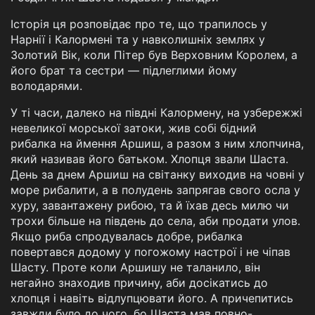
Історія ця розповідає про те, що трапилось у
Нарнії і Калормені та у навколишніх землях у
Золотий Вік, коли Пітер був Верховним Королем, а
його брат та сестри — підлеглими йому
володарями.
У ті часи, далеко на півдні Калормену, на узбережжі
невеликої морської затоки, жив собі бідний
рибалка на ймення Аршиш, а разом з ним хлопчина,
який називав його батьком. Хлопця звали Шаста.
День за днем Аршиш на світанку виходив на човні у
море рибалити, а в полудень запрягав свого осла у
хуру, завантажену рибою, та й їхав десь милю чи
трохи більше на південь до села, аби продати улов.
Якщо риба спродувалась добре, рибалка
повертався додому у погожому настрої і не чіпав
Шасту. Проте коли Аршишу не таланило, він
негайно знаходив причину, аби досікатись до
хлопця і навіть відлупцювати його. А причепитись
завжди було до чого, бо Шаста мав повно-