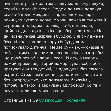
нічне повітря, аж раптом з боку моря почув звуки,
схожі на плюскіт весел. Згодом до мене долинув
слабкий крик. Невдовзі із припливом на берег
викинуло вутлого човна. У човні лежав виснажений
спрагою й голодом чоловік, який, виглядало,
щойно віддав духа — тіло ще зберігало тепло. На
дні човна лежав шкіряний бурдюк, у якому вже не
було ні краплі води, а поруч із бурдюком
попискувало дитинча. "Немає сумніву, — сказав я
собі, — цим нещасним довелося втікати з корабля,
що розбився об підводні скелі. Й ось, о мудрий
божий промисел, старий пожертвував себе, аби
врятувати життя дитині, і віддав духа біля самого
берега". Отож пам'ятаючи, що боги не залишають
без нагороди тих, хто допомагає ближнім у
потребі, а також із міркувань милосердя, бо твій
слуга є людиною м'якого серця…
Страница 1 из 39
Следующая
Последняя »