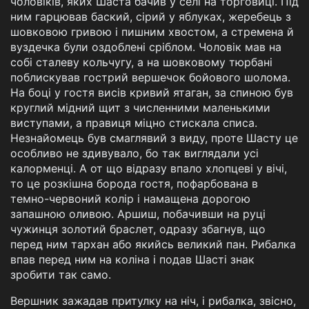
чоловіків, яких Шаста бачив у селі на торговиці. Під
ним гарцював баский, сірий у яблуках, жеребець з
шовковою гривою і пишним хвостом, а стремена й
вуздечка були оздоблені сріблом. Чоловік мав на
собі сталеву кольчугу, а на шовковому тюрбані
поблискував гострий вершечок бойового шолома.
На боці у гостя висів кривий ятаган, за спиною був
круглий мідний щит з численними маленькими
виступами, а правиця міцно стискала списа.
Незнайомець був смаглявий з виду, проте Шасту це
особливо не здивувало, бо так виглядали усі
калорменці. А от що відразу впало хлопцеві у вічі,
то це розкішна борода гостя, пофарбована в
темно-червоний колір і намащена дорогою
запашною оливою. Аршиш, побачивши на руці
чужинця золотий браслет, одразу збагнув, що
перед ним тархан або якийсь великий пан. Рибалка
впав перед ним на коліна і подав Шасті знак
зробити так само.
Вершник зажадав притулку на ніч, і рибалка, звісно,