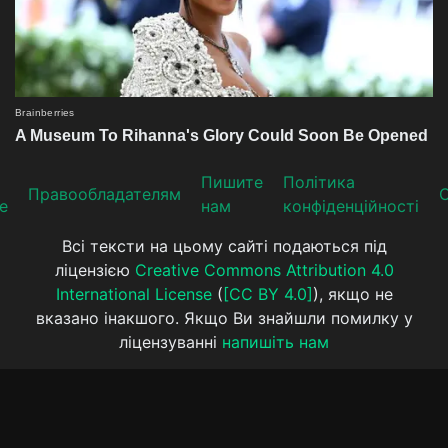
Пишите
Політика
Прaвooблaдателям
е
нам
конфіденційності
Всі тексти на цьому сайті подаються під
ліцензією
Creative Commons Attribution 4.0
International License
(
[CC BY 4.0]
), якщо не
вказано інакшого. Якщо Ви знайшли помилку у
ліцензуванні
напишіть нам