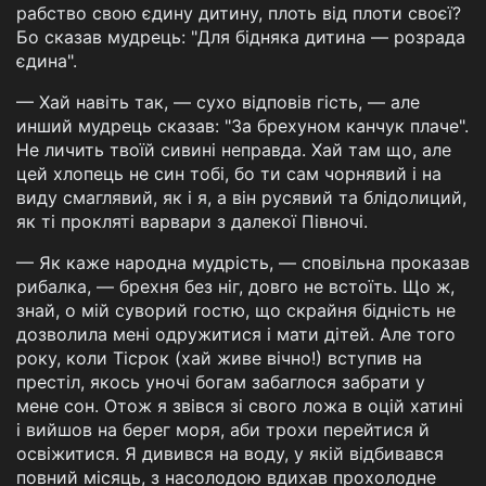
рабство свою єдину дитину, плоть від плоти своєї?
Бо сказав мудрець: "Для бідняка дитина — розрада
єдина".
— Хай навіть так, — сухо відповів гість, — але
инший мудрець сказав: "За брехуном канчук плаче".
Не личить твоїй сивині неправда. Хай там що, але
цей хлопець не син тобі, бо ти сам чорнявий і на
виду смаглявий, як і я, а він русявий та блідолиций,
як ті прокляті варвари з далекої Півночі.
— Як каже народна мудрість, — сповільна проказав
рибалка, — брехня без ніг, довго не встоїть. Що ж,
знай, о мій суворий гостю, що скрайня бідність не
дозволила мені одружитися і мати дітей. Але того
року, коли Тісрок (хай живе вічно!) вступив на
престіл, якось уночі богам забаглося забрати у
мене сон. Отож я звівся зі свого ложа в оцій хатині
і вийшов на берег моря, аби трохи перейтися й
освіжитися. Я дивився на воду, у якій відбивався
повний місяць, з насолодою вдихав прохолодне