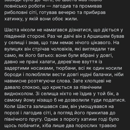
повнісько роботи — лагодив та промивав
риболовні сіті, готував вечерю та прибирав
хатинку, у якій вони обоє жили.
Шаста ніколи не намагався дізнатися, що діється у
південній стороні. Раз чи двічі він з Аршишем бував
у селищі і знав, що там немає нічого цікавого. На
вулицях він стрічав чоловіків, які виглядали так
само, як його батько: вони були вбрані у довгі,
давно не прані халати, дерев'яне взуття із
задертими носаками, тюрбани, всі як один носили
бороди і полюбляли вести довгі нудні балачки, ніби
навмисне розтягуючи слова. Зате хлопцеві не
давало спокою, що криється за північним
видноколом. Зі селища ніхто не їздив у той бік, а
самому йому нізащо б не дозволили туди податися.
Коли Шаста залишався сам, він умощувався на
порозі і лагодив сіті, а погляд його прикипав до
північного пругу. Однак з порогу хатини годі було
щось побачити, хіба лише два порослих травою