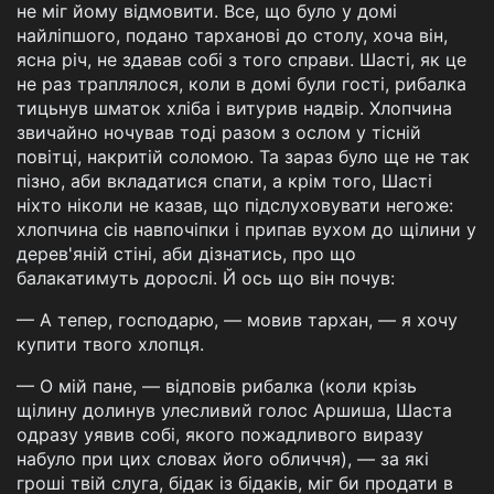
не міг йому відмовити. Все, що було у домі
найліпшого, подано тарханові до столу, хоча він,
ясна річ, не здавав собі з того справи. Шасті, як це
не раз траплялося, коли в домі були гості, рибалка
тицьнув шматок хліба і витурив надвір. Хлопчина
звичайно ночував тоді разом з ослом у тісній
повітці, накритій соломою. Та зараз було ще не так
пізно, аби вкладатися спати, а крім того, Шасті
ніхто ніколи не казав, що підслуховувати негоже:
хлопчина сів навпочіпки і припав вухом до щілини у
дерев'яній стіні, аби дізнатись, про що
балакатимуть дорослі. Й ось що він почув:
— А тепер, господарю, — мовив тархан, — я хочу
купити твого хлопця.
— О мій пане, — відповів рибалка (коли крізь
щілину долинув улесливий голос Аршиша, Шаста
одразу уявив собі, якого пожадливого виразу
набуло при цих словах його обличчя), — за які
гроші твій слуга, бідак із бідаків, міг би продати в