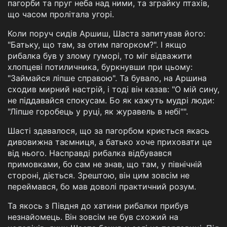
пагорби та пруг неба над ними, та зграйку птахів,
що часом пролітала угорі.
Коли поруч сидів Аршиш, Шаста запитував його:
"Батьку, що там, за отим пагорком?". І якщо
рибалка був у злому гуморі, то міг відважити
хлопцеві потиличника, буркнувши при цьому:
"Займайся ліпше справою". Та бувало, на Аршина
сходив мирний настрій, і тоді він казав: "О мій сину,
не піддавайся спокусам. Бо як кажуть мудрі люди:
"Ліпше горобець у руці, як журавель в небі"".
Шасті здавалося, що за пагорбом криється якась
дивовижна таємниця, а батько хоче приховати це
від нього. Насправді рибалка відбувався
примовками, бо сам не знав, що там, у північній
стороні, діється. Зрештою, він цим зовсім не
переймався, бо мав доволі практичний розум.
Та якось з Півдня до хатини рибалки прибув
незнайомець. Він зовсім не був схожий на