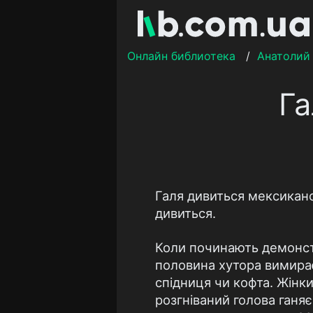
Онлайн библиотека
/
Анатолий
Га
Галя дивиться мексикансь
дивиться.
Коли починають демонстр
половина хутора вимирає.
спідниця чи кофта. Жінки
розгніваний голова ганяє 