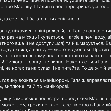
я часто не встигає й поснідати: ухопить шмат хліба
що про Мар'яну. І Галин голос перекриває усі голо
дна сестра. І багато в них спільного.
ну, ніжачись в піні рожевій, і в Галі є ванна: оц
аля раз на місяць і купається. Нагріє в печі воду,
етного вже й не доступишся) та й шмарується. Взи
а воду схожа, а влітку — дьоготь дьогтем. Протяго
у та на колгоспному полі: повертається часто — т
ь! Пилюга — сонця не видно. Наковтається Галя 
і, на ногах та на руках, і не питайте. То де ж тій 
и, годину возиться з манікюром. Галя ж вправляє
, виплюне, та й по манікюрові.
 ж, як у заморської посестри, перед яким Мар'яна
може... Ну, трохи не таке, таке люстро в Галиній 
ий в стіну. Галя коли гляне похапцем у нього, а 