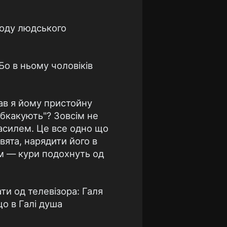
роду людського
Бо в ньому чоловіків
кав я йому пристойну
Обкакують"? Зовсім не
Василем. Це все одно що
свята, нарядити його в
м — кури подохнуть од
ти од телевізора: Галя
що в Галі душа