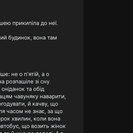
ушею прикипіла до неї.
атий будинок, вона там
е: не о п'ятій, а о
на розпашіле зі сну
 сніданок та обід
пацям чавуняку наварити,
огодувати, й качву, що
ля часом не знає, за що
орок хвилин, коли вона
 автобус, що возить жінок