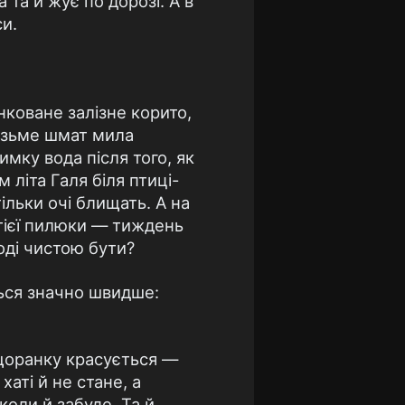
 та й жує по дорозі. А в
си.
инковане залізне корито,
 візьме шмат мила
мку вода після того, як
м літа Галя біля птиці-
ільки очі блищать. А на
тієї пилюки — тиждень
воді чистою бути?
ться значно швидше:
 щоранку красується —
хаті й не стане, а
коли й забуде. Та й