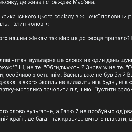
ксику, де живе і страждає Мар'яна.
сиканського цього серіалу в жіночої половини 
ль, Галин чоловік:
чого нашим жінкам так кіно це до серця припало? 
ливі читачі вульгарне це слово: не один день шу
юкою"? Ні, не те. "Обгиджують"? Знову ж не те. "
и, особливо з останнім, Василь вже не був би й 
ака, з якого Василь не вилазить ні в будні, ні в 
аватку-метелика почепити під шию. Пустити село
го слово вульгарне, а Галю й не пробуймо одірва
ній країні, де багаті так красиво вміють плакати, 