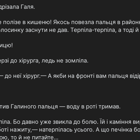
різала Галя.
е полізе в кишеню! Якось повезла пальця в район
олосинку заснути не дав. Терпіла-терпіла, а тоді 
ницю!
рзі до хірурга, ледь не зомліла.
 до неї хірург.— А якби на фронті вам пальця від
стив Галиного пальця — воду в роті тримав.
ла. Бо давно уже звикла до болю. Їй і каміння вир
оті нажиту,— натерпілась усього. А що печінка б
ю, то й не питайте...