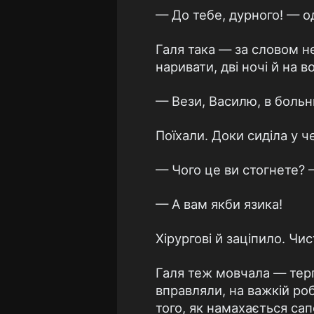
— До тебе, дурного! — од
Галя така — за словом н
наривати, дві ночі й на в
— Вези, Василю, в боль
Поїхали. Доки сиділа у че
— Чого це ви стогнете? —
— А вам якби язика!
Хірургові й заціпило. Чи
Галя теж мовчала — терпі
вправляли, на важкій роб
того, як намахається сапо