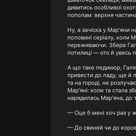
дивитись особливої охот
пополам: верхня частина
Ну, а зачіска у Мар'яни 
половині серіалу, коли М
переживаючи. Збере Галя
потилиці — ото й увесь 
А що таке педикюр, Галя
привести до ладу, ще й ла
та на городі, не розлуч
Мар'яні: коли та стала зб
нарядилась Мар'яна, до 
— Оце б мені хоч раз у ж
— До свиней чи до коро