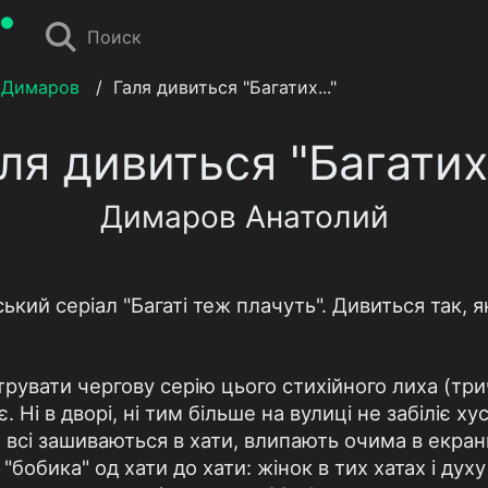
Поиск
 Димаров
/
Галя дивиться "Багатих..."
ля дивиться "Багатих.
Димаров Анатолий
кий серіал "Багаті теж плачуть". Дивиться так, 
увати чергову серію цього стихійного лиха (трич
 Ні в дворі, ні тим більше на вулиці не забіліє х
 всі зашиваються в хати, влипають очима в екрани
"бобика" од хати до хати: жінок в тих хатах і духу