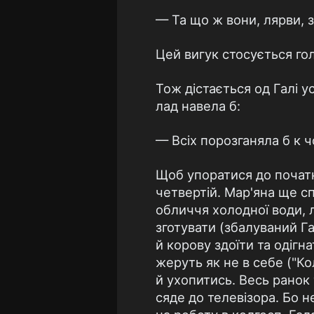
— Та що ж вони, лярви, 
Цей вигук стосується гол
Тож дістається од Галі у
лад навела б:
— Всіх порозганяла б к ч
Щоб упоратися до початку
четвертій. Мар'яна ще сп
обличчя холодної води, л
зготувати (збалуваний Г
й корову здоїти та одігн
жеруть як не в себе ("Ко
й ухопитись. Весь ранок 
сяде до телевізора. Бо н