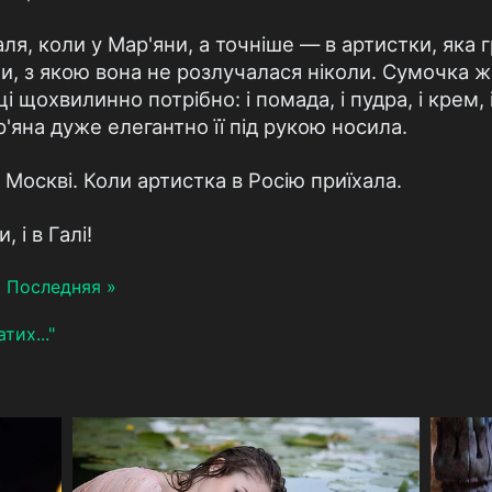
, коли у Мар'яни, а точніше — в артистки, яка гр
, з якою вона не розлучалася ніколи. Сумочка ж 
ці щохвилинно потрібно: і помада, і пудра, і крем, 
'яна дуже елегантно її під рукою носила.
В Москві. Коли артистка в Росію приїхала.
, і в Галі!
я
Последняя »
тих..."