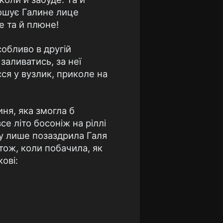
кошує Галине лице
е та й плюне!
собливо в другій
заливатись, за неї
ся у вузлик, приколе на
ня, яка змогла б
все літо босоніж на ріллі
му лише позаздрила Галя
 тож, коли побачила, як
ові: