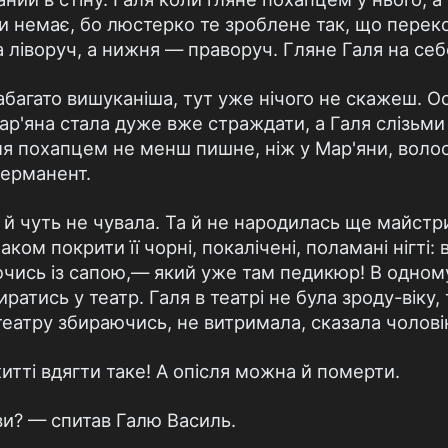
и немає, бо люстерко те зроблене так, що пере
 ліворуч, а нижня — праворуч. Гляне Галя на себ
набагато вишуканіша, тут уже нічого не скажеш. О
ар'яна стала дуже вже страждати, а Галя слізьми 
 похапцем не менш пишне, ніж у Мар'яни, волос
перманент.
 й чуть не чувала. Та й не народилась ще майстри
ком покрити її чорні, покалічені, поламані нігті: 
аючись із сапою,— який уже там педикюр! В одно
иратись у театр. Галя в театрі не була зроду-віку,
театру збираючись, не витримала, сказала чоловік
итті вдягти таке! А опісля можна й померти.
ви? — спитав Галю Василь.