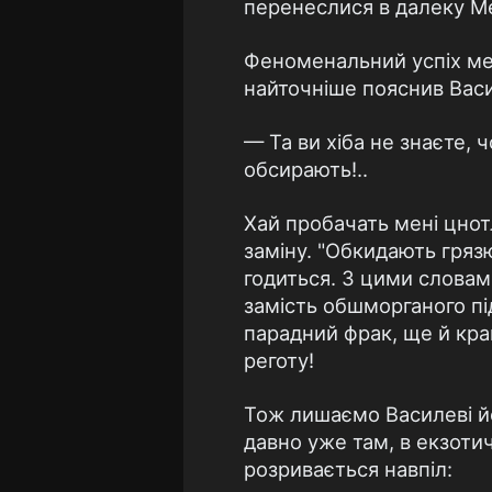
перенеслися в далеку Ме
Феноменальний успіх мек
найточніше пояснив Васи
— Та ви хіба не знаєте, 
обсирають!..
Хай пробачать мені цнот
заміну. "Обкидають гряз
годиться. З цими словам
замість обшморганого підж
парадний фрак, ще й кр
реготу!
Тож лишаємо Василеві йо
давно уже там, в екзотич
розривається навпіл: