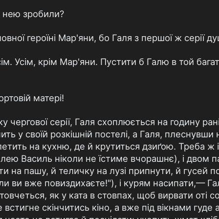
з нею зробили?
овної героїні Мар'яни, бо Галя з першої ж серії д
сім. Усім, крім Мар'яни. Пустити б Галю в той баг
ортовій матері!
 чергової серії, Галя схоплюється на годину раніш
ить у своїй розкішній постелі, а Галя, плеснувши 
етить на кухню, де й крутиться дзиґою. Треба ж і
алею Василь ніколи не їстиме вчорашнє), і двом 
ати на пашу, й теличку на лузі припнути, й гусей п
ли ви вже повиздихаєте!"), і курям насипати,— Га
товчеться, як у ката в стовпах, щоб вирвати оті с
е встигне скінчитись кіно, а вже під вікнами гуде