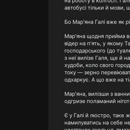
на роботу в колгосп. Гал
автобусі тільки й мови, 
Бо Мар'яна Галі вже як рі
Мар'яна щодня прийма ван
відер на п'ять, у якому Т
господарського (до туал
з неї вилізе Галя, ще й н
худоби, коло свого город
току — зерно перевіюват
одхаркує. А що вже на тіл
Мар'яна, вилізши з ванн
одгризе поламаний ніготь
Є у Галі й люстро, таке
намилуватись на себе не 
шматочок скельця, вмазан