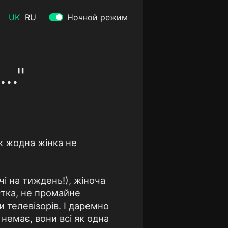
UK
RU
Ночной режим
.."
як жодна жінка не
і на тиждень!), жіноча
устка, не промайне
 телевізорів. І даремно
 немає, вони всі як одна