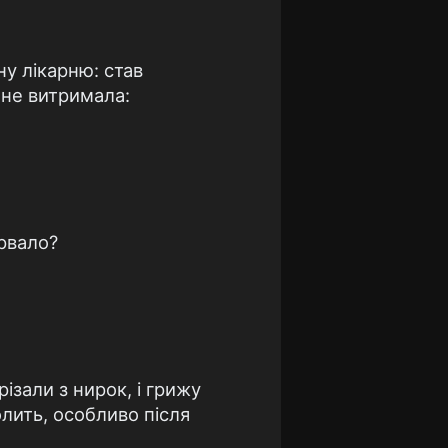
ну лікарню: став
й не витримала:
ірвало?
ізали з нирок, і грижу
олить, особливо після