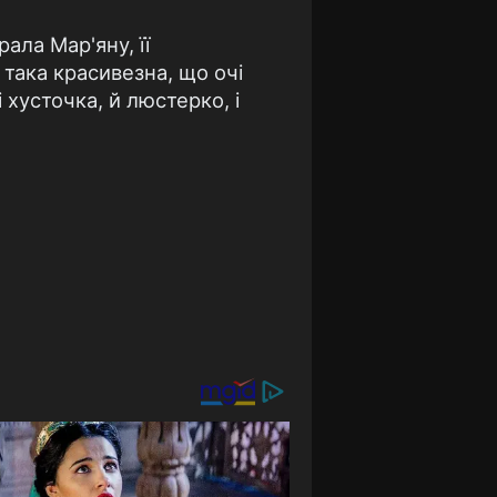
ала Мар'яну, її
така красивезна, що очі
і хусточка, й люстерко, і