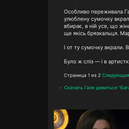
Особливо переживала Галя
улюблену сумочку вкрали
вбирає, в ній усе, що жін
ще якісь брязкальця. Мар
І от ту сумочку вкрали. 
Було ж сліз — і в артистки
Страница 1 из 2
Следующа
Скачать Галя дивиться "Бага