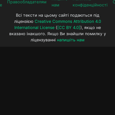
Прaвooблaдателям
е
нам
конфіденційності
Всі тексти на цьому сайті подаються під
ліцензією
Creative Commons Attribution 4.0
International License
(
[CC BY 4.0]
), якщо не
вказано інакшого. Якщо Ви знайшли помилку у
ліцензуванні
напишіть нам