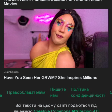
Пишите
Політика
Прaвooблaдателям
е
нам
конфіденційності
Всі тексти на цьому сайті подаються під
ліцензією
Creative Commons Attribution 4.0