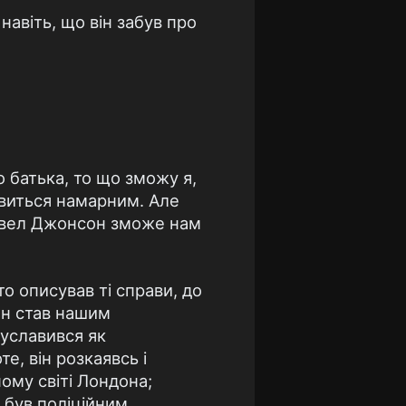
навіть, що він забув про
 батька, то що зможу я,
явиться намарним. Але
инвел Джонсон зможе нам
о описував ті справи, до
сон став нашим
 уславився як
е, він розкаявсь і
ому світі Лондона;
н був поліційним