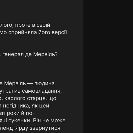
лого, проте в своїй
мо сприйняла його версії
, генерал де Мервіль?
 де Мервіль — людина
 утратив самовладання,
о, кволого старця, що
 негідника, як цей
вгі роки й по-
ячі сукенки. Він не може
отленд-Ярду звернутися