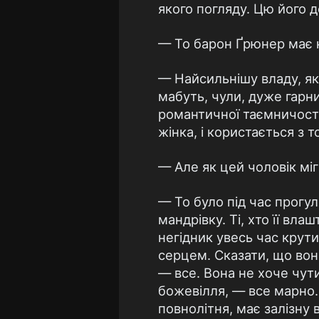
якого погляду. Цю його 
— То барон Ґрюнер має 
— Найсильнішу владу, як
мабуть, чули, дуже гарн
романтичної таємничості
жінка, і користається з 
— Але як цей чоловік міг
— То було під час прогу
мандрівку. Ті, хто її вл
негідник увесь час крутив
серцем. Сказати, що вона
— все. Вона не хоче чути
божевілля, — все марно.
повнолітня, має залізну 