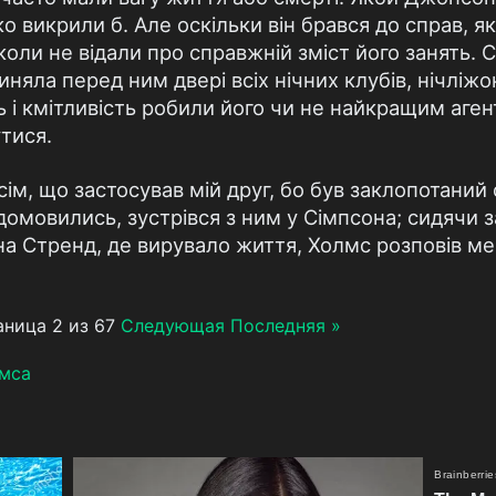
 викрили б. Але оскільки він брався до справ, як
іколи не відали про справжній зміст його занять. 
чиняла перед ним двері всіх нічних клубів, нічліжо
ть і кмітливість робили його чи не найкращим аге
тися.
сім, що застосував мій друг, бо був заклопотани
 домовились, зустрівся з ним у Сімпсона; сидячи
на Стренд, де вирувало життя, Холмс розповів ме
ница 2 из 67
Следующая
Последняя »
лмса