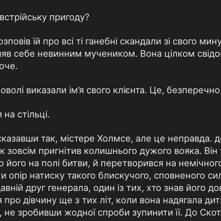
австрійську пригоду?
повів їй про всі ті ганебні скандали зі свого мину
ляв себе невинним мучеником. Вона цілком свідо
оче.
волі виказали ім’я свого клієнта. Це, безперечно
 на стільці.
 сказавши так, містере Холмсе, але це неправда.
 зовсім пригнітив колишнього дужого вояка. Він
 його на полі битви, й перетворився на немічног
и опір натиску такого блискучого, сповненого сил
авній друг генерала, один із тих, хто знав його до
 про дівчину ще з тих літ, коли вона надягала дит
, не зробивши жодної спроби зупинити її. До Ск