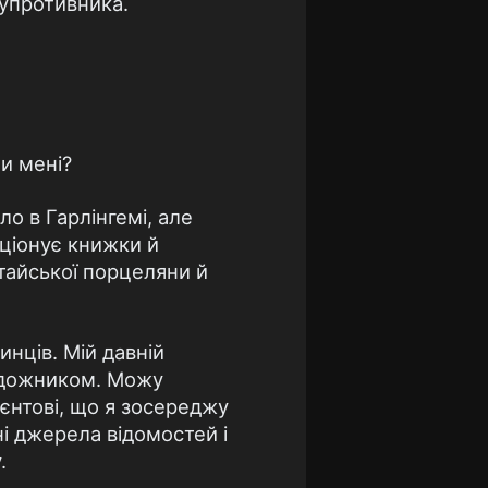
супротивника.
ли мені?
о в Гарлінгемі, але
кціонує книжки й
итайської порцеляни й
инців. Мій давній
удожником. Можу
ієнтові, що я зосереджу
ні джерела відомостей і
.