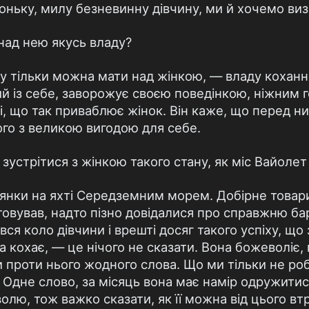
доньку, милу безневинну дівчину, ми й хочемо ви
над нею якусь владу?
у тільки можна мати над жінкою, — владу кохання.
ий із себе, заворожує своєю поведінкою, ніжним 
, що так приваблює жінок. Він каже, що перед ни
того з великою вигодою для себе.
 зустрітися з жінкою такого стану, як міс Вайоле
лянки на яхті Середземним морем. Добірне това
аштовував, надто пізно довідалися про справжню б
ся коло дівчини і врешті досяг такого успіху, що з
 кохає, — це нічого не сказати. Вона божеволіє, 
 проти нього жодного слова. Що ми тільки не роби
 Одне слово, за місяць вона має намір одружитис
волю, тож важко сказати, як її можна від цього вт