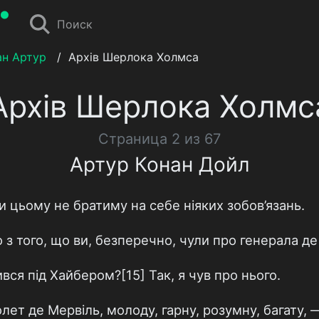
Поиск
ан Артур
/
Архів Шерлока Холмса
Архів Шерлока Холмс
Страница 2 из 67
Артур Конан Дойл
 цьому не братиму на себе ніяких зобов’язань.
 того, що ви, безперечно, чули про генерала де
ся під Хайбером?[15] Так, я чув про нього.
ет де Мервіль, молоду, гарну, розумну, багату, —