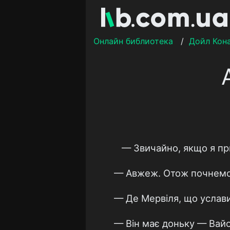
Онлайн библиотека
/
Дойл Кон
— Звичайно, якщо я при
— Авжеж. Отож почнемо з
— Де Мервіля, що уславив
— Він має доньку — Вайол