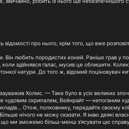
Це, звичайно, робить із нього ще небезпечнішого 
 відомості про нього, крім того, що вже розпові
. Він любить породистих коней. Раніше грав у пол
зі, коли здійнявся галас, мусив це облишити. Коле
тонкої натури. До того ж, відомий поціновувач к
зауважив Холмс. — Таке було в усіх великих злоч
був чудовим скрипалем, Вейнрайт — непоганим х
кладів... Отож, полковнику, передайте своєму кл
 Більше нічого не можу сказати. Я маю деякі влас
, що ми зможемо більш-менш з’ясувати цю справу