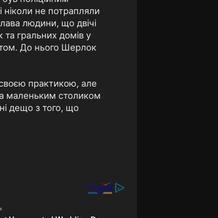
і ніколи не потрапляли
Слава людини, що двічі
к та гральних домів у
нтом. До нього Шерлок
й своєю практикою, але
 за маленьким столиком
ні дещо з того, що