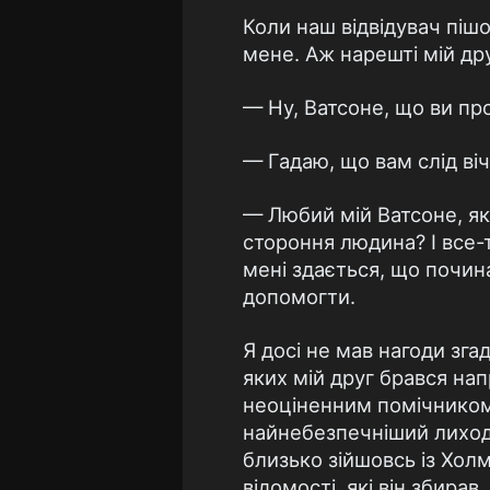
Коли наш відвідувач пішо
мене. Аж нарешті мій др
— Ну, Ватсоне, що ви про
— Гадаю, що вам слід віч
— Любий мій Ватсоне, як
стороння людина? І все-
мені здається, що почи
допомогти.
Я досі не мав нагоди зг
яких мій друг брався нап
неоціненним помічником.
найнебезпечніший лиходій
близько зійшовсь із Хол
відомості, які він збира