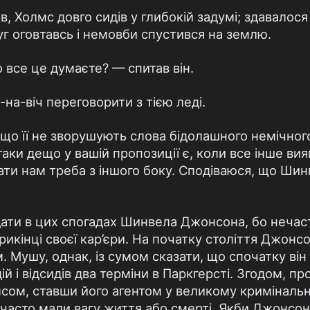
в, Холмс довго сидів у глибокій задумі; здавалося 
уг оговтавсь і немовби спустився на землю.
 все це думаєте? — спитав він.
-на-віч переговорити з тією леді.
що її не зворушують слова бідолашного немічного
таки дещо у вашій пропозиції є, коли все інше ви
нати нам треба з іншого боку. Сподіваюся, що Ш
адати в цих спогадах Шинвела Джонсона, бо нечаст
рикінці своєї кар’єри. На початку століття Джон
 Мушу, однак, із сумом сказати, що спочатку він
 і відсидів два терміни в Паркгерсті. Згодом, прот
мсом, ставши його агентом у великому кримінальн
в, часто мали вагу життя або смерті. Якби Джонсо