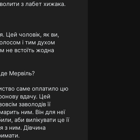
зволити з лабет хижака.
 Цей чоловік, як ви,
голосом і тим духом
м не встоїть жодна
т де Мервіль?
риство саме оплатило цю
аронову вдачу. Цей
овсім заволодів її
марить ним. Він для неї
ли, аби вилікувати це її
я з ним. Дівчина
римати.