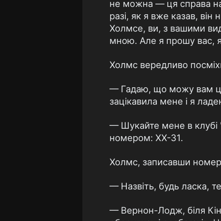
не можна — ця справа на
разі, як я вже казав, ві
Холмсе, ви, з вашими вид
мною. Але я прошу вас, 
Холмс вередливо посміх
— Гадаю, що можу вам ц
зацікавила мене і я ладен
— Шукайте мене в клубі 
номером: ХХ-31.
Холмс, записавши номер,
— Назвіть, будь ласка, 
— Вернон-Лодж, біля Кін