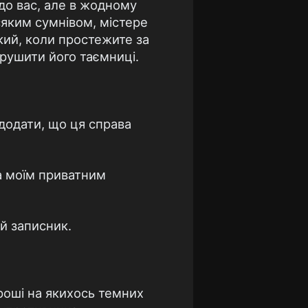
до вас, але в жодному
всяким сумнівом, містере
акий, коли простежите за
орушити його таємниці.
додати, що ця справа
за моїм приватним
й записник.
роші на якихось темних