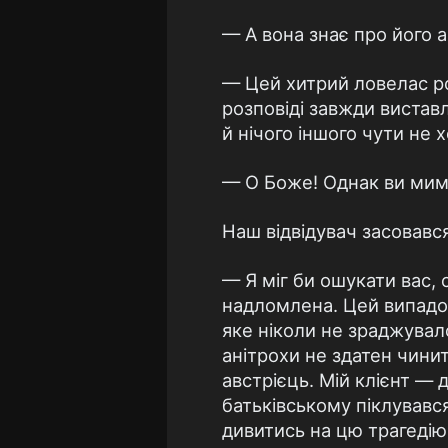
— А вона знає про його 
— Цей хитрий ловелас роз
розповіді завжди вистав
й нічого іншого чути не х
— О Боже! Однак ви мимо
Наш відвідувач засовався
— Я міг би ошукати вас,
надломлена. Цей випадок
яке ніколи не зраджувало
анітрохи не здатен чинит
австрієць. Мій клієнт — д
батьківському піклувався
дивитись на цю трагедію