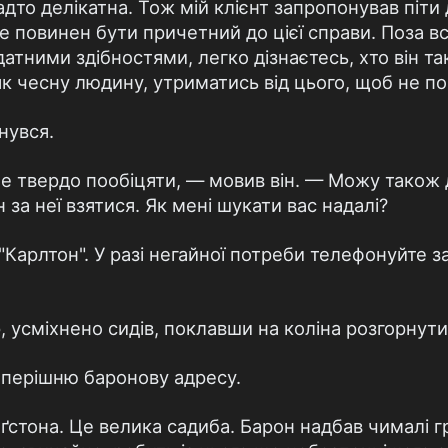
дто делікатна. Тож мій клієнт запропонував піти 
н не повинен бути причетний до цієї справи. Поза 
атними здібностями, легко дізнаєтесь, хто він т
як чесну людину, утриматись від цього, щоб не п
нувся.
е твердо пообіцяти, — мовив він. — Можу також 
 за неї взятися. Як мені шукати вас надалі?
"Карлтон". У разі негайної потреби телефонуйте 
 усміхнено сидів, поклавши на коліна розгорнути
теперішню баронову адресу.
ґстона. Це велика садиба. Барон надбав чималі г