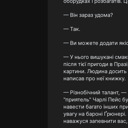
оборудках і розбагатів. 
— Він зараз удома?
— Так.
— Ви можете додати якісь
— У нього вишукані смаки
після тієї пригоди в Пра
картини. Людина досить 
написав про неї книжку.
— Різнобічний талант, — 
"приятель" Чарлі Пейс 
навести багато інших при
увагу на бароні Ґрюнері.
наважуся запевнити вас