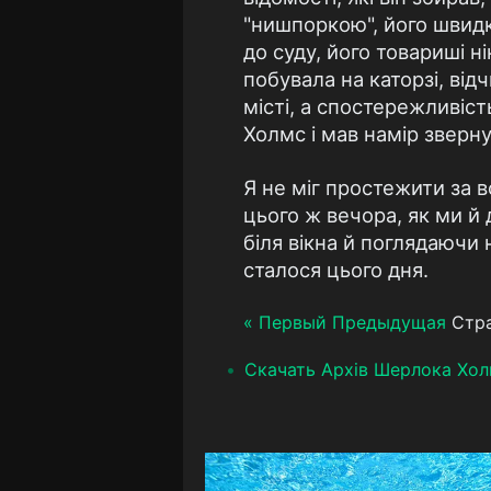
"нишпоркою", його швидко
до суду, його товариші н
побувала на каторзі, від
місті, а спостережливіс
Холмс і мав намір зверну
Я не міг простежити за в
цього ж вечора, як ми й
біля вікна й поглядаючи 
сталося цього дня.
« Первый
Предыдущая
Стра
Скачать Архів Шерлока Хо