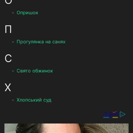
О
Опришок
П
Прогулянка на санях
С
Свято обжинок
Х
Хлопський суд