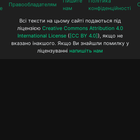
Пишите
Політика
Прaвooблaдателям
е
нам
конфіденційності
Всі тексти на цьому сайті подаються під
ліцензією
Creative Commons Attribution 4.0
International License
(
[CC BY 4.0]
), якщо не
вказано інакшого. Якщо Ви знайшли помилку у
ліцензуванні
напишіть нам