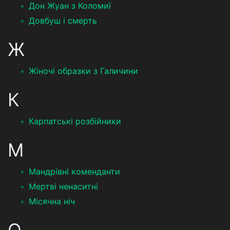
Дон Жуан з Коломиї
Довбуш і смерть
Ж
Жіночі образки з Галичини
К
Карпатські розбійники
М
Мандрівні коменданти
Мертві ненаситні
Місячна ніч