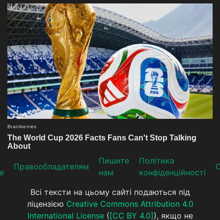
Пишите
Політика
Прaвooблaдателям
е
нам
конфіденційності
Всі тексти на цьому сайті подаються під
ліцензією
Creative Commons Attribution 4.0
International License
(
[CC BY 4.0]
), якщо не