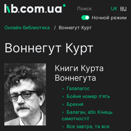
Поиск
UK
RU
Ночной режим
Онлайн библиотека
/
Воннегут Курт
Воннегут Курт
Книги Курта
Воннегута
Галапагос
Бойня номер п'ять
Брехня
Балаган, або Кінець
самотності!
Все завтра, та все