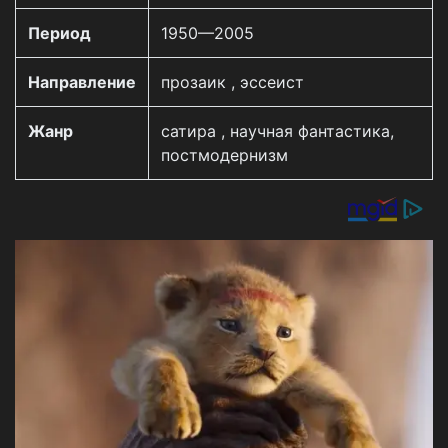
Период
1950—2005
Направление
прозаик , эссеист
Жанр
сатира , научная фантастика,
постмодернизм