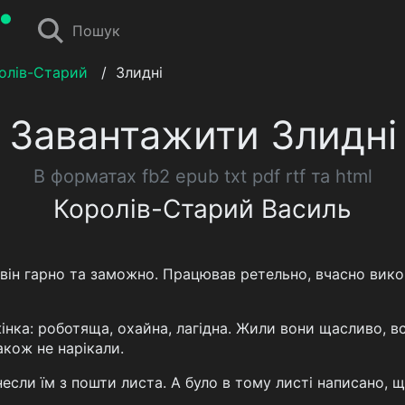
Пошук
олів-Старий
/
Злидні
Завантажити Злидні
В форматах fb2 epub txt pdf rtf та html
Королів-Старий Василь
в він гарно та заможно. Працював ретельно, вчасно вико
інка: роботяща, охайна, лагідна. Жили вони щасливо, вс
акож не нарікали.
если їм з пошти листа. А було в тому листі написано, щ