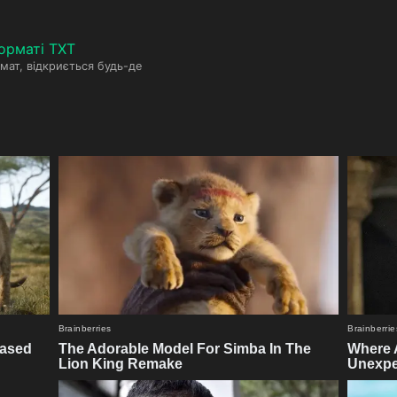
орматі TXT
мат, відкриється будь-де