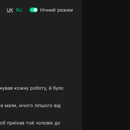
UK
RU
Нічний режим
нував кожну роботу, й було
е мали, нічого ліпшого від
об приїхав той чоловік до