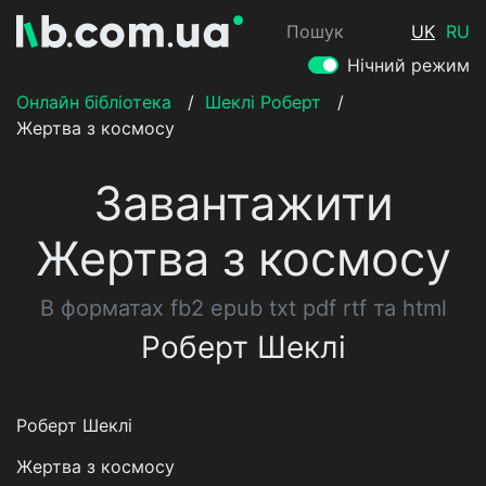
Пошук
UK
RU
Нічний режим
Онлайн бібліотека
/
Шеклі Роберт
/
Жертва з космосу
Завантажити
Жертва з космосу
В форматах fb2 epub txt pdf rtf та html
Роберт Шеклі
Роберт Шеклі
Жертва з космосу