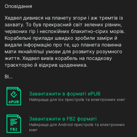
Оповідання
Хедвел дивився на планету згори і аж тремтів із
захвату. То був прекрасний світ зелених рівнин,
червоних гір і неспокійних блакитно-сірих морів.
Корабельні прилади швидко зробили заміри й
видали інформацію про те, що планета повинна
мати якнайліпші умови для розвитку розумного
життя. Хедвел вивів корабель на посадкову
траєкторію й відкрив щоденника.
Ві...
Завантажити в форматі ePUB
Найкраще для ios пристроїв та електронних книг
Завантажити в FB2 форматі
Найкраще для Android пристроїв та електронних
книг