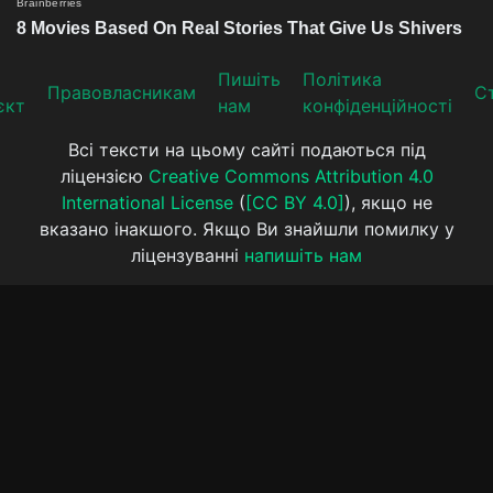
Пишіть
Політика
Прaвoвлaсникaм
Ст
єкт
нам
конфіденційності
Всі тексти на цьому сайті подаються під
ліцензією
Creative Commons Attribution 4.0
International License
(
[CC BY 4.0]
), якщо не
вказано інакшого. Якщо Ви знайшли помилку у
ліцензуванні
напишіть нам