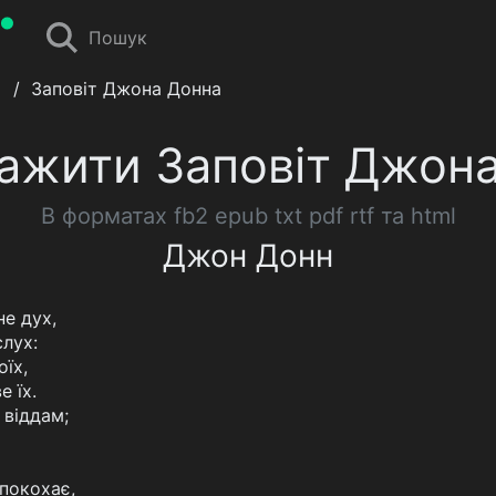
Пошук
/
Заповіт Джона Донна
ажити Заповіт Джон
В форматах fb2 epub txt pdf rtf та html
Джон Донн
не дух,
лух:
оїх,
е їх.
 віддам;
 покохає,