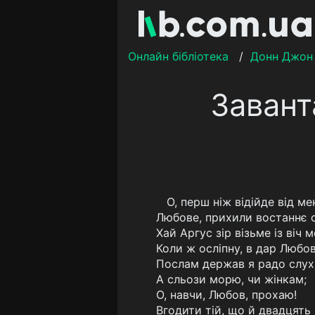
Онлайн бібліотека
/
Донн Джон
Завант
О, перш ніж відійде від ме
Любове, прихили востаннє с
Хай Аргус зір візьме із віч м
Коли ж осліпну, в дар Любов
Послам держав я радо слух
А сльози морю, чи жінкам;
О, навчи, Любов, прохаю!
Вгодити тій, що й двадцять