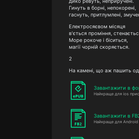
дико ревуть, неприручені.
Гинуть в борні, непокорені,
гаснуть, притлумлені, змучен
Електросяєвом місяця
в'ється проміння, стенаєтьс
Море рокоче і біситься,
магії чорній скоряється.
2
На камені, що аж пашить од 
Завантажити в фо
Найкраще для ios прис
Завантажити в FB
Найкраще для Android 