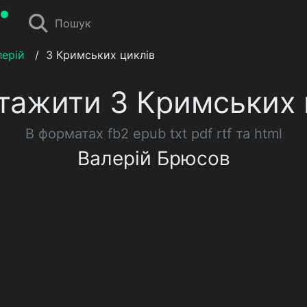
Пошук
ерій
/
З Кримських циклів
тажити З Кримських 
В форматах fb2 epub txt pdf rtf та html
Валерій Брюсов