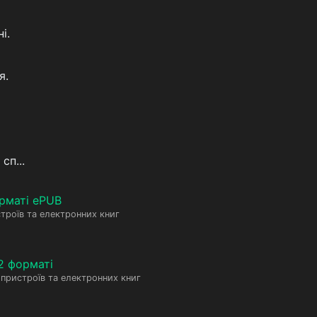
і.
я.
сп...
рматі ePUB
троїв та електронних книг
2 форматі
пристроїв та електронних книг