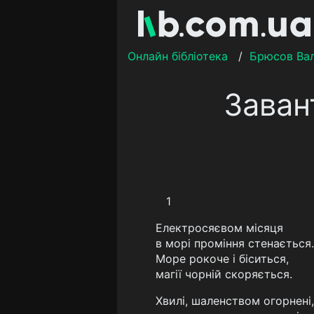
Онлайн бібліотека
/
Брюсов Вал
Заван
1
Електросяєвом місяця
в морі проміння стенається.
Море рокоче і біситься,
магії чорній скоряється.
Хвилі, шаленством огорнені,