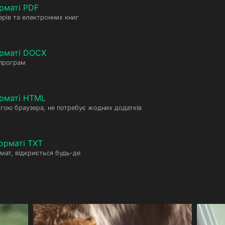
рматі PDF
рів та електронних книг
орматі DOCX
 програм
рматі HTML
гою браузера, не потребує жодних додатків
орматі TXT
мат, відкриється будь-де